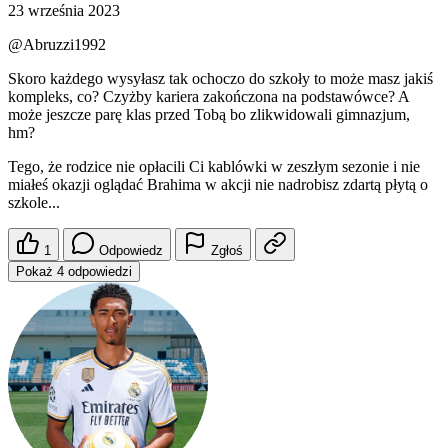
23 września 2023
@Abruzzi1992
Skoro każdego wysyłasz tak ochoczo do szkoły to może masz jakiś
kompleks, co? Czyżby kariera zakończona na podstawówce? A
może jeszcze parę klas przed Tobą bo zlikwidowali gimnazjum,
hm?
Tego, że rodzice nie opłacili Ci kablówki w zeszłym sezonie i nie
miałeś okazji oglądać Brahima w akcji nie nadrobisz zdartą płytą o
szkole...
1
Odpowiedz
Zgłoś
Pokaż 4 odpowiedzi