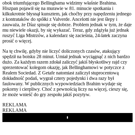
obok triumfującego Bellinghama widzimy właśnie Brahima.
Hiszpan pojawił się na murawie w 81. minucie spotkania i
kilkukrotnie błysnął kunsztem, jak choćby przy napędzeniu jednego
z kontrataków do spółki z Valverde. Ancelotti nie jest ślepy i
zauważa, że Díaz spisuje się dobrze. Problem jednak w tym, że daje
mu niewiele okazji, by się wykazać. Teraz, gdy zdążyła już jednak
ruszyć Liga Mistrzów, a kalendarz się zacieśnia, 24-latek zaczyna
prosić o więcej.
Na tę chwilę, gdyby nie liczyć doliczonych czasów, atakujący
spędził na boisku 28 minut. Umiał jednak wyciągnąć z nich bardzo
dużo. Za każdym razem zdołał zaliczyć jakiś błyskotliwy rajd czy
sprezentować kolegom okazję, jak Bellinghamowi w potyczce z
Realem Sociedad. Z Getafe natomiast zaliczył stuprocentową
dokładność podań, wygrał cztery pojedynki i dwa razy był
faulowany. W publicznych wypowiedziach Brahim wydaje się
pokorny i cierpliwy. Choć z pewnością liczy na więcej, cieszy się,
że może wnieść do gry zespołu jakiś pozytyw.
REKLAMA
REKLAMA
Play