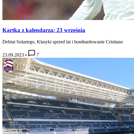
Kartka z kalendarza: 23 września
Debiut Solariego, Klasyki sprzed lat i bombardowanie Cristiano
23.09.2023
•
7