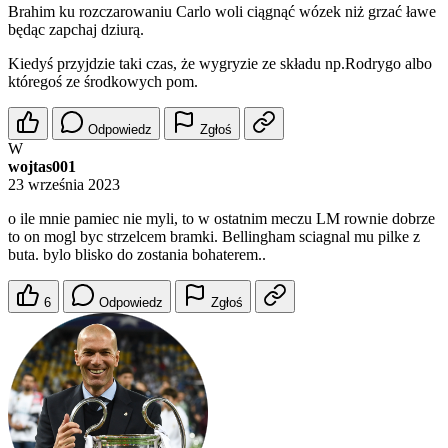
Brahim ku rozczarowaniu Carlo woli ciągnąć wózek niż grzać ławe
będąc zapchaj dziurą.
Kiedyś przyjdzie taki czas, że wygryzie ze składu np.Rodrygo albo
któregoś ze środkowych pom.
Odpowiedz
Zgłoś
W
wojtas001
23 września 2023
o ile mnie pamiec nie myli, to w ostatnim meczu LM rownie dobrze
to on mogl byc strzelcem bramki. Bellingham sciagnal mu pilke z
buta. bylo blisko do zostania bohaterem..
6
Odpowiedz
Zgłoś