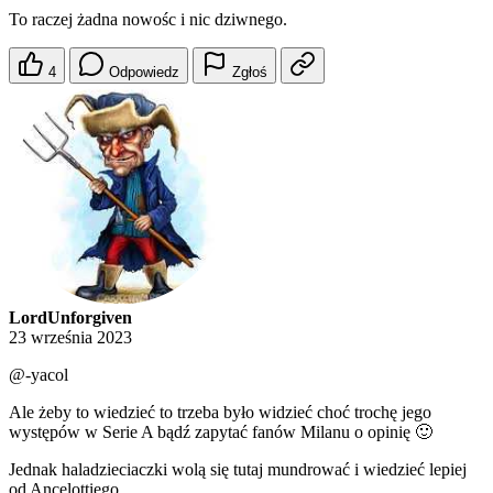
To raczej żadna nowośc i nic dziwnego.
4
Odpowiedz
Zgłoś
LordUnforgiven
23 września 2023
@-yacol
Ale żeby to wiedzieć to trzeba było widzieć choć trochę jego
występów w Serie A bądź zapytać fanów Milanu o opinię 🙂
Jednak haladzieciaczki wolą się tutaj mundrować i wiedzieć lepiej
od Ancelottiego