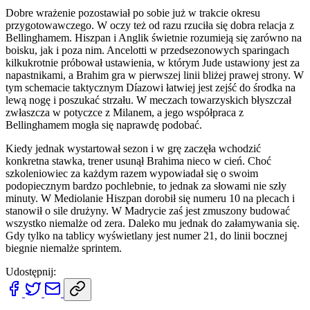
Dobre wrażenie pozostawiał po sobie już w trakcie okresu
przygotowawczego. W oczy też od razu rzuciła się dobra relacja z
Bellinghamem. Hiszpan i Anglik świetnie rozumieją się zarówno na
boisku, jak i poza nim. Ancelotti w przedsezonowych sparingach
kilkukrotnie próbował ustawienia, w którym Jude ustawiony jest za
napastnikami, a Brahim gra w pierwszej linii bliżej prawej strony. W
tym schemacie taktycznym Díazowi łatwiej jest zejść do środka na
lewą nogę i poszukać strzału. W meczach towarzyskich błyszczał
zwłaszcza w potyczce z Milanem, a jego współpraca z
Bellinghamem mogła się naprawdę podobać.
Kiedy jednak wystartował sezon i w grę zaczęła wchodzić
konkretna stawka, trener usunął Brahima nieco w cień. Choć
szkoleniowiec za każdym razem wypowiadał się o swoim
podopiecznym bardzo pochlebnie, to jednak za słowami nie szły
minuty. W Mediolanie Hiszpan dorobił się numeru 10 na plecach i
stanowił o sile drużyny. W Madrycie zaś jest zmuszony budować
wszystko niemalże od zera. Daleko mu jednak do załamywania się.
Gdy tylko na tablicy wyświetlany jest numer 21, do linii bocznej
biegnie niemalże sprintem.
Udostępnij: