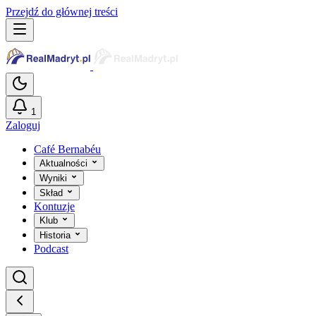
Przejdź do głównej treści
1
Zaloguj
Café Bernabéu
Aktualności
Wyniki
Skład
Kontuzje
Klub
Historia
Podcast