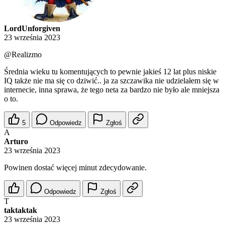
LordUnforgiven
23 września 2023
@Realizmo
Średnia wieku tu komentujących to pewnie jakieś 12 lat plus niskie
IQ także nie ma się co dziwić.. ja za szczawika nie udzielałem się w
internecie, inna sprawa, że tego neta za bardzo nie było ale mniejsza
o to.
5
Odpowiedz
Zgłoś
A
Arturo
23 września 2023
Powinen dostać więcej minut zdecydowanie.
Odpowiedz
Zgłoś
T
taktaktak
23 września 2023