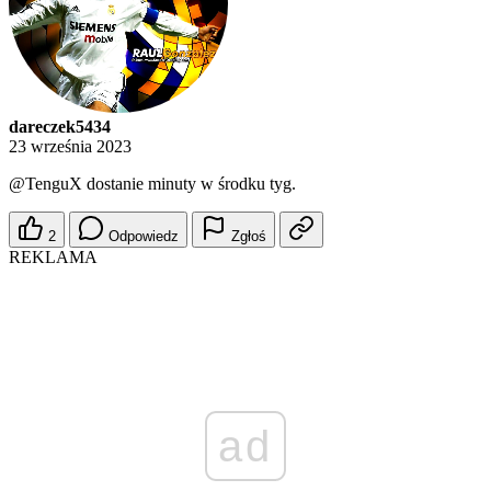
dareczek5434
23 września 2023
@TenguX
dostanie minuty w środku tyg.
2
Odpowiedz
Zgłoś
REKLAMA
ad