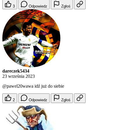
3
Odpowiedz
Zgłoś
dareczek5434
23 września 2023
@pawel20wawa
idź już do siebie
2
Odpowiedz
Zgłoś