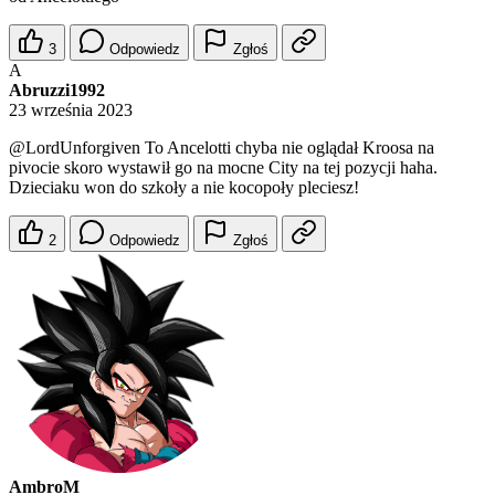
3
Odpowiedz
Zgłoś
A
Abruzzi1992
23 września 2023
@LordUnforgiven
To Ancelotti chyba nie oglądał Kroosa na
pivocie skoro wystawił go na mocne City na tej pozycji haha.
Dzieciaku won do szkoły a nie kocopoły pleciesz!
2
Odpowiedz
Zgłoś
AmbroM