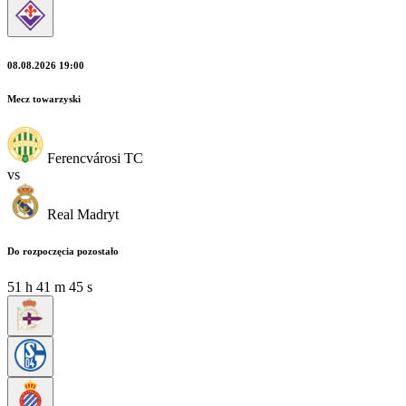
08.08.2026 19:00
Mecz towarzyski
Ferencvárosi TC
vs
Real Madryt
Do rozpoczęcia pozostało
51
h
41
m
44
s