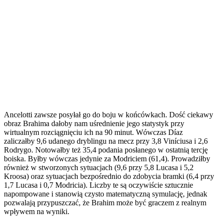
Ancelotti zawsze posyłał go do boju w końcówkach. Dość ciekawy
obraz Brahima dałoby nam uśrednienie jego statystyk przy
wirtualnym rozciągnięciu ich na 90 minut. Wówczas Díaz
zaliczałby 9,6 udanego dryblingu na mecz przy 3,8 Viníciusa i 2,6
Rodrygo. Notowałby też 35,4 podania posłanego w ostatnią tercję
boiska. Byłby wówczas jedynie za Modriciem (61,4). Prowadziłby
również w stworzonych sytuacjach (9,6 przy 5,8 Lucasa i 5,2
Kroosa) oraz sytuacjach bezpośrednio do zdobycia bramki (6,4 przy
1,7 Lucasa i 0,7 Modricia). Liczby te są oczywiście sztucznie
napompowane i stanowią czysto matematyczną symulację, jednak
pozwalają przypuszczać, że Brahim może być graczem z realnym
wpływem na wyniki.