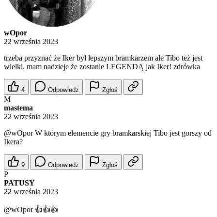
wOpor
22 września 2023
trzeba przyznać że Iker był lepszym bramkarzem ale Tibo też jest
wielki, mam nadzieje że zostanie LEGENDĄ jak Iker! zdrówka
4
Odpowiedz
Zgłoś
M
mastema
22 września 2023
@wOpor
W którym elemencie gry bramkarskiej Tibo jest gorszy od
Ikera?
9
Odpowiedz
Zgłoś
P
PATUSY
22 września 2023
@wOpor
👍👍👍