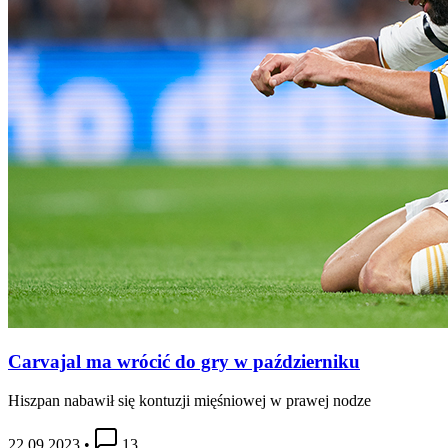
Carvajal ma wrócić do gry w październiku
Hiszpan nabawił się kontuzji mięśniowej w prawej nodze
22.09.2023
•
13