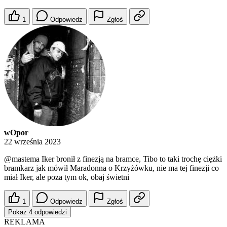
1
Odpowiedz
Zgłoś
wOpor
22 września 2023
@mastema
Iker bronił z finezją na bramce, Tibo to taki trochę ciężki
bramkarz jak mówił Maradonna o Krzyżówku, nie ma tej finezji co
miał Iker, ale poza tym ok, obaj świetni
1
Odpowiedz
Zgłoś
Pokaż 4 odpowiedzi
REKLAMA