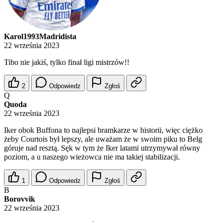
Karol1993Madridista
22 września 2023
Tibo nie jakiś, tylko finał ligi mistrzów!!
2
Odpowiedz
Zgłoś
Q
Quoda
22 września 2023
Iker obok Buffona to najlepsi bramkarze w historii, więc ciężko
żeby Courtois był lepszy, ale uważam że w swoim piku to Belg
góruje nad resztą. Sęk w tym że Iker latami utrzymywał równy
poziom, a u naszego wieżowca nie ma takiej stabilizacji.
1
Odpowiedz
Zgłoś
B
Borovvik
22 września 2023