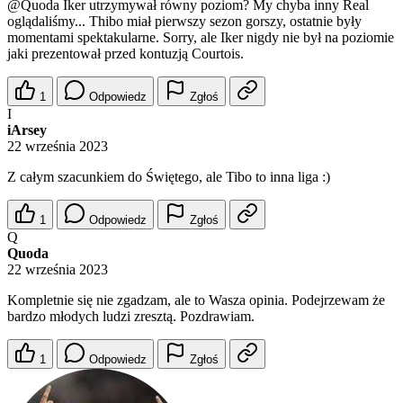
@Quoda
Iker utrzymywał równy poziom? My chyba inny Real
oglądaliśmy... Thibo miał pierwszy sezon gorszy, ostatnie były
momentami spektakularne. Sorry, ale Iker nigdy nie był na poziomie
jaki prezentował przed kontuzją Courtois.
1
Odpowiedz
Zgłoś
I
iArsey
22 września 2023
Z całym szacunkiem do Świętego, ale Tibo to inna liga :)
1
Odpowiedz
Zgłoś
Q
Quoda
22 września 2023
Kompletnie się nie zgadzam, ale to Wasza opinia. Podejrzewam że
bardzo młodych ludzi zresztą. Pozdrawiam.
1
Odpowiedz
Zgłoś