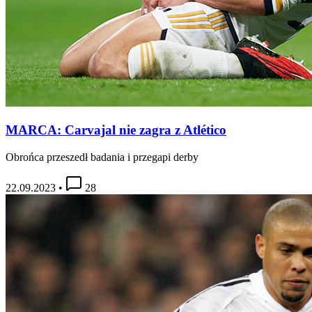
MARCA: Carvajal nie zagra z Atlético
Obrońca przeszedł badania i przegapi derby
22.09.2023
•
28