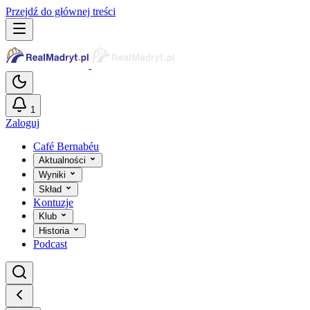
Przejdź do głównej treści
1
Zaloguj
Café Bernabéu
Aktualności
Wyniki
Skład
Kontuzje
Klub
Historia
Podcast