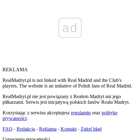
ad
REKLAMA
RealMadryt.pl is not linked with Real Madrid and the Club's
players. The website is an initiative of Polish fans of Real Madrid.
RealMadryt.pl nie jest powiązany z Realem Madryt ani jego
piłkarzami. Serwis jest inicjatywą polskich fanów Realu Madryt.
Korzystając z serwisu akceptujesz
regulamin
oraz
politykę
prywatności
.
FAQ
-
Redakcja
-
Reklama
-
Kontakt
-
Zgłoś błąd
Ustawienia prywatności