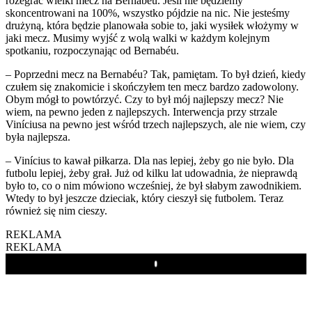
rozegrać wielki mecz na Bernabéu. Jeśli nie będziemy
skoncentrowani na 100%, wszystko pójdzie na nic. Nie jesteśmy
drużyną, która będzie planowała sobie to, jaki wysiłek włożymy w
jaki mecz. Musimy wyjść z wolą walki w każdym kolejnym
spotkaniu, rozpoczynając od Bernabéu.
– Poprzedni mecz na Bernabéu? Tak, pamiętam. To był dzień, kiedy
czułem się znakomicie i skończyłem ten mecz bardzo zadowolony.
Obym mógł to powtórzyć. Czy to był mój najlepszy mecz? Nie
wiem, na pewno jeden z najlepszych. Interwencja przy strzale
Viníciusa na pewno jest wśród trzech najlepszych, ale nie wiem, czy
była najlepsza.
– Vinícius to kawał piłkarza. Dla nas lepiej, żeby go nie było. Dla
futbolu lepiej, żeby grał. Już od kilku lat udowadnia, że nieprawdą
było to, co o nim mówiono wcześniej, że był słabym zawodnikiem.
Wtedy to był jeszcze dzieciak, który cieszył się futbolem. Teraz
również się nim cieszy.
REKLAMA
REKLAMA
Play