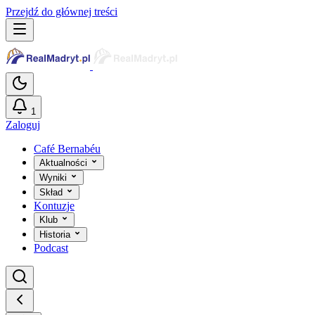
Przejdź do głównej treści
1
Zaloguj
Café Bernabéu
Aktualności
Wyniki
Skład
Kontuzje
Klub
Historia
Podcast