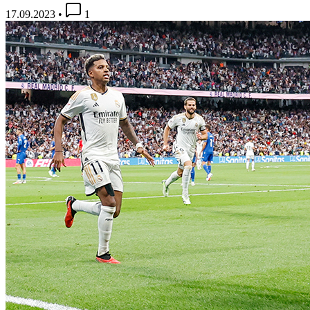
17.09.2023
•
1