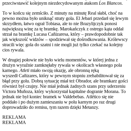
przeciwstawić kolejnym niezdecydowanym atakom
Los Blancos
.
To w końcu się zemściło. Z minuty na minutę Real słabł, choć na
pewno można było uniknąć straty gola. El Jebari przedarł się lewym
skrzydłem, łatwo ograł Tobiasa, ale to nie Brazylijczyk ponosi
największą winę za tę bramkę. Marokańczyk z ostrego kąta oddał
strzał na bramkę Lucasa Cañizaresa, który – prawdopodobnie tak
jak większość widzów – spodziewał się dośrodkowania. Królewscy
stracili więc gola do szatni i nie mogli już tylko czekać na kolejny
cios rywala.
W drugiej połowie nie było wielu momentów, w której jedna z
drużyn wyraźnie zamknęłaby rywala w okolicach własnego pola
karnego.
Atleti
miało swoją okazję, ale obronną ręką
wyszedł Cañizares, który w pewnym stopniu zrehabilitował się za
błąd przy golu. Dobrą sytuację miał też Obrador, ale bramkarz gości
również był czujny. Nie miał jednak żadnych szans przy uderzeniu
Victora Muñoza, który wykorzystał kapitalne dogranie Morana. To
jednak nie był koniec bramek w Valdebebas. Atlético się nie
poddało i po dużym zamieszaniu w polu karnym po raz drugi
doprowadziło do remisu, tym razem dzięki Metanzy.
REKLAMA
REKLAMA