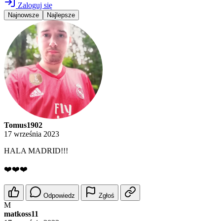
Zaloguj się
Najnowsze
Najlepsze
Tomus1902
17 września 2023
HALA MADRID!!!
❤️❤️❤️
Odpowiedz
Zgłoś
M
matkoss11