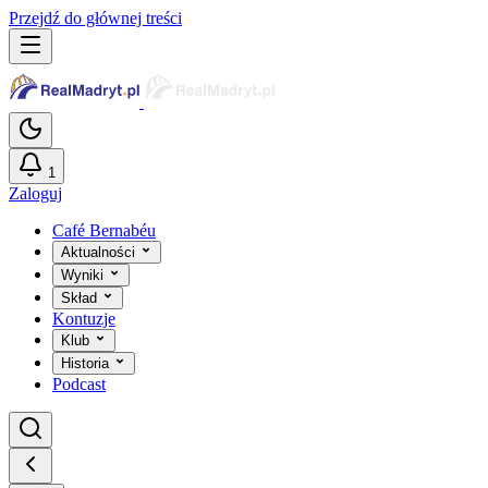
Przejdź do głównej treści
1
Zaloguj
Café Bernabéu
Aktualności
Wyniki
Skład
Kontuzje
Klub
Historia
Podcast