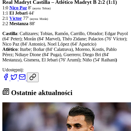
Real Madryt Castilla – Atlético Madryt B 2:2 (1:1)
1:0
Nico Paz
8'
(asysta: Tobias)
1:1
El Jebari
44'
2:1
Víctor
77'
(asysta: Morán)
2:2
Mestanza
88'
Castilla
: Cañizares; Tobias, Ramón, Carrillo, Obrador; Edgar Puyol
(64' Peter); Morán (84' Marvel), Théo Zidane; Palacios (76' Víctor);
Nico Paz (84' Antonio), Noel López (64' Aparicio)
Atlético
: Iturbe; Boñar (84' Calatrava), Moreno, Kostis, Pablo
Pérez; Ndiaye Dione (84' Puga), Guerrero; Diego Bri (84'
Mestanza), Gismera, El Jebari (76' Arumí); Niño (54' Raihani
)
Udostępnij:
Ostatnie aktualności