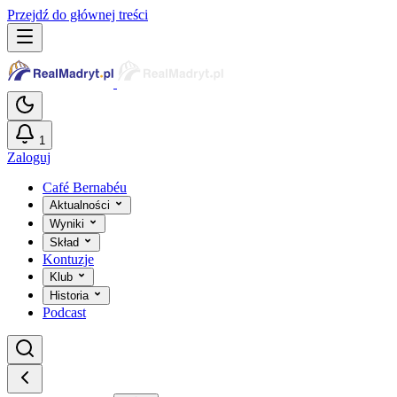
Przejdź do głównej treści
1
Zaloguj
Café Bernabéu
Aktualności
Wyniki
Skład
Kontuzje
Klub
Historia
Podcast