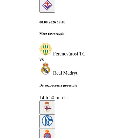
08.08.2026 19:00
Mecz towarzyski
Ferencvárosi TC
vs
Real Madryt
Do rozpoczęcia pozostało
14
h
50
m
50
s