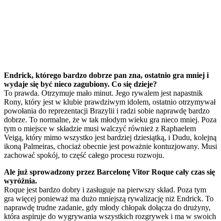
Endrick, którego bardzo dobrze pan zna, ostatnio gra mniej i
wydaje się być nieco zagubiony. Co się dzieje?
To prawda. Otrzymuje mało minut. Jego rywalem jest napastnik
Rony, który jest w klubie prawdziwym idolem, ostatnio otrzymywał
powołania do reprezentacji Brazylii i radzi sobie naprawdę bardzo
dobrze. To normalne, że w tak młodym wieku gra nieco mniej. Poza
tym o miejsce w składzie musi walczyć również z Raphaelem
Veigą, który mimo wszystko jest bardziej dziesiątką, i Dudu, kolejną
ikoną Palmeiras, chociaż obecnie jest poważnie kontuzjowany. Musi
zachować spokój, to część całego procesu rozwoju.
Ale już sprowadzony przez Barcelonę Vitor Roque cały czas się
wyróżnia.
Roque jest bardzo dobry i zasługuje na pierwszy skład. Poza tym
gra więcej ponieważ ma dużo mniejszą rywalizację niż Endrick. To
naprawdę trudne zadanie, gdy młody chłopak dołącza do drużyny,
która aspiruje do wygrywania wszystkich rozgrywek i ma w swoich