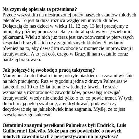
Na czym się opierała ta przemiana?
Przede wszystkim na niestrudzonej pracy naszych skautów młodych
talentów. To jest ta duża różnica względem innych klubów.
Dołączają do nas dzieci w wieku 11, 12 czy 13 lat i pracujemy z
nimi, aby później poprzez selekcję naturalną stawały się wielkimi
piłkarzami. Wielu z nich już teraz jest zawodowcami w pierwszych
zespołach brazylijskich czy zagranicznych klubów. Stawiamy
również na to, aby dawać im swobodę w momencie improwizacji i
kreatywności. A to jest coś, czego w Brazylii nam ostatnio coraz
bardziej brakowało.
Jak połączyć tę swobodę z pracą taktyczną?
Mamy boisko do futsalu i inne pokryte piaskiem – czasami właśnie
na nich pracujemy. Raz w tygodniu jedna z drużyn Palmeiras w
kategorii od 10 do 15 lat trenuje w jednej z faweli. Te sesje
wzmacniają różnorodność zawodników, pozwalają rozwijać
kreatywność, wtedy nie chodzi tylko o to, co powie trener. W tych
dniach mają pełną swobodę, aby dryblować, podawać czy
decydować się na jakiekolwiek inne zagrania. Myślę, że to jest
częścią naszego sukcesu.
Ostatnimi znanymi perełkami Palmeiras byli Endrick, Luis
Guilherme i Estevão. Może pan coś powiedzieć o nowych
młodych zawodnikach z perspektywami na przyszłość?