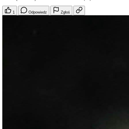
1
Odpowiedz
Zgłoś