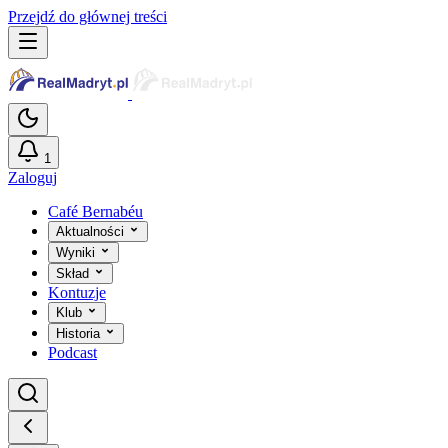
Przejdź do głównej treści
1
Zaloguj
Café Bernabéu
Aktualności
Wyniki
Skład
Kontuzje
Klub
Historia
Podcast