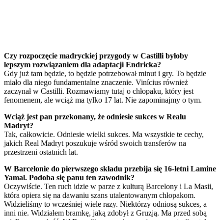
Czy rozpoczęcie madryckiej przygody w Castilli byłoby
lepszym rozwiązaniem dla adaptacji Endricka?
Gdy już tam będzie, to będzie potrzebował minut i gry. To będzie
miało dla niego fundamentalne znaczenie. Vinícius również
zaczynał w Castilli. Rozmawiamy tutaj o chłopaku, który jest
fenomenem, ale wciąż ma tylko 17 lat. Nie zapominajmy o tym.
Wciąż jest pan przekonany, że odniesie sukces w Realu
Madryt?
Tak, całkowicie. Odniesie wielki sukces. Ma wszystkie te cechy,
jakich Real Madryt poszukuje wśród swoich transferów na
przestrzeni ostatnich lat.
W Barcelonie do pierwszego składu przebija się 16-letni Lamine
Yamal. Podoba się panu ten zawodnik?
Oczywiście. Ten ruch idzie w parze z kulturą Barcelony i La Masii,
która opiera się na dawaniu szans utalentowanym chłopakom.
Widzieliśmy to wcześniej wiele razy. Niektórzy odniosą sukces, a
inni nie. Widziałem bramkę, jaką zdobył z Gruzją. Ma przed sobą