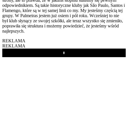
strony, ale to prawda, że w jakimś stopniu staliśmy się pewnym
odpowiednikiem. Są takie historyczne kluby jak São Paulo, Santos i
Flamengo, które są w tej samej linii co my. My jesteśmy częścią tej
grupy. W Palmeiras jestem już osiem i pół roku. Wcześniej to nie
był klub słynący ze swojej szkółki, ale teraz wszystko się zmieniło,
poprawiła się struktura i możemy powiedzieć, że jesteśmy wśród
najlepszych.
REKLAMA
REKLAMA
Play