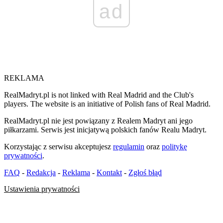
ad
REKLAMA
RealMadryt.pl is not linked with Real Madrid and the Club's
players. The website is an initiative of Polish fans of Real Madrid.
RealMadryt.pl nie jest powiązany z Realem Madryt ani jego
piłkarzami. Serwis jest inicjatywą polskich fanów Realu Madryt.
Korzystając z serwisu akceptujesz
regulamin
oraz
politykę
prywatności
.
FAQ
-
Redakcja
-
Reklama
-
Kontakt
-
Zgłoś błąd
Ustawienia prywatności