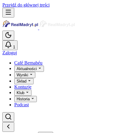
Przejdź do głównej treści
1
Zaloguj
Café Bernabéu
Aktualności
Wyniki
Skład
Kontuzje
Klub
Historia
Podcast