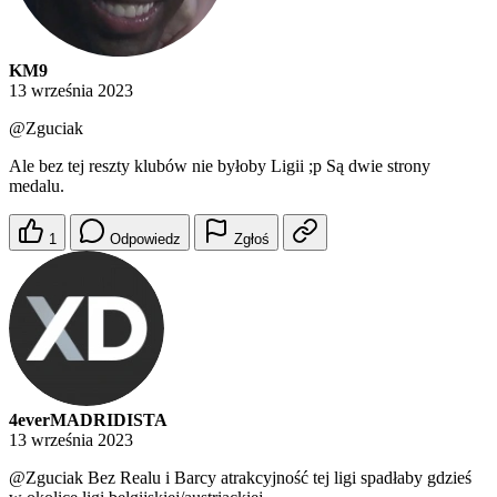
KM9
13 września 2023
@Zguciak
Ale bez tej reszty klubów nie byłoby Ligii ;p Są dwie strony
medalu.
1
Odpowiedz
Zgłoś
4everMADRIDISTA
13 września 2023
@Zguciak
Bez Realu i Barcy atrakcyjność tej ligi spadłaby gdzieś