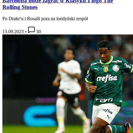
Barcelona może zagrać w Klasyku z logo The
Rolling Stones
Po Drake'u i Rosalíi pora na londyński zespół
13.09.2023
•
30