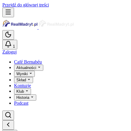
Przejdź do głównej treści
1
Zaloguj
Café Bernabéu
Aktualności
Wyniki
Skład
Kontuzje
Klub
Historia
Podcast