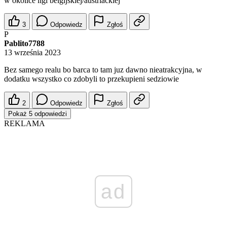
w okolice ligi belgijskiej/austriackiej
3
Odpowiedz
Zgłoś
P
Pablito7788
13 września 2023
Bez samego realu bo barca to tam juz dawno nieatrakcyjna, w
dodatku wszystko co zdobyli to przekupieni sedziowie
2
Odpowiedz
Zgłoś
Pokaż 5 odpowiedzi
REKLAMA
ad