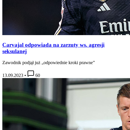
Carvajal odpowiada na zarzuty ws. agresji
seksulanej
Zawodnik podjął już „odpowiednie kroki prawne”
13.09.2023
•
60