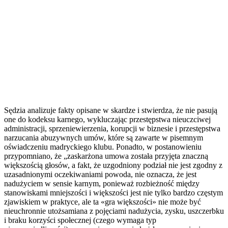
Sędzia analizuje fakty opisane w skardze i stwierdza, że nie pasują
one do kodeksu karnego, wykluczając przestępstwa nieuczciwej
administracji, sprzeniewierzenia, korupcji w biznesie i przestępstwa
narzucania abuzywnych umów, które są zawarte w pisemnym
oświadczeniu madryckiego klubu. Ponadto, w postanowieniu
przypomniano, że „zaskarżona umowa została przyjęta znaczną
większością głosów, a fakt, że uzgodniony podział nie jest zgodny z
uzasadnionymi oczekiwaniami powoda, nie oznacza, że jest
nadużyciem w sensie karnym, ponieważ rozbieżność między
stanowiskami mniejszości i większości jest nie tylko bardzo częstym
zjawiskiem w praktyce, ale ta «gra większości» nie może być
nieuchronnie utożsamiana z pojęciami nadużycia, zysku, uszczerbku
i braku korzyści społecznej (czego wymaga typ