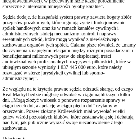
niesprawiedliwości), w przeciwnym razie każde porozumienie
sprzeczne z interesami mniejszości byłoby karalne”.
Sędzia dodaje, że hiszpański system prawny zawiera bogaty zbiór
przepisów pozakarnych, które regulują życie i funkcjonowanie
spółek handlowych oraz że w ramach kanałów cywilnych i
administracyjnych istnieją mechanizmy kontroli i naprawy
ewentualnych szkód, które mogą wynikać z niewłaściwego
zachowania organów tych spółek. Calama pisze również, że „mamy
do czynienia z napiętymi relacjami między różnymi posiadaczami i
beneficjentami milionowych praw do eksploatacji treści
audiowizualnych profesjonalnych rozgrywek piłkarskich, które w
ubiegłym sezonie wyniosły 1 837 445 000 euro, które należy
rozwiązać w sferze jurysdykcji cywilnej lub sporno-
administracyjnej”.
Ze względu na te kryteria prawne sędzia odrzucił skargę, od czego
Real Madryt będzie mógł się odwołać w ciągu najbliższych kilku
dni. „Mogą złożyć wniosek o ponowne rozpatrzenie sprawy w
ciągu trzech dni, a apelację w ciągu pięciu dni” czytamy w
orzeczeniu. Pozew złożony Królewskich miał wywołać wielki
gniew wśród pozostałych klubów, które zastanawiają się i debatują
nad tym, jak publicznie wyrazić swoje niezadowolenie z tego
zachowania.
Udostępnij: