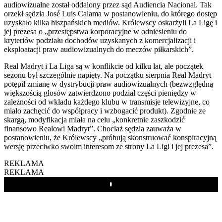
audiowizualne został oddalony przez sąd Audiencia Nacional. Tak
orzekł sędzia José Luis Calama w postanowieniu, do którego dostęp
uzyskało kilka hiszpańskich mediów. Królewscy oskarżyli La Ligę i
jej prezesa o „przestępstwa korporacyjne w odniesieniu do
kryteriów podziału dochodów uzyskanych z komercjalizacji i
eksploatacji praw audiowizualnych do meczów piłkarskich”.
Real Madryt i La Liga są w konflikcie od kilku lat, ale początek
sezonu był szczególnie napięty. Na początku sierpnia Real Madryt
potępił zmianę w dystrybucji praw audiowizualnych (bezwzględną
większością głosów zatwierdzono podział części pieniędzy w
zależności od wkładu każdego klubu w transmisje telewizyjne, co
miało zachęcić do współpracy i wzbogacić produkt). Zgodnie ze
skargą, modyfikacja miała na celu „konkretnie zaszkodzić
finansowo Realowi Madryt”. Chociaż sędzia zauważa w
postanowieniu, że Królewscy „próbują skonstruować konspiracyjną
wersję przeciwko swoim interesom ze strony La Ligi i jej prezesa”.
REKLAMA
REKLAMA
Play