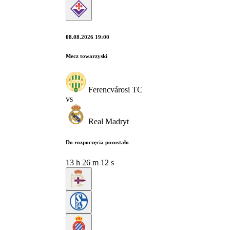
08.08.2026 19:00
Mecz towarzyski
Ferencvárosi TC
vs
Real Madryt
Do rozpoczęcia pozostało
13
h
26
m
11
s