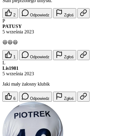
Stan pieprzonego umysłu.
2
Odpowiedz
Zgłoś
P
PATUSY
5 września 2023
😆😆😆
1
Odpowiedz
Zgłoś
L
Lis1981
5 września 2023
Jaki mały żałosny klubik
6
Odpowiedz
Zgłoś