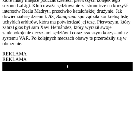
które miały miejsce podczas czterech pierwszych kolejek tego
sezonu LaLigi. Klub uważa sędziowanie za stronnicze na korzyść
interesów Realu Madryt i przeciwko katalońskiej drużynie. Jak
dowiedział się dziennik
AS, Blaugrana
sporządziła konkretną listę
uchybień arbitrów, która ma potwierdzać jej tezę. Pierwszym, który
zabrał głos był sam Xavi Hernández, który wyraził swoje
zaniepokojenie decyzjami sędziów i coraz rzadszym korzystaniu z
systemu VAR. Po kolejnych meczach obawy te przerodziły się w
oburzenie.
REKLAMA
REKLAMA
Play