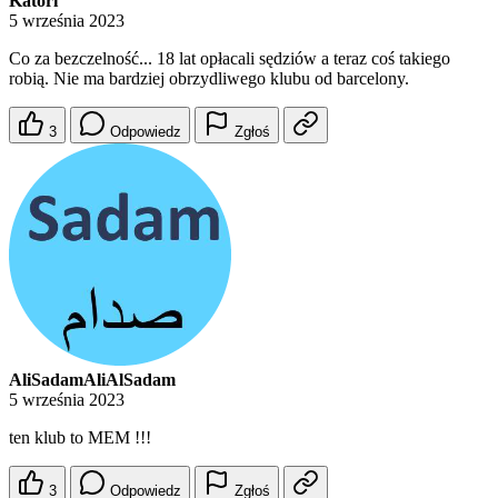
Katori
5 września 2023
Co za bezczelność... 18 lat opłacali sędziów a teraz coś takiego
robią. Nie ma bardziej obrzydliwego klubu od barcelony.
3
Odpowiedz
Zgłoś
AliSadamAliAlSadam
5 września 2023
ten klub to MEM !!!
3
Odpowiedz
Zgłoś