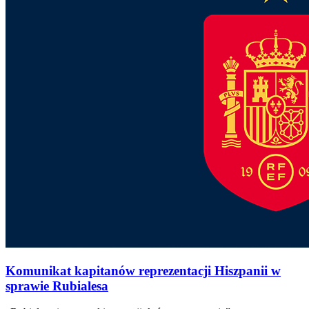
Komunikat kapitanów reprezentacji Hiszpanii w
sprawie Rubialesa