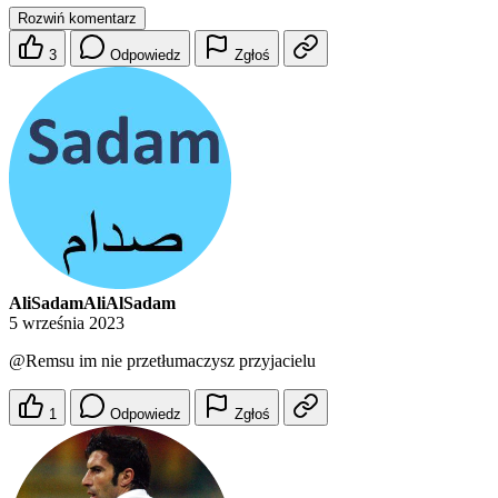
Rozwiń komentarz
3
Odpowiedz
Zgłoś
AliSadamAliAlSadam
5 września 2023
@Remsu
im nie przetłumaczysz przyjacielu
1
Odpowiedz
Zgłoś