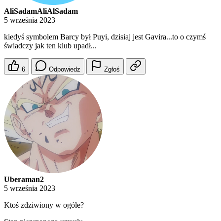
AliSadamAliAlSadam
5 września 2023
kiedyś symbolem Barcy był Puyi, dzisiaj jest Gavira...to o czymś
świadczy jak ten klub upadł...
6
Odpowiedz
Zgłoś
Uberaman2
5 września 2023
Ktoś zdziwiony w ogóle?