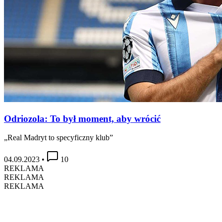
Odriozola: To był moment, aby wrócić
„Real Madryt to specyficzny klub”
04.09.2023
•
10
REKLAMA
REKLAMA
REKLAMA