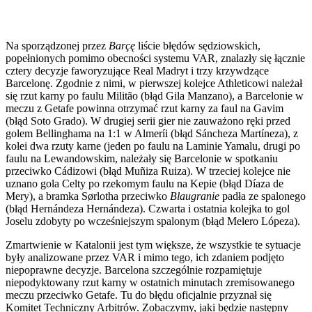
Na sporządzonej przez
Barçę
liście błędów sędziowskich,
popełnionych pomimo obecności systemu VAR, znalazły się łącznie
cztery decyzje faworyzujące Real Madryt i trzy krzywdzące
Barcelonę. Zgodnie z nimi, w pierwszej kolejce Athleticowi należał
się rzut karny po faulu Militão (błąd Gila Manzano), a Barcelonie w
meczu z Getafe powinna otrzymać rzut karny za faul na Gavim
(błąd Soto Grado). W drugiej serii gier nie zauważono ręki przed
golem Bellinghama na 1:1 w Almeríi (błąd Sáncheza Martíneza), z
kolei dwa rzuty karne (jeden po faulu na Laminie Yamalu, drugi po
faulu na Lewandowskim, należały się Barcelonie w spotkaniu
przeciwko Cádizowi (błąd Muñiza Ruiza). W trzeciej kolejce nie
uznano gola Celty po rzekomym faulu na Kepie (błąd Díaza de
Mery), a bramka Sørlotha przeciwko
Blaugranie
padła ze spalonego
(błąd Hernándeza Hernándeza). Czwarta i ostatnia kolejka to gol
Joselu zdobyty po wcześniejszym spalonym (błąd Melero Lópeza).
Zmartwienie w Katalonii jest tym większe, że wszystkie te sytuacje
były analizowane przez VAR i mimo tego, ich zdaniem podjęto
niepoprawne decyzje. Barcelona szczególnie rozpamiętuje
niepodyktowany rzut karny w ostatnich minutach zremisowanego
meczu przeciwko Getafe. Tu do błędu oficjalnie przyznał się
Komitet Techniczny Arbitrów. Zobaczymy, jaki będzie następny