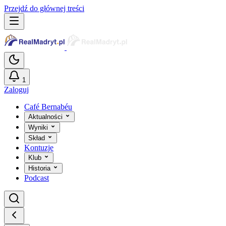
Przejdź do głównej treści
1
Zaloguj
Café Bernabéu
Aktualności
Wyniki
Skład
Kontuzje
Klub
Historia
Podcast