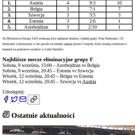
1.
Austria
4
9:3
10
2.
Belgia
3
7:1
7
3.
Szwecja
3
5:5
3
4.
Estonia
3
2:6
1
5.
Azerbejdżan
3
2:10
1
Na Mistrzostwa Europy 2024 awansują dwie najlepsze drużyny z każdej grupy. Poza Niemcami i 20
drużynami wyłonionymi w ten sposób na turnieju zagrają jeszcze 3 zespoły, które zostaną wyłonione w
barażach na podstawie wyników w Lidze Narodów.
Najbliższe mecze eliminacyjne grupy F
Sobota, 9 września, 15:00 – Azerbejdżan vs Belgia
Sobota, 9 września, 20:45 – Estonia vs Szwecja
Wtorek, 12 września, 20:45 – Belgia vs Estonia
Wtorek, 12 września, 20:45 – Szwecja vs
Austria
Udostępnij:
Ostatnie aktualności