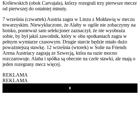
Królewskich (obok Carvajala), którzy rozegrali trzy pierwsze mecze
od pierwszej do ostatniej minuty.
7 września (czwartek) Austria zagra w Linzu z Mołdawią w meczu
towarzyskim. Niewykluczone, że Alaby w ogóle nie zobaczymy na
boisku, ponieważ sam selekcjoner zaznaczył, że nie wyobraża
sobie, by był jakiś zawodnik, który w obu spotkaniach zagra w
pełnym wymiarze czasowym. Drugie starcie będzie miało dużo
poważniejszą stawkę. 12 września (wtorek) w Solie na Friends
Arena Austriacy zagrają ze Szwecją, która na razie mocno
rozczarowuje. Alaba i spółka są obecnie na czele stawki, ale mają o
jeden rozegrany mecz więcej.
REKLAMA
REKLAMA
Play