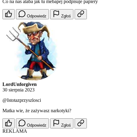
Co na nas alaba jak tu mebapej podpisuje papiery
Odpowiedz
Zgłoś
LordUnforgiven
30 sierpnia 2023
@Istotazprzyszlosci
Matka wie, że zażywasz narkotyki?
Odpowiedz
Zgłoś
REKLAMA