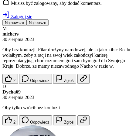
Musisz być zalogowany, aby dodać komentarz.
Zaloguj się
Najnowsze
Najlepsze
M
michers
30 sierpnia 2023
Oby bez kontuzji. Filar drużyny narodowej, ale ja jako kibic Realu
wolałbym, żeby z racji na swoj wiek zakończył karierę
reprezentacyjną, choć rozumiem go i sam bym grał dla Swojego
Kraju. Dobrze, ze mamy niezawodnego Nacho w razie w.
2
Odpowiedz
Zgłoś
D
Dycha69
30 sierpnia 2023
Oby tylko wrócił bez kontuzji
2
Odpowiedz
Zgłoś