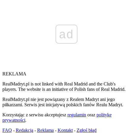
ad
REKLAMA
RealMadryt.pl is not linked with Real Madrid and the Club's
players. The website is an initiative of Polish fans of Real Madrid.
RealMadryt.pl nie jest powiązany z Realem Madryt ani jego
piłkarzami. Serwis jest inicjatywą polskich fanów Realu Madryt.
Korzystając z serwisu akceptujesz
regulamin
oraz
politykę
prywatności
.
FAQ
-
Redakcja
-
Reklama
-
Kontakt
-
Zgłoś błąd