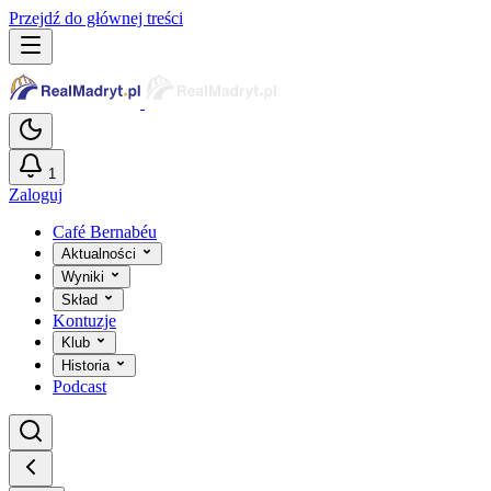
Przejdź do głównej treści
1
Zaloguj
Café Bernabéu
Aktualności
Wyniki
Skład
Kontuzje
Klub
Historia
Podcast