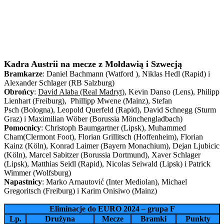
Kadra Austrii na mecze z Mołdawią i Szwecją
Bramkarze
: Daniel Bachmann (Watford ), Niklas Hedl (Rapid) i
Alexander Schlager (RB Salzburg)
Obrońcy
:
David Alaba (Real Madryt)
, Kevin Danso (Lens), Philipp
Lienhart (Freiburg), Phillipp Mwene (Mainz), Stefan
Psch (Bologna), Leopold Querfeld (Rapid), David Schnegg (Sturm
Graz) i Maximilian Wöber (Borussia Mönchengladbach)
Pomocnicy
: Christoph Baumgartner (Lipsk), Muhammed
Cham(Clermont Foot), Florian Grillitsch (Hoffenheim), Florian
Kainz (Köln), Konrad Laimer (Bayern Monachium), Dejan Ljubicic
(Köln), Marcel Sabitzer (Borussia Dortmund), Xaver Schlager
(Lipsk), Matthias Seidl (Rapid), Nicolas Seiwald (Lipsk) i Patrick
Wimmer (Wolfsburg)
Napastnicy
: Marko Arnautović (Inter Mediolan), Michael
Gregoritsch (Freiburg) i Karim Onisiwo (Mainz)
Eliminacje do EURO 2024 – grupa F
Lp.
Drużyna
Mecze
Bramki
Punkty