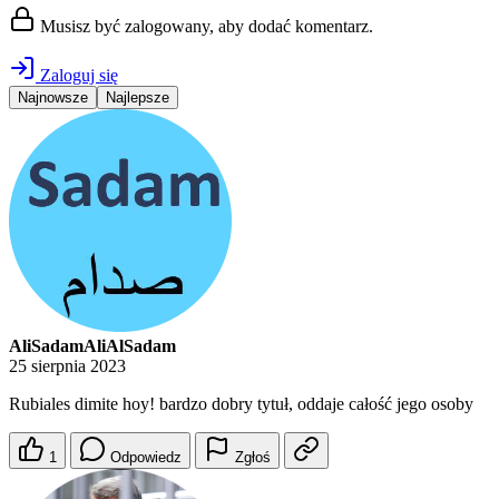
Musisz być zalogowany, aby dodać komentarz.
Zaloguj się
Najnowsze
Najlepsze
AliSadamAliAlSadam
25 sierpnia 2023
Rubiales dimite hoy! bardzo dobry tytuł, oddaje całość jego osoby
1
Odpowiedz
Zgłoś