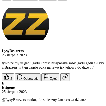
LysyBrazzers
25 sierpnia 2023
tylko że my tu gadu gadu i prasa hiszpańska sobie gadu gadu a Łysy
z Brazzers w tym czasie puka na lewo jak jehowy do drzwi :/
2
Odpowiedz
Zgłoś
E
Erigone
25 sierpnia 2023
@LysyBrazzers
matko, ale śmieszny żart <co za dzban>