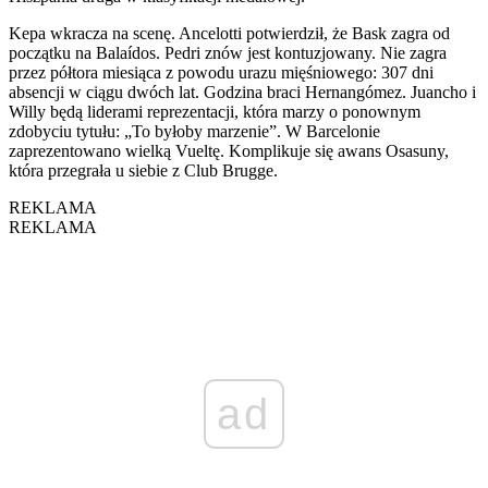
Kepa wkracza na scenę. Ancelotti potwierdził, że Bask zagra od
początku na Balaídos. Pedri znów jest kontuzjowany. Nie zagra
przez półtora miesiąca z powodu urazu mięśniowego: 307 dni
absencji w ciągu dwóch lat. Godzina braci Hernangómez. Juancho i
Willy będą liderami reprezentacji, która marzy o ponownym
zdobyciu tytułu: „To byłoby marzenie”. W Barcelonie
zaprezentowano wielką Vueltę. Komplikuje się awans Osasuny,
która przegrała u siebie z Club Brugge.
REKLAMA
REKLAMA
ad