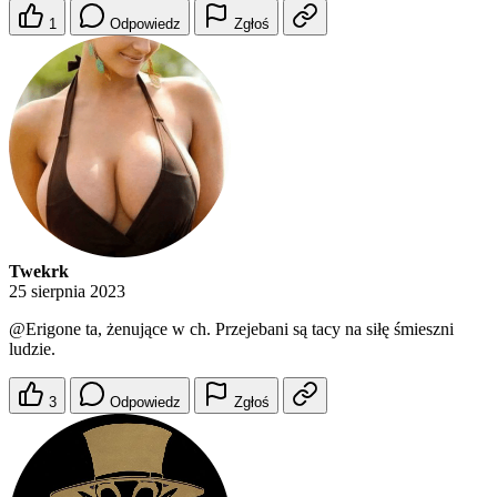
1
Odpowiedz
Zgłoś
Twekrk
25 sierpnia 2023
@Erigone
ta, żenujące w ch. Przejebani są tacy na siłę śmieszni
ludzie.
3
Odpowiedz
Zgłoś