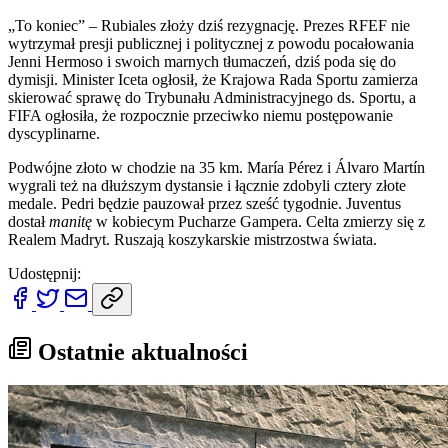
„To koniec” – Rubiales złoży dziś rezygnację. Prezes RFEF nie
wytrzymał presji publicznej i politycznej z powodu pocałowania
Jenni Hermoso i swoich marnych tłumaczeń, dziś poda się do
dymisji. Minister Iceta ogłosił, że Krajowa Rada Sportu zamierza
skierować sprawę do Trybunału Administracyjnego ds. Sportu, a
FIFA ogłosiła, że rozpocznie przeciwko niemu postępowanie
dyscyplinarne.
Podwójne złoto w chodzie na 35 km. María Pérez i Álvaro Martín
wygrali też na dłuższym dystansie i łącznie zdobyli cztery złote
medale. Pedri będzie pauzował przez sześć tygodnie. Juventus
dostał
manitę
w kobiecym Pucharze Gampera. Celta zmierzy się z
Realem Madryt. Ruszają koszykarskie mistrzostwa świata.
Udostępnij:
Ostatnie aktualności