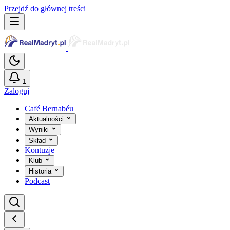
Przejdź do głównej treści
1
Zaloguj
Café Bernabéu
Aktualności
Wyniki
Skład
Kontuzje
Klub
Historia
Podcast