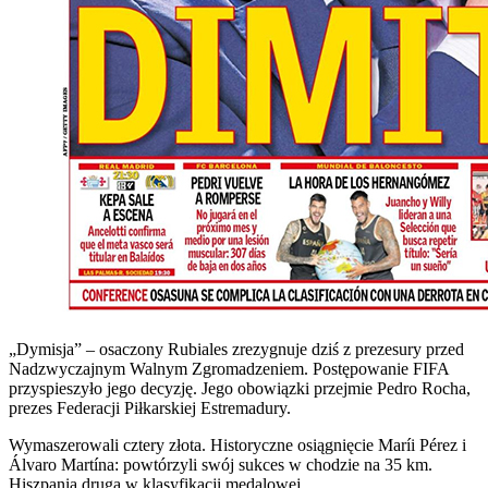
„Dymisja” – osaczony Rubiales zrezygnuje dziś z prezesury przed
Nadzwyczajnym Walnym Zgromadzeniem. Postępowanie FIFA
przyspieszyło jego decyzję. Jego obowiązki przejmie Pedro Rocha,
prezes Federacji Piłkarskiej Estremadury.
Wymaszerowali cztery złota. Historyczne osiągnięcie Maríi Pérez i
Álvaro Martína: powtórzyli swój sukces w chodzie na 35 km.
Hiszpania druga w klasyfikacji medalowej.