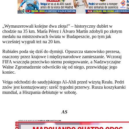
„Wymaszerowali kolejne dwa złota!” – historyczny dublet w
chodzie na 35 km. María Pérez i Álvaro Martín zdobyli po złotym
medalu na mistrzostwach świata w Budapeszcie, po tym jak
wcześniej wygrali też na 20 km.
Rubiales poda się dziś do dymisji. Opuszcza stanowisko prezesa,
osaczony przez krajowe i międzynarodowe zamieszanie. Wczoraj
FIFA wszczęła przeciwko niemu postępowanie, a Nadzwyczajne
Walne Zgromadzenie odwróciło się od niego, przewidując jego
koniec.
Veiga odchodzi do saudyjskiego Al-Ahli przed wizytą Realu. Pedri
znów jest kontuzjowany: sześć tygodni przerwy. Rusza koszykarski
mundial, a Hiszpania debiutuje w sobotę.
AS