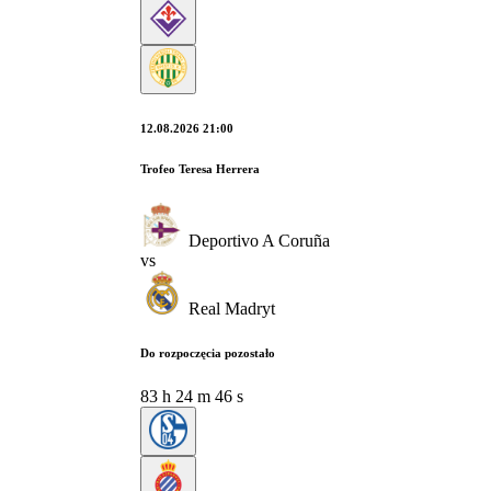
12.08.2026 21:00
Trofeo Teresa Herrera
Deportivo A Coruña
vs
Real Madryt
Do rozpoczęcia pozostało
83
h
24
m
45
s