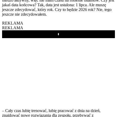
bardzo aktywny, więc nie mam czasu na robienie bilansów. Czy jest
jakaś data końcowa? Tak, data jest ustalona: 1 lipca. Ale muszę
jeszcze zdecydować, który rok. Czy to będzie 2026 rok? Nie, tego
jeszcze nie zdecydowałem.
REKLAMA
REKLAMA
Play
– Cały czas lubię trenować, lubię pracować z dnia na dzień,
znajdować nowe rozwiązania dla zespołu, przebywać z