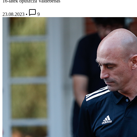
16-latek opuszcza Valdebebas
23.08.2023
•
9