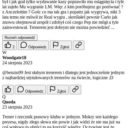
był i jak grał tylko wydawanie kasy poprawiło mu osiągnięcia i tyle
lat zajeło Mu wygranie LM. Więc z kim poróbujesz go porównać ?
z Anczelottim ? Gośc co ma tak gra i popatrz jak wygrywa, nikt 3
lata temu nie mówił że Real wygra , skreślałeś pewnie Carlo jak
znowu obejmował zespół i zdobył coś czego Pep nie mógł a tyle
zainwestował. Trenerem jest dobrym nie można powiedzieć ...
Rozwiń odpowiedź
2
Odpowiedz
Zgłoś
W
Woodgate18
24 sierpnia 2023
@benziu99
Jest słabym trenerem i dlatego jest jednocześnie jednym
z najbardziej utytułowanych trenerów na świecie, logiczne ;D
Odpowiedz
Zgłoś
Q
Quoda
23 sierpnia 2023
Trener i rzecznik prasowy klubu w jednym. Mokry sen każdego
prezesa, nigdy złego słowa nie powie i jak widzi że nie ma już na
coś wpływu to obróci to na korzyść władzy. Oczywiste jest że