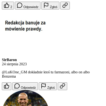
2
Odpowiedz
Zgłoś
SirBaron
24 sierpnia 2023
@LuKOne_GM
dokładnie ktoś tu farmazoni, albo on albo
Benzema
Odpowiedz
Zgłoś