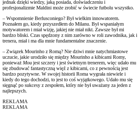
jednak dzięki wiedzy, jaką posiada, doświadczeniu i
profesjonalizmie Maldini może zrobić w świecie futbolu wszystko.
– Wspomnienie Berlusconiego? Był wielkim innowatorem.
Poznałem go, kiedy przyszedłem do Milanu. Był wspaniałym
motywatorem i miał wizję, jakiej nie miał nikt. Zawsze był mi
bardzo bliski. Czas spędzony z nim zarówno w roli zawodnika, jak i
trenera, miał i ma dla mnie fundamentalne znaczenie.
– Związek Mourinho z Romą? Nie dziwi mnie natychmiastowe
uczucie, jakie urodziło się między Mourinho a kibicami Romy,
ponieważ
Mou
jest szczery i jest świetnym trenerem, więc udało mu
się zbudować fantastyczną więź z kibicami, co z pewnością jest
bardzo pozytywne. W swojej historii Roma wygrała niewiele i
kiedy do tego dochodzi, to jest to coś wyjątkowego. Udało mu się
sięgnąć po sukcesy z zespołem, który nie był uważany za jeden z
najlepszych.
REKLAMA
REKLAMA