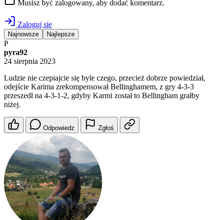
Musisz być zalogowany, aby dodać komentarz.
Zaloguj się
Najnowsze
Najlepsze
P
pyra92
24 sierpnia 2023
Ludzie nie czepiajcie się byle czego, przecież dobrze powiedział,
odejście Karima zrekompensował Bellinghamem, z gry 4-3-3
przeszedł na 4-3-1-2, gdyby Karmi został to Bellingham grałby
niżej.
Odpowiedz
Zgłoś