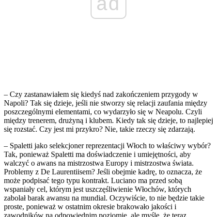
ad
– Czy zastanawiałem się kiedyś nad zakończeniem przygody w
Napoli? Tak się dzieje, jeśli nie stworzy się relacji zaufania między
poszczególnymi elementami, co wydarzyło się w Neapolu. Czyli
między trenerem, drużyną i klubem. Kiedy tak się dzieje, to najlepiej
się rozstać. Czy jest mi przykro? Nie, takie rzeczy się zdarzają.
– Spaletti jako selekcjoner reprezentacji Włoch to właściwy wybór?
Tak, ponieważ Spaletti ma doświadczenie i umiejętności, aby
walczyć o awans na mistrzostwa Europy i mistrzostwa świata.
Problemy z De Laurentiisem? Jeśli obejmie kadrę, to oznacza, że
może podpisać tego typu kontrakt. Luciano ma przed sobą
wspaniały cel, którym jest uszczęśliwienie Włochów, których
zabolał barak awansu na mundial. Oczywiście, to nie będzie takie
proste, ponieważ w ostatnim okresie brakowało jakości i
zawodników na odpowiednim poziomie, ale myślę, że teraz