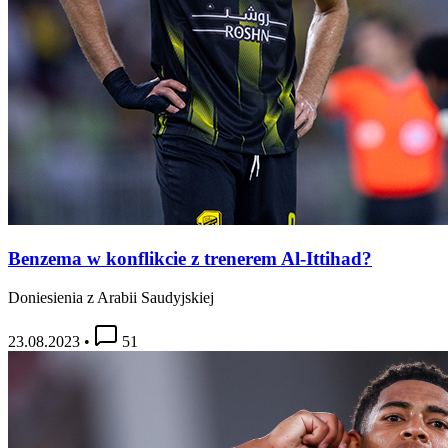
Benzema w konflikcie z trenerem Al-Ittihad?
Doniesienia z Arabii Saudyjskiej
23.08.2023
•
51