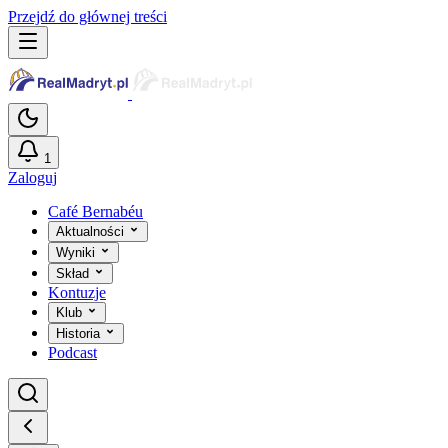
Przejdź do głównej treści
1
Zaloguj
Café Bernabéu
Aktualności
Wyniki
Skład
Kontuzje
Klub
Historia
Podcast