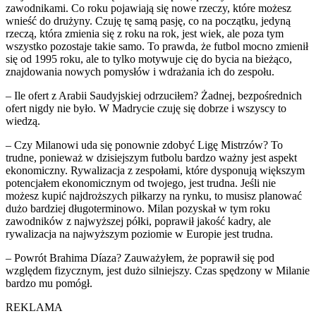
zawodnikami. Co roku pojawiają się nowe rzeczy, które możesz
wnieść do drużyny. Czuję tę samą pasję, co na początku, jedyną
rzeczą, która zmienia się z roku na rok, jest wiek, ale poza tym
wszystko pozostaje takie samo. To prawda, że futbol mocno zmienił
się od 1995 roku, ale to tylko motywuje cię do bycia na bieżąco,
znajdowania nowych pomysłów i wdrażania ich do zespołu.
– Ile ofert z Arabii Saudyjskiej odrzuciłem? Żadnej, bezpośrednich
ofert nigdy nie było. W Madrycie czuję się dobrze i wszyscy to
wiedzą.
– Czy Milanowi uda się ponownie zdobyć Ligę Mistrzów? To
trudne, ponieważ w dzisiejszym futbolu bardzo ważny jest aspekt
ekonomiczny. Rywalizacja z zespołami, które dysponują większym
potencjałem ekonomicznym od twojego, jest trudna. Jeśli nie
możesz kupić najdroższych piłkarzy na rynku, to musisz planować
dużo bardziej długoterminowo. Milan pozyskał w tym roku
zawodników z najwyższej półki, poprawił jakość kadry, ale
rywalizacja na najwyższym poziomie w Europie jest trudna.
– Powrót Brahima Díaza? Zauważyłem, że poprawił się pod
względem fizycznym, jest dużo silniejszy. Czas spędzony w Milanie
bardzo mu pomógł.
REKLAMA