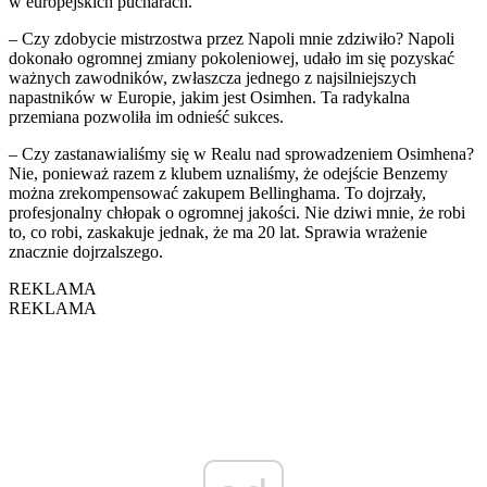
w europejskich pucharach.
– Czy zdobycie mistrzostwa przez Napoli mnie zdziwiło? Napoli
dokonało ogromnej zmiany pokoleniowej, udało im się pozyskać
ważnych zawodników, zwłaszcza jednego z najsilniejszych
napastników w Europie, jakim jest Osimhen. Ta radykalna
przemiana pozwoliła im odnieść sukces.
– Czy zastanawialiśmy się w Realu nad sprowadzeniem Osimhena?
Nie, ponieważ razem z klubem uznaliśmy, że odejście Benzemy
można zrekompensować zakupem Bellinghama. To dojrzały,
profesjonalny chłopak o ogromnej jakości. Nie dziwi mnie, że robi
to, co robi, zaskakuje jednak, że ma 20 lat. Sprawia wrażenie
znacznie dojrzalszego.
REKLAMA
REKLAMA