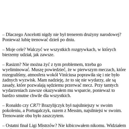
– Dlaczego Ancelotti nigdy nie był trenerem drużyny narodowej?
Ponieważ lubię trenować dzień po dniu.
– Moje cele? Walczyć we wszystkich rozgrywkach, w których
bierzemy udział, jak zawsze.
– Rasizm? Nie można żyć z tym problemem, trzeba go
wyeliminować. Muszę powiedzieć, że w pierwszym meczach, które
rozegraliśmy, atmosfera wokół Viníciusa poprawiła się i nie było
żadnych wyzwisk. Mam nadzieję, że to się nie wydarzy, ale są
zasady, które pozwalają sędziemu przerwać mecz. Przy tamtych
wydarzeniach zawsze okazywałem mu wsparcie, ponieważ to
bardzo smutne chwile dla wszystkich.
– Ronaldo czy
CR7
? Brazylijczyk był najsilniejszy w swoim
pokoleniu, a Portugalczyk, razem z Messim, najsilniejsi w swoim.
Trenowanie obu było zaszczytem.
– Ostatni finał Ligi Mistrzów? Nie kibicowałem nikomu. Widziałem