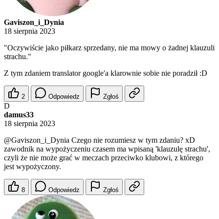
Gaviszon_i_Dynia
18 sierpnia 2023
"Oczywiście jako piłkarz sprzedany, nie ma mowy o żadnej klauzuli
strachu."
Z tym zdaniem translator google'a klarownie sobie nie poradził :D
2
Odpowiedz
Zgłoś
D
damus33
18 sierpnia 2023
@Gaviszon_i_Dynia
Czego nie rozumiesz w tym zdaniu? xD
zawodnik na wypożyczeniu czasem ma wpisaną 'klauzulę strachu',
czyli że nie może grać w meczach przeciwko klubowi, z którego
jest wypożyczony.
8
Odpowiedz
Zgłoś