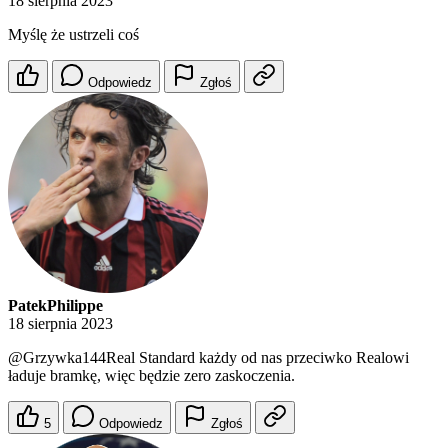
18 sierpnia 2023
Myślę że ustrzeli coś
Odpowiedz
Zgłoś
PatekPhilippe
18 sierpnia 2023
@Grzywka144Real
Standard każdy od nas przeciwko Realowi
ładuje bramkę, więc będzie zero zaskoczenia.
5
Odpowiedz
Zgłoś