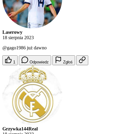
Laserowy
18 sierpnia 2023
@gago1986
już dawno
1
Odpowiedz
Zgłoś
Grzywka144Real