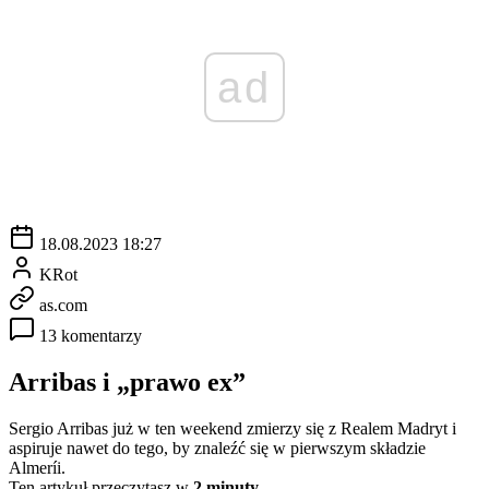
ad
18.08.2023 18:27
KRot
as.com
13 komentarzy
Arribas i „prawo ex”
Sergio Arribas już w ten weekend zmierzy się z Realem Madryt i
aspiruje nawet do tego, by znaleźć się w pierwszym składzie
Almeríi.
Ten artykuł przeczytasz w
2 minuty.