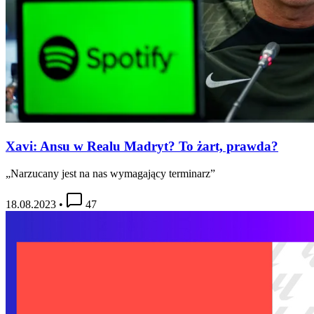
Xavi: Ansu w Realu Madryt? To żart, prawda?
„Narzucany jest na nas wymagający terminarz”
18.08.2023
•
47