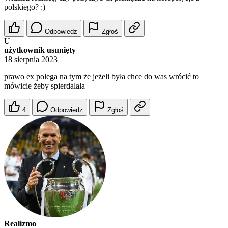
polskiego? :)
Odpowiedz
Zgłoś
U
użytkownik usunięty
18 sierpnia 2023
prawo ex polega na tym że jeżeli była chce do was wrócić to
mówicie żeby spierdalala
4
Odpowiedz
Zgłoś
Realizmo