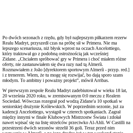
Po dwóch sezonach z rzędu, gdy był najlepszym piłkarzem rezerw
Realu Madryt, przyszedł czas na próbę sił w Primera. Nie ma
lepszego scenariusza, niż błysk wprost na oczach Ancelottiego,
który traktował go z podobną ostrożnością jak wcześniej
Zidane. „Chciałem spróbować gry w Primera i choć miałem różne
oferty, nie zastanawiałem się dwa razy nad tą Almeríi.
Rozmawiałem z João [dyrektorem sportowym Almeríi - przyp. red.]
i z trenerem. Wiem, że tu mogę się rozwijać, bo dają sporo szans
młodym. To ambitny i poważny projekt”, mówił Arribas.
W pierwszym zespole Realu Madryt zadebiutował w wieku 18 lat,
20 września 2020 roku, w zremisowanym 0:0 meczu z Realem
Sociedad. Wówczas rozegrał pod wodzą Zidane'a 10 spotkań w
seniorskiej drużynie Królewskich. W poprzednim sezonie, już za
kadencji Ancelottiego, wystąpił w czterech spotkaniach. Zagrał
między innymi w finale Klubowych Mistrzostw Świata i zdołał
nawet wpisać się na listę strzelców przeciwko Al-Ahli. W Castilli na
przestrzeni dwóch sezonów strzelił 36 goli. Teraz przed nim