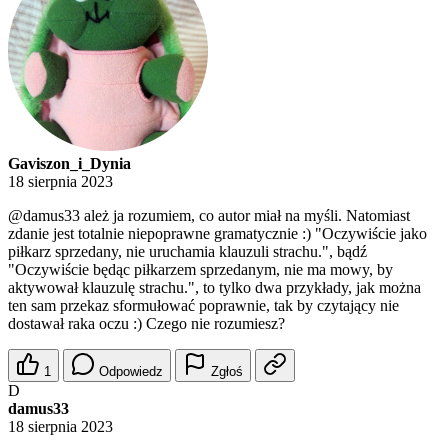
Gaviszon_i_Dynia
18 sierpnia 2023
@damus33
ależ ja rozumiem, co autor miał na myśli. Natomiast
zdanie jest totalnie niepoprawne gramatycznie :) "Oczywiście jako
piłkarz sprzedany, nie uruchamia klauzuli strachu.", bądź
"Oczywiście będąc piłkarzem sprzedanym, nie ma mowy, by
aktywował klauzulę strachu.", to tylko dwa przykłady, jak można
ten sam przekaz sformułować poprawnie, tak by czytający nie
dostawał raka oczu :) Czego nie rozumiesz?
1
Odpowiedz
Zgłoś
D
damus33
18 sierpnia 2023