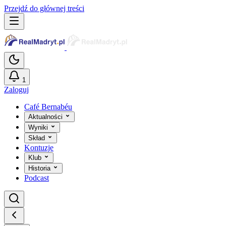
Przejdź do głównej treści
1
Zaloguj
Café Bernabéu
Aktualności
Wyniki
Skład
Kontuzje
Klub
Historia
Podcast