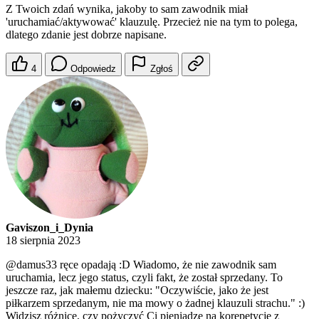
Z Twoich zdań wynika, jakoby to sam zawodnik miał
'uruchamiać/aktywować' klauzulę. Przecież nie na tym to polega,
dlatego zdanie jest dobrze napisane.
4
Odpowiedz
Zgłoś
Gaviszon_i_Dynia
18 sierpnia 2023
@damus33
ręce opadają :D Wiadomo, że nie zawodnik sam
uruchamia, lecz jego status, czyli fakt, że został sprzedany. To
jeszcze raz, jak małemu dziecku: "Oczywiście, jako że jest
piłkarzem sprzedanym, nie ma mowy o żadnej klauzuli strachu." :)
Widzisz różnicę, czy pożyczyć Ci pieniądze na korepetycje z