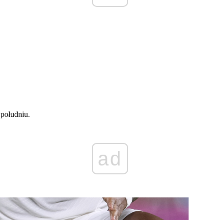
 południu.
ad