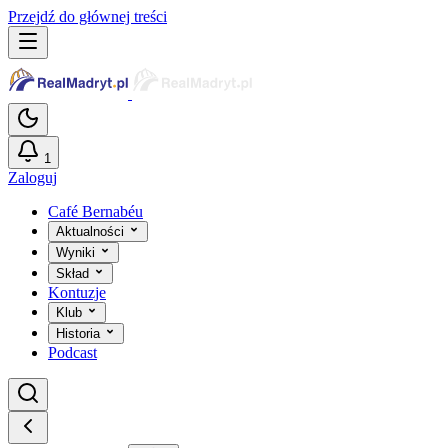
Przejdź do głównej treści
1
Zaloguj
Café Bernabéu
Aktualności
Wyniki
Skład
Kontuzje
Klub
Historia
Podcast