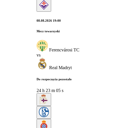
08.08.2026 19:00
Mecz towarzyski
Ferencvárosi TC
vs
Real Madryt
Do rozpoczęcia pozostało
24
h
23
m
04
s