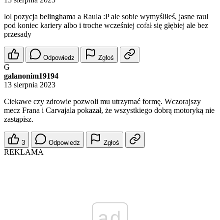
lol pozycja belinghama a Raula :P ale sobie wymyśliłeś, jasne raul
pod koniec kariery albo i troche wcześniej cofał się głębiej ale bez
przesady
Odpowiedz
Zgłoś
G
galanonim19194
13 sierpnia 2023
Ciekawe czy zdrowie pozwoli mu utrzymać formę. Wczorajszy
mecz Frana i Carvajala pokazał, że wszystkiego dobrą motoryką nie
zastąpisz.
3
Odpowiedz
Zgłoś
REKLAMA
ad