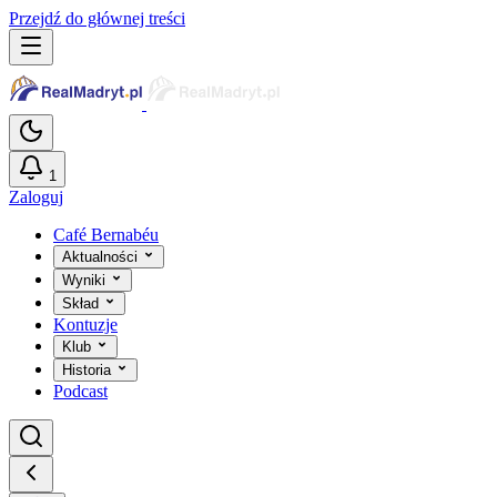
Przejdź do głównej treści
1
Zaloguj
Café Bernabéu
Aktualności
Wyniki
Skład
Kontuzje
Klub
Historia
Podcast