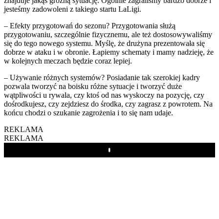
znajduje jakąś groźną sytuację. Ogólnie zagraliśmy bardzo dobrze i
jesteśmy zadowoleni z takiego startu LaLigi.
– Efekty przygotowań do sezonu? Przygotowania służą
przygotowaniu, szczególnie fizycznemu, ale też dostosowywaliśmy
się do tego nowego systemu. Myślę, że drużyna prezentowała się
dobrze w ataku i w obronie. Łapiemy schematy i mamy nadzieję, że
w kolejnych meczach będzie coraz lepiej.
– Używanie różnych systemów? Posiadanie tak szerokiej kadry
pozwala tworzyć na boisku różne sytuacje i tworzyć duże
wątpliwości u rywala, czy ktoś od nas wyskoczy na pozycję, czy
dośrodkujesz, czy zejdziesz do środka, czy zagrasz z powrotem. Na
końcu chodzi o szukanie zagrożenia i to się nam udaje.
REKLAMA
REKLAMA
Play