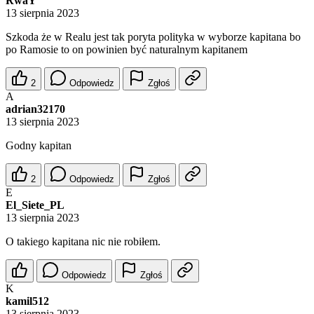
RwaY
13 sierpnia 2023
Szkoda że w Realu jest tak poryta polityka w wyborze kapitana bo
po Ramosie to on powinien być naturalnym kapitanem
2
Odpowiedz
Zgłoś
A
adrian32170
13 sierpnia 2023
Godny kapitan
2
Odpowiedz
Zgłoś
E
El_Siete_PL
13 sierpnia 2023
O takiego kapitana nic nie robiłem.
Odpowiedz
Zgłoś
K
kamil512
13 sierpnia 2023