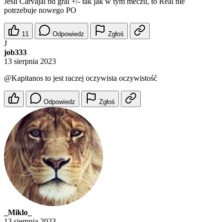
Jesli Carvajal bd gral +/- tak jak w tym meczu, to Real nie
potrzebuje nowego PO
11
Odpowiedz
Zgłoś
J
job333
13 sierpnia 2023
@Kapitanos
to jest raczej oczywista oczywistość
Odpowiedz
Zgłoś
_Miklo_
13 sierpnia 2023