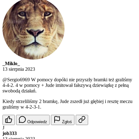
_Miklo_
13 sierpnia 2023
@Sergio6969
W pomocy dopóki nie przyszły bramki też graliśmy
4-4-2. 4 w pomocy + Jude imitował fałszywą dziewiątkę z pełną
swobodą działań.
Kiedy strzeliliśmy 2 bramkę, Jude zszedł już głębiej i resztę meczu
graliśmy w 4-2-3-1.
Odpowiedz
Zgłoś
J
job333
13 sierpnia 2023