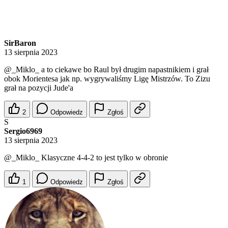
SirBaron
13 sierpnia 2023
@_Miklo_
a to ciekawe bo Raul był drugim napastnikiem i grał
obok Morientesa jak np. wygrywaliśmy Ligę Mistrzów. To Zizu
grał na pozycji Jude'a
2
Odpowiedz
Zgłoś
S
Sergio6969
13 sierpnia 2023
@_Miklo_
Klasyczne 4-4-2 to jest tylko w obronie
1
Odpowiedz
Zgłoś