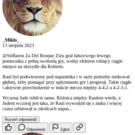
_Miklo_
13 sierpnia 2023
@SirBaron
Za Del Bosque Zizu grał fałszywego lewego
pomocnika z pełną swobodą gry, wolny elektron robiący ciągle
miejsce na skrzydle dla Roberto.
Raul był podwieszony pod napastnika i w razie potrzeby nurkował
głębiej, żeby pomagać przy upłynnianiu gry i progresji. Takie ciągłe
i aktywne przechodzenie w trakcie meczu między 4-4-2 a 4-2-3-1.
Wczoraj Jude robił to samo. Różnica między Raulem wtedy, a
Judem wczoraj jest taka, że Raul wywodził się z ataku i więcej
czasu orbitował w okolicach napas...
Rozwiń odpowiedź
Odpowiedz
Zgłoś