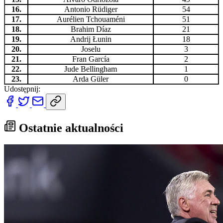
16.
Antonio Rüdiger
54
17.
Aurélien Tchouaméni
51
18.
Brahim Díaz
21
19.
Andrij Łunin
18
20.
Joselu
3
21.
Fran García
2
22.
Jude Bellingham
1
23.
Arda Güler
0
Udostępnij:
Ostatnie aktualności