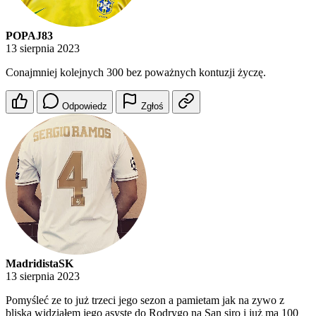
POPAJ83
13 sierpnia 2023
Conajmniej kolejnych 300 bez poważnych kontuzji życzę.
Odpowiedz
Zgłoś
MadridistaSK
13 sierpnia 2023
Pomyśleć ze to już trzeci jego sezon a pamietam jak na zywo z
bliska widziałem jego asystę do Rodrygo na San siro i już ma 100