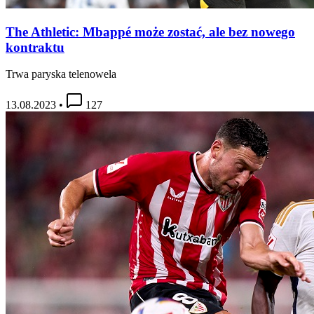
The Athletic: Mbappé może zostać, ale bez nowego
kontraktu
Trwa paryska telenowela
13.08.2023
•
127