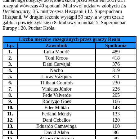
Camavinga dołączył do Królewskich przed sezonem 2021/22 i
rozegrał wówczas 40 spotkań. Miał swój udział w zdobyciu
La
Decimocuarty
, 35. mistrzostwa Hiszpanii i 12. Superpucharu
Hiszpanii. W drugim sezonie wystąpił 59 razy, a w tym czasie
gablota powiększyła się o 8. klubowy mundial, 5. Superpuchar
Europy i 20. Puchar Króla.
Liczba meczów rozegranych przez graczy Realu
Lp.
Zawodnik
Spotkania
1.
Luka Modrić
489
2.
Toni Kroos
418
3.
Dani Carvajal
376
4.
Nacho
319
5.
Lucas Vázquez
311
6.
Thibaut Courtois
230
7.
Vinícius Júnior
226
8.
Fede Valverde
205
9.
Rodrygo Goes
166
10.
Éder Militão
143
11.
Ferland Mendy
133
12.
Dani Ceballos
120
13.
Eduardo Camavinga
100
14.
David Alaba
86
15.
Álvaro Odriozola
49