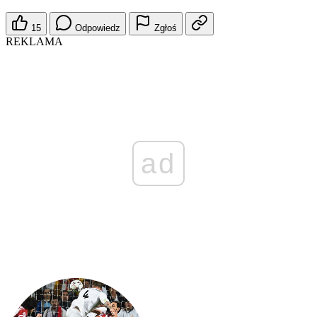
15
Odpowiedz
Zgłoś
REKLAMA
ad