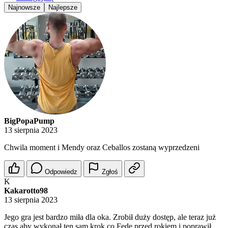
Najnowsze
Najlepsze
BigPopaPump
13 sierpnia 2023
Chwila moment i Mendy oraz Ceballos zostaną wyprzedzeni
Odpowiedz
Zgłoś
K
Kakarotto98
13 sierpnia 2023
Jego gra jest bardzo miła dla oka. Zrobił duży dostęp, ale teraz już
czas aby wykonał ten sam krok co Fede przed rokiem i poprawił