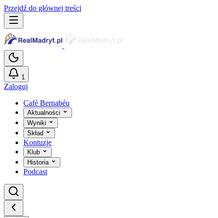
Przejdź do głównej treści
1
Zaloguj
Café Bernabéu
Aktualności
Wyniki
Skład
Kontuzje
Klub
Historia
Podcast