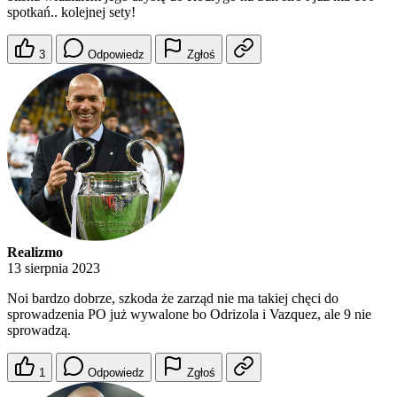
spotkań.. kolejnej sety!
3
Odpowiedz
Zgłoś
Realizmo
13 sierpnia 2023
Noi bardzo dobrze, szkoda że zarząd nie ma takiej chęci do
sprowadzenia PO już wywalone bo Odrizola i Vazquez, ale 9 nie
sprowadzą.
1
Odpowiedz
Zgłoś