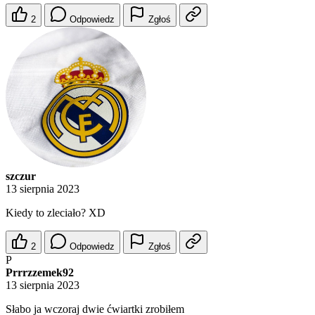
2
Odpowiedz
Zgłoś
szczur
13 sierpnia 2023
Kiedy to zleciało? XD
2
Odpowiedz
Zgłoś
P
Prrrzzemek92
13 sierpnia 2023
Słabo ja wczoraj dwie ćwiartki zrobiłem