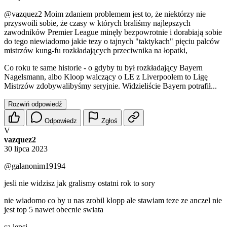
@vazquez2
Moim zdaniem problemem jest to, że niektórzy nie
przyswoili sobie, że czasy w których braliśmy najlepszych
zawodników Premier League minęły bezpowrotnie i dorabiają sobie
do tego niewiadomo jakie tezy o tajnych "taktykach" pięciu palców
mistrzów kung-fu rozkładających przeciwnika na łopatki,
Co roku te same historie - o gdyby tu był rozkładający Bayern
Nagelsmann, albo Kloop walczący o LE z Liverpoolem to Ligę
Mistrzów zdobywalibyśmy seryjnie. Widzieliście Bayern potrafił...
Rozwiń odpowiedź
Odpowiedz
Zgłoś
V
vazquez2
30 lipca 2023
@galanonim19194
jesli nie widzisz jak gralismy ostatni rok to sory
nie wiadomo co by u nas zrobil klopp ale stawiam teze ze anczel nie
jest top 5 nawet obecnie swiata
sa lepsi