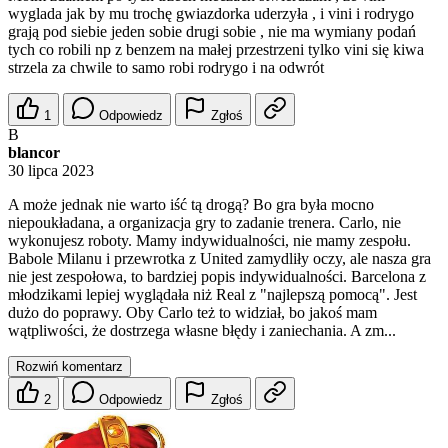
wyglada jak by mu trochę gwiazdorka uderzyła , i vini i rodrygo
grają pod siebie jeden sobie drugi sobie , nie ma wymiany podań
tych co robili np z benzem na małej przestrzeni tylko vini się kiwa
strzela za chwile to samo robi rodrygo i na odwrót
1
Odpowiedz
Zgłoś
B
blancor
30 lipca 2023
A może jednak nie warto iść tą drogą? Bo gra była mocno
niepoukładana, a organizacja gry to zadanie trenera. Carlo, nie
wykonujesz roboty. Mamy indywidualności, nie mamy zespołu.
Babole Milanu i przewrotka z United zamydliły oczy, ale nasza gra
nie jest zespołowa, to bardziej popis indywidualności. Barcelona z
młodzikami lepiej wyglądała niż Real z "najlepszą pomocą". Jest
dużo do poprawy. Oby Carlo też to widział, bo jakoś mam
wątpliwości, że dostrzega własne błędy i zaniechania. A zm...
Rozwiń komentarz
2
Odpowiedz
Zgłoś