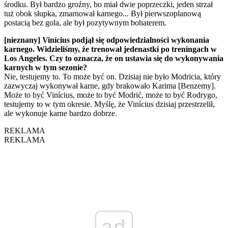
środku. Był bardzo groźny, bo miał dwie poprzeczki, jeden strzał
tuż obok słupka, zmarnował karnego... Był pierwszoplanową
postacią bez gola, ale był pozytywnym bohaterem.
[nieznany] Vinícius podjął się odpowiedzialności wykonania
karnego. Widzieliśmy, że trenował jedenastki po treningach w
Los Angeles. Czy to oznacza, że on ustawia się do wykonywania
karnych w tym sezonie?
Nie, testujemy to. To może być on. Dzisiaj nie było Modricia, który
zazwyczaj wykonywał karne, gdy brakowało Karima [Benzemy].
Może to być Vinícius, może to być Modrić, może to być Rodrygo,
testujemy to w tym okresie. Myślę, że Vinícius dzisiaj przestrzelił,
ale wykonuje karne bardzo dobrze.
REKLAMA
REKLAMA
ad