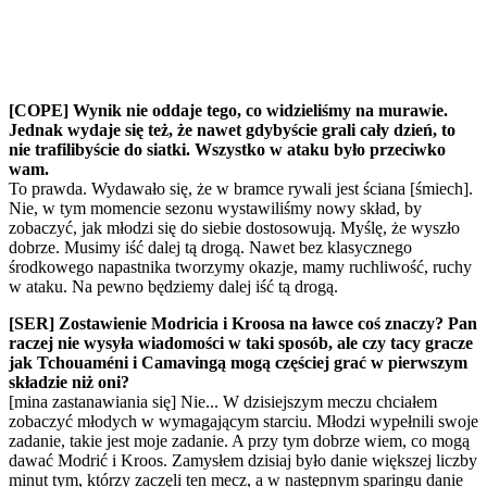
[COPE] Wynik nie oddaje tego, co widzieliśmy na murawie.
Jednak wydaje się też, że nawet gdybyście grali cały dzień, to
nie trafilibyście do siatki. Wszystko w ataku było przeciwko
wam.
To prawda. Wydawało się, że w bramce rywali jest ściana [śmiech].
Nie, w tym momencie sezonu wystawiliśmy nowy skład, by
zobaczyć, jak młodzi się do siebie dostosowują. Myślę, że wyszło
dobrze. Musimy iść dalej tą drogą. Nawet bez klasycznego
środkowego napastnika tworzymy okazje, mamy ruchliwość, ruchy
w ataku. Na pewno będziemy dalej iść tą drogą.
[SER] Zostawienie Modricia i Kroosa na ławce coś znaczy? Pan
raczej nie wysyła wiadomości w taki sposób, ale czy tacy gracze
jak Tchouaméni i Camavingą mogą częściej grać w pierwszym
składzie niż oni?
[mina zastanawiania się] Nie... W dzisiejszym meczu chciałem
zobaczyć młodych w wymagającym starciu. Młodzi wypełnili swoje
zadanie, takie jest moje zadanie. A przy tym dobrze wiem, co mogą
dawać Modrić i Kroos. Zamysłem dzisiaj było danie większej liczby
minut tym, którzy zaczęli ten mecz, a w następnym sparingu danie