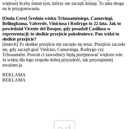
większej liczby minut tym, którzy nie zaczęli dzisiaj. To taka droga
na te przygotowania.
[Onda Cero] Średnia wieku Tchouaméniego, Camavingi,
Bellinghama, Valverde, Viníciusa i Rodrygo to 22 lata. Jak to
powiedział Vicente del Bosque, gdy posadził Casillasa w
reprezentacji: to słodkie przejście pokoleniowe. Pan widzi to
słodkie przejście?
[śmiech] To słodkie przejście nie zaczęło się teraz. Przejście zaczeło
się, gdy zaczęli grać Vinícius, Camavinga, Rodrygo czy
Tchouaméni. Powoli ci zawodnicy będą przejmować większe role.
Ja widzę dla tego zespołu dobrą przyszłość, tak przynajmniej
uważam ja.
REKLAMA
REKLAMA