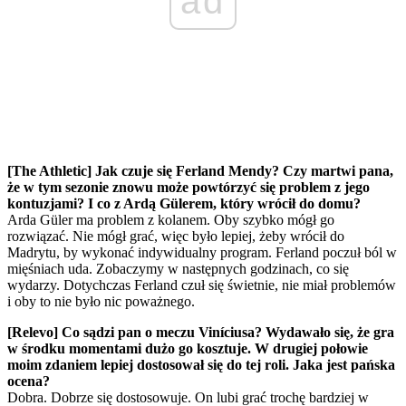
ad
[The Athletic] Jak czuje się Ferland Mendy? Czy martwi pana,
że w tym sezonie znowu może powtórzyć się problem z jego
kontuzjami? I co z Ardą Gülerem, który wrócił do domu?
Arda Güler ma problem z kolanem. Oby szybko mógł go
rozwiązać. Nie mógł grać, więc było lepiej, żeby wrócił do
Madrytu, by wykonać indywidualny program. Ferland poczuł ból w
mięśniach uda. Zobaczymy w następnych godzinach, co się
wydarzy. Dotychczas Ferland czuł się świetnie, nie miał problemów
i oby to nie było nic poważnego.
[Relevo] Co sądzi pan o meczu Viníciusa? Wydawało się, że gra
w środku momentami dużo go kosztuje. W drugiej połowie
moim zdaniem lepiej dostosował się do tej roli. Jaka jest pańska
ocena?
Dobra. Dobrze się dostosowuje. On lubi grać trochę bardziej w