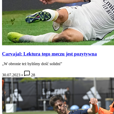
Carvajal: Lektura tego meczu jest pozytywna
„W obronie też byliśmy dość solidni”
30.07.2023
•
28