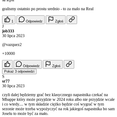
gralismy ostatnio po prostu srednio - to za malo na Real
1
Odpowiedz
Zgłoś
J
job333
30 lipca 2023
@vazquez2
+10000
Odpowiedz
Zgłoś
Pokaż 3 odpowiedzi
S
sr77
30 lipca 2023
czyli dalej będziemy grać bez klasycznego napastnika czekać na
Mbappe który może przyjdzie w 2024 roku albo nie przyjdzie wcale
i co wtedy.... w tym składzie ciężko będzie coś wygrać w tym
sezonie może trzeba wypożyczyć na rok jakiegoś napastnika bo sam
Joselu to może być za mało.