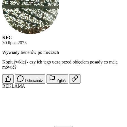
KFC
30 lipca 2023
Wywiady trenerów po meczach
Kopiuj/wklej - czy ich tego uczą przed objęciem posady co mają
mówić?
Odpowiedz
Zgłoś
REKLAMA