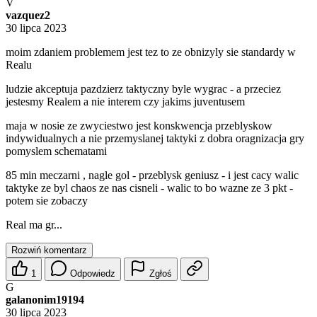
V
vazquez2
30 lipca 2023
moim zdaniem problemem jest tez to ze obnizyly sie standardy w
Realu
ludzie akceptuja pazdzierz taktyczny byle wygrac - a przeciez
jestesmy Realem a nie interem czy jakims juventusem
maja w nosie ze zwyciestwo jest konskwencja przeblyskow
indywidualnych a nie przemyslanej taktyki z dobra oragnizacja gry
pomyslem schematami
85 min meczarni , nagle gol - przeblysk geniusz - i jest cacy walic
taktyke ze byl chaos ze nas cisneli - walic to bo wazne ze 3 pkt -
potem sie zobaczy
Real ma gr...
Rozwiń komentarz
1
Odpowiedz
Zgłoś
G
galanonim19194
30 lipca 2023