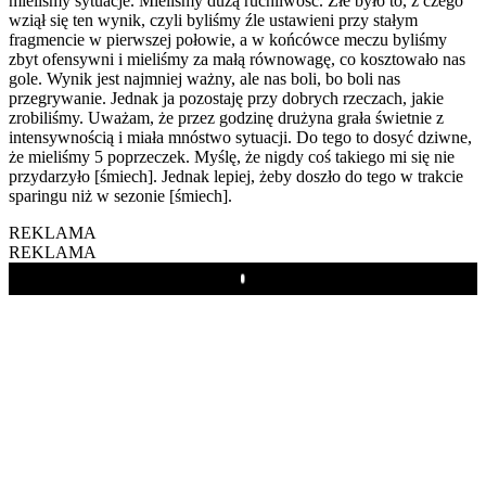
mieliśmy sytuacje. Mieliśmy dużą ruchliwość. Złe było to, z czego
wziął się ten wynik, czyli byliśmy źle ustawieni przy stałym
fragmencie w pierwszej połowie, a w końcówce meczu byliśmy
zbyt ofensywni i mieliśmy za małą równowagę, co kosztowało nas
gole. Wynik jest najmniej ważny, ale nas boli, bo boli nas
przegrywanie. Jednak ja pozostaję przy dobrych rzeczach, jakie
zrobiliśmy. Uważam, że przez godzinę drużyna grała świetnie z
intensywnością i miała mnóstwo sytuacji. Do tego to dosyć dziwne,
że mieliśmy 5 poprzeczek. Myślę, że nigdy coś takiego mi się nie
przydarzyło [śmiech]. Jednak lepiej, żeby doszło do tego w trakcie
sparingu niż w sezonie [śmiech].
REKLAMA
REKLAMA
Play