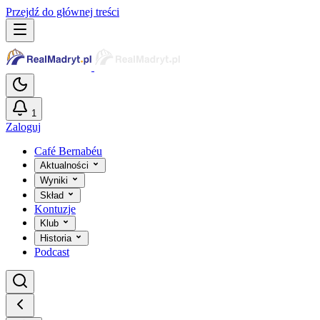
Przejdź do głównej treści
1
Zaloguj
Café Bernabéu
Aktualności
Wyniki
Skład
Kontuzje
Klub
Historia
Podcast