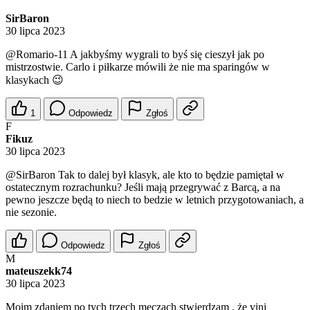
SirBaron
30 lipca 2023
@Romario-11
A jakbyśmy wygrali to byś się cieszył jak po
mistrzostwie. Carlo i piłkarze mówili że nie ma sparingów w
klasykach 😉
1
Odpowiedz
Zgłoś
F
Fikuz
30 lipca 2023
@SirBaron
Tak to dalej był klasyk, ale kto to będzie pamiętał w
ostatecznym rozrachunku? Jeśli mają przegrywać z Barcą, a na
pewno jeszcze będą to niech to bedzie w letnich przygotowaniach, a
nie sezonie.
Odpowiedz
Zgłoś
M
mateuszekk74
30 lipca 2023
Moim zdaniem po tych trzech meczach stwierdzam , że vini