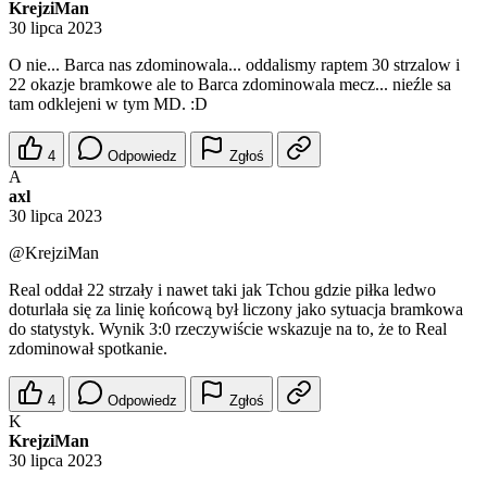
KrejziMan
30 lipca 2023
O nie... Barca nas zdominowala... oddalismy raptem 30 strzalow i
22 okazje bramkowe ale to Barca zdominowala mecz... nieźle sa
tam odklejeni w tym MD. :D
4
Odpowiedz
Zgłoś
A
axl
30 lipca 2023
@KrejziMan
Real oddał 22 strzały i nawet taki jak Tchou gdzie piłka ledwo
doturlała się za linię końcową był liczony jako sytuacja bramkowa
do statystyk. Wynik 3:0 rzeczywiście wskazuje na to, że to Real
zdominował spotkanie.
4
Odpowiedz
Zgłoś
K
KrejziMan
30 lipca 2023