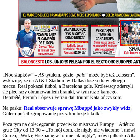
„Noc słupków” –
AS
tytułem, gdzie „
palo
” może być też „ciosem”,
wskazuje, że na AT&T Stadium w Dallas doszło do wielkiego
meczu. Real pokazał futbol, a Barcelona gole. Królewscy zderzyli
się pięć razy obramowaniem bramki, w tym raz z karnego.
Dembélé, Fermín López i Ferran dali triumf Katalończykom.
Na pasku:
Real obserwuje sprawę Mbappé jako zwykły widz
;
Güler opuścił zgrupowanie przez kontuzję łąkotki.
Poza tym na dole: egzamin przeciwko mistrzowi Europy – Atlético
gra z City od 13:00 – „To mój dom, ale nigdy nie wiadomo”, mówi
Correa; „Widzę Hiszpanię w formie jak nigdy”, mówi piłkarka Alba