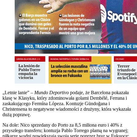
„Letnie lanie” –
Mundo Deportivo
podaje, że Barcelona pokazała
klasę w Klasyku, który zdominowała golami Dembélé, Ferrana i
zaskakującego Fermína Lópeza. Kontuzje Gündoğana i
Christensena to negatywne wiadomości z drużyny, która wykazała
dużą poprawę.
Na dole: Nico sprzedany do Porto za 8,5 miliona euro i 40% z
przyszłego transferu; kontuzja Pablo Torrego plamą na wygranej;
piłkarze wodni powiększają swoją serię poprzez brąz w Fukuoce;