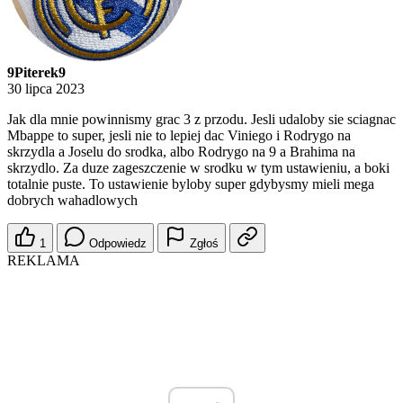
9Piterek9
30 lipca 2023
Jak dla mnie powinnismy grac 3 z przodu. Jesli udaloby sie sciagnac
Mbappe to super, jesli nie to lepiej dac Viniego i Rodrygo na
skrzydla a Joselu do srodka, albo Rodrygo na 9 a Brahima na
skrzydlo. Za duze zageszczenie w srodku w tym ustawieniu, a boki
totalnie puste. To ustawienie byloby super gdybysmy mieli mega
dobrych wahadlowych
1
Odpowiedz
Zgłoś
REKLAMA