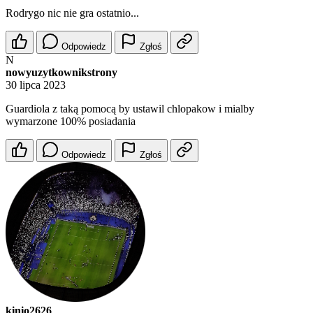
Rodrygo nic nie gra ostatnio...
Odpowiedz
Zgłoś
N
nowyuzytkownikstrony
30 lipca 2023
Guardiola z taką pomocą by ustawil chlopakow i mialby
wymarzone 100% posiadania
Odpowiedz
Zgłoś
kinio2626