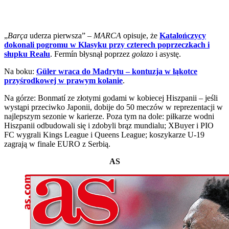
„
Barça
uderza pierwsza” –
MARCA
opisuje, że
Katalończycy
dokonali pogromu w Klasyku przy czterech poprzeczkach i
słupku Realu
. Fermín błysnął poprzez
golazo
i asystę.
Na boku:
Güler wraca do Madrytu – kontuzja w łąkotce
przyśrodkowej w prawym kolanie
.
Na górze: Bonmatí ze złotymi godami w kobiecej Hiszpanii – jeśli
wystąpi przeciwko Japonii, dobije do 50 meczów w reprezentacji w
najlepszym sezonie w karierze. Poza tym na dole: piłkarze wodni
Hiszpanii odbudowali się i zdobyli brąz mundialu; XBuyer i PIO
FC wygrali Kings League i Queens League; koszykarze U-19
zagrają w finale EURO z Serbią.
AS