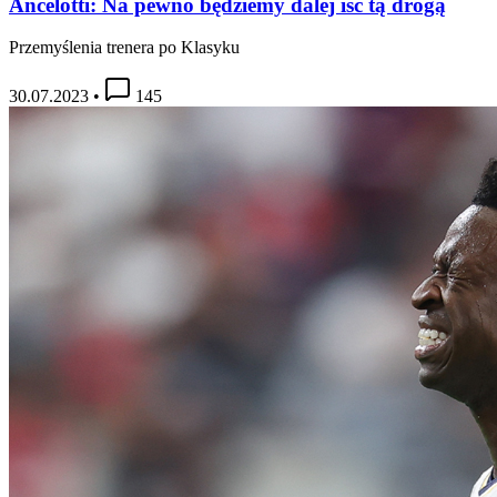
Ancelotti: Na pewno będziemy dalej iść tą drogą
Przemyślenia trenera po Klasyku
30.07.2023
•
145