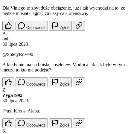
Dla Viniego to zbyt duże obciążenie, już i tak wychodzi na to, że
będzie musiał ciągnąć za uszy całą ofensywę.
Odpowiedz
Zgłoś
A
axl
30 lipca 2023
@SolelyRose90
A kiedy nie ma na boisku Joselu ew. Modrica tak jak było w tym
meczu to kto ma podejść?
Odpowiedz
Zgłoś
Z
Zyga1992
30 lipca 2023
@axl
Kroos, Alaba.
Odpowiedz
Zgłoś
K