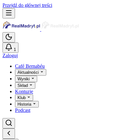
Przejdź do głównej treści
1
Zaloguj
Café Bernabéu
Aktualności
Wyniki
Skład
Kontuzje
Klub
Historia
Podcast