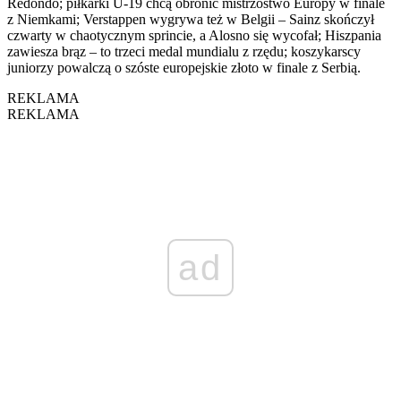
Redondo; piłkarki U-19 chcą obronić mistrzostwo Europy w finale
z Niemkami; Verstappen wygrywa też w Belgii – Sainz skończył
czwarty w chaotycznym sprincie, a Alosno się wycofał; Hiszpania
zawiesza brąz – to trzeci medal mundialu z rzędu; koszykarscy
juniorzy powalczą o szóste europejskie złoto w finale z Serbią.
REKLAMA
REKLAMA
ad