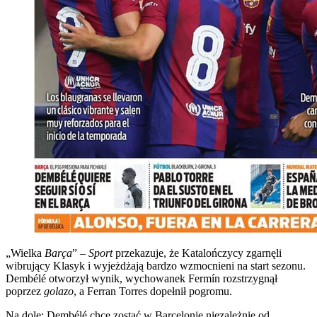
„Wielka
Barça
” –
Sport
przekazuje, że Katalończycy zgarnęli
wibrujący Klasyk i wyjeżdżają bardzo wzmocnieni na start sezonu.
Dembélé otworzył wynik, wychowanek Fermín rozstrzygnął
poprzez
golazo
, a Ferran Torres dopełnił pogromu.
Na dole: Dembélé chce zostać w Barcelonie niezależnie od