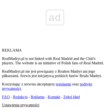
ad
REKLAMA
RealMadryt.pl is not linked with Real Madrid and the Club's
players. The website is an initiative of Polish fans of Real Madrid.
RealMadryt.pl nie jest powiązany z Realem Madryt ani jego
piłkarzami. Serwis jest inicjatywą polskich fanów Realu Madryt.
Korzystając z serwisu akceptujesz
regulamin
oraz
politykę
prywatności
.
FAQ
-
Redakcja
-
Reklama
-
Kontakt
-
Zgłoś błąd
Ustawienia prywatności