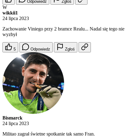
Odpowiedz
Zgłoś
W
wikkii1
24 lipca 2023
Zachowanie Viniego przy 2 bramce Realu... Nadal się tego nie
wyzbył
5
Odpowiedz
Zgłoś
Bismarck
24 lipca 2023
Militao zagrał świetne spotkanie tak samo Fran.