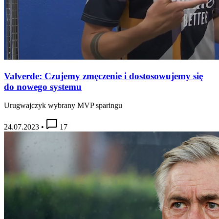
Valverde: Czujemy zmęczenie i dostosowujemy się
do nowego systemu
Urugwajczyk wybrany MVP sparingu
24.07.2023
•
17