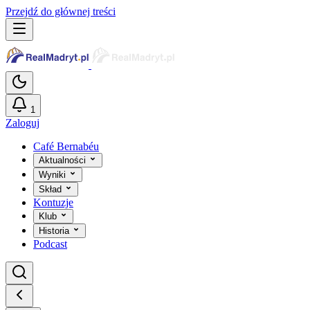
Przejdź do głównej treści
1
Zaloguj
Café Bernabéu
Aktualności
Wyniki
Skład
Kontuzje
Klub
Historia
Podcast