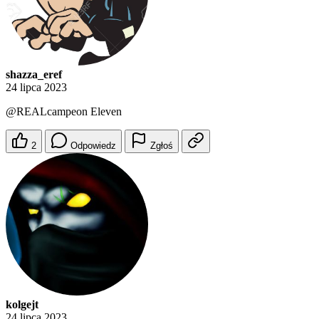
shazza_eref
24 lipca 2023
@REALcampeon
Eleven
2
Odpowiedz
Zgłoś
kolgejt
24 lipca 2023