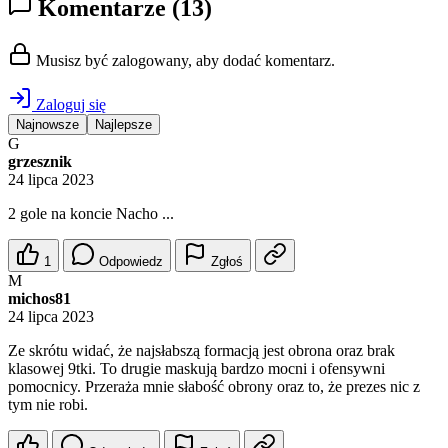
Komentarze
(13)
Musisz być zalogowany, aby dodać komentarz.
Zaloguj się
Najnowsze
Najlepsze
G
grzesznik
24 lipca 2023
2 gole na koncie Nacho ...
1
Odpowiedz
Zgłoś
M
michos81
24 lipca 2023
Ze skrótu widać, że najsłabszą formacją jest obrona oraz brak
klasowej 9tki. To drugie maskują bardzo mocni i ofensywni
pomocnicy. Przeraża mnie słabość obrony oraz to, że prezes nic z
tym nie robi.