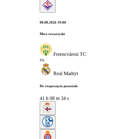
08.08.2026 19:00
Mecz towarzyski
Ferencvárosi TC
vs
Real Madryt
Do rozpoczęcia pozostało
41
h
08
m
33
s