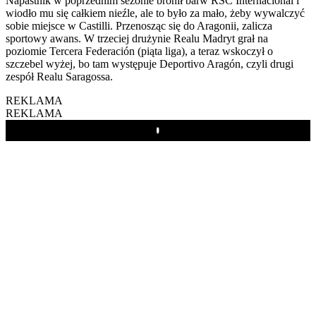
Napastnik w poprzednim sezonie bronił barw RSC Internacional i
wiodło mu się całkiem nieźle, ale to było za mało, żeby wywalczyć
sobie miejsce w Castilli. Przenosząc się do Aragonii, zalicza
sportowy awans. W trzeciej drużynie Realu Madryt grał na
poziomie Tercera Federación (piąta liga), a teraz wskoczył o
szczebel wyżej, bo tam występuje Deportivo Aragón, czyli drugi
zespół Realu Saragossa.
REKLAMA
REKLAMA
Play