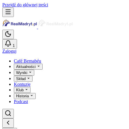
Przejdź do głównej treści
1
Zaloguj
Café Bernabéu
Aktualności
Wyniki
Skład
Kontuzje
Klub
Historia
Podcast