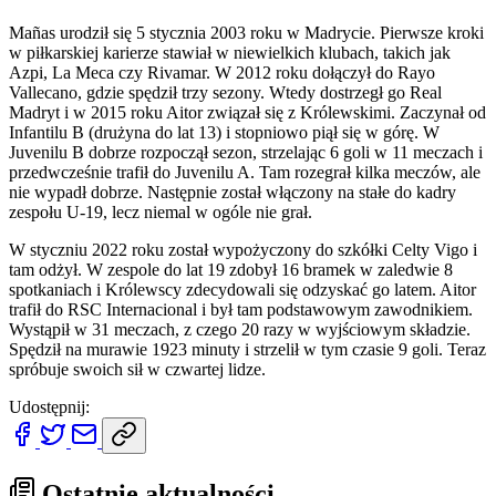
Mañas urodził się 5 stycznia 2003 roku w Madrycie. Pierwsze kroki
w piłkarskiej karierze stawiał w niewielkich klubach, takich jak
Azpi, La Meca czy Rivamar. W 2012 roku dołączył do Rayo
Vallecano, gdzie spędził trzy sezony. Wtedy dostrzegł go Real
Madryt i w 2015 roku Aitor związał się z Królewskimi. Zaczynał od
Infantilu B (drużyna do lat 13) i stopniowo piął się w górę. W
Juvenilu B dobrze rozpoczął sezon, strzelając 6 goli w 11 meczach i
przedwcześnie trafił do Juvenilu A. Tam rozegrał kilka meczów, ale
nie wypadł dobrze. Następnie został włączony na stałe do kadry
zespołu U-19, lecz niemal w ogóle nie grał.
W styczniu 2022 roku został wypożyczony do szkółki Celty Vigo i
tam odżył. W zespole do lat 19 zdobył 16 bramek w zaledwie 8
spotkaniach i Królewscy zdecydowali się odzyskać go latem. Aitor
trafił do RSC Internacional i był tam podstawowym zawodnikiem.
Wystąpił w 31 meczach, z czego 20 razy w wyjściowym składzie.
Spędził na murawie 1923 minuty i strzelił w tym czasie 9 goli. Teraz
spróbuje swoich sił w czwartej lidze.
Udostępnij:
Ostatnie aktualności