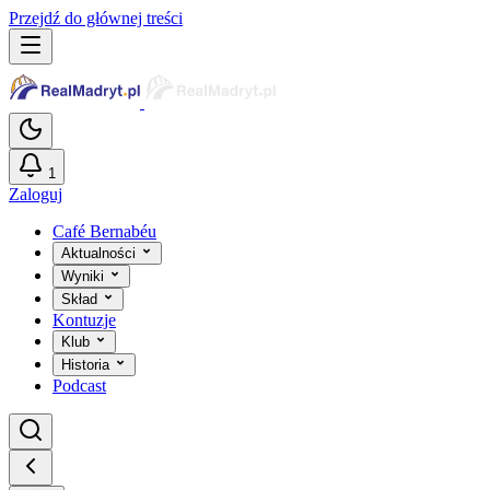
Przejdź do głównej treści
1
Zaloguj
Café Bernabéu
Aktualności
Wyniki
Skład
Kontuzje
Klub
Historia
Podcast