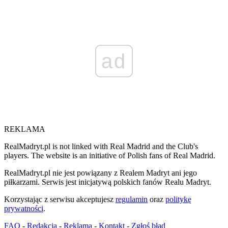
ad
REKLAMA
RealMadryt.pl is not linked with Real Madrid and the Club's
players. The website is an initiative of Polish fans of Real Madrid.
RealMadryt.pl nie jest powiązany z Realem Madryt ani jego
piłkarzami. Serwis jest inicjatywą polskich fanów Realu Madryt.
Korzystając z serwisu akceptujesz
regulamin
oraz
politykę
prywatności
.
FAQ
-
Redakcja
-
Reklama
-
Kontakt
-
Zgłoś błąd