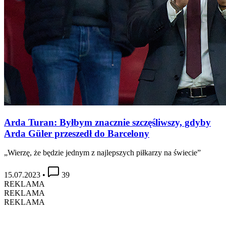
Arda Turan: Byłbym znacznie szczęśliwszy, gdyby
Arda Güler przeszedł do Barcelony
„Wierzę, że będzie jednym z najlepszych piłkarzy na świecie”
15.07.2023
•
39
REKLAMA
REKLAMA
REKLAMA