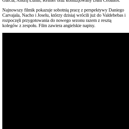
García, Andrij Łunin, Reinier oraz kontuzjowany Dani Ceballos.
Najnowszy filmik pokazuje sobotnią pracę z perspektywy Daniego
Carvajala, Nacho i Joselu, którzy dzisiaj wrócili już do Valdebebas i
rozpoczęli przygotowania do nowego sezonu razem z resztą
kolegów z zespołu. Film zawiera angielskie napisy.