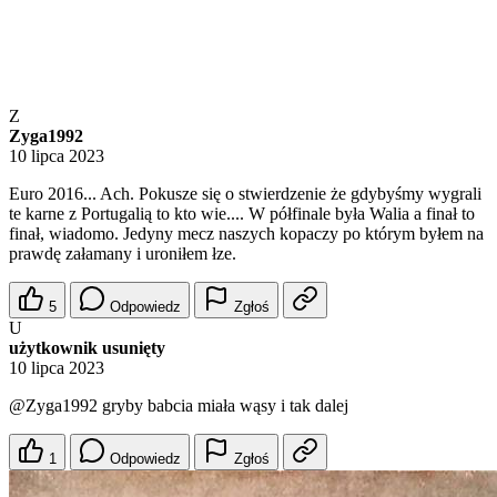
Z
Zyga1992
10 lipca 2023
Euro 2016... Ach. Pokusze się o stwierdzenie że gdybyśmy wygrali
te karne z Portugalią to kto wie.... W półfinale była Walia a finał to
finał, wiadomo. Jedyny mecz naszych kopaczy po którym byłem na
prawdę załamany i uroniłem łze.
5
Odpowiedz
Zgłoś
U
użytkownik usunięty
10 lipca 2023
@Zyga1992
gryby babcia miała wąsy i tak dalej
1
Odpowiedz
Zgłoś