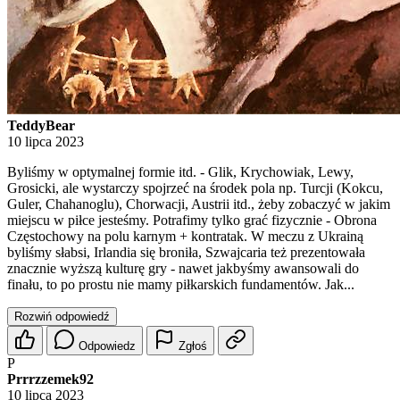
TeddyBear
10 lipca 2023
Byliśmy w optymalnej formie itd. - Glik, Krychowiak, Lewy,
Grosicki, ale wystarczy spojrzeć na środek pola np. Turcji (Kokcu,
Guler, Chahanoglu), Chorwacji, Austrii itd., żeby zobaczyć w jakim
miejscu w piłce jesteśmy. Potrafimy tylko grać fizycznie - Obrona
Częstochowy na polu karnym + kontratak. W meczu z Ukrainą
byliśmy słabsi, Irlandia się broniła, Szwajcaria też prezentowała
znacznie wyższą kulturę gry - nawet jakbyśmy awansowali do
finału, to po prostu nie mamy piłkarskich fundamentów. Jak...
Rozwiń odpowiedź
Odpowiedz
Zgłoś
P
Prrrzzemek92
10 lipca 2023