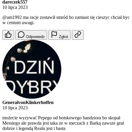
dareczek557
10 lipca 2023
@am1992
ma racje zostawił smród bo zamiast się cieszyc chciał byc
w centum uwagi.
Odpowiedz
Zgłoś
GeneralvonKlinkerhoffen
10 lipca 2023
możecie wyzywać Pepego od boiskowego bandziora bo skopał
Messiego ale prawda jest taka że w meczach z Barką zawsze grał
dobrze i legendą Realu jest i basta