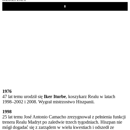
Play
1976
47 lat temu urodził się
Iker Iturbe
, koszykarz Realu w latach
1998–2002 i 2008. Wygrał mistrzostwo Hiszpanii.
1998
25 lat temu José Antonio Camacho zrezygnował z pełnienia funkcji
trenera Realu Madryt po zaledwie trzech tygodniach. Hiszpan nie
mógł dogadać się z zarządem w wielu kwestiach i odszedł ze