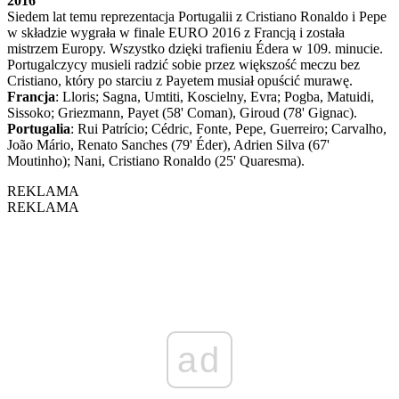
2016
Siedem lat temu reprezentacja Portugalii z Cristiano Ronaldo i Pepe
w składzie wygrała w finale EURO 2016 z Francją i została
mistrzem Europy. Wszystko dzięki trafieniu Édera w 109. minucie.
Portugalczycy musieli radzić sobie przez większość meczu bez
Cristiano, który po starciu z Payetem musiał opuścić murawę.
Francja
: Lloris; Sagna, Umtiti, Koscielny, Evra; Pogba, Matuidi,
Sissoko; Griezmann, Payet (58' Coman), Giroud (78' Gignac).
Portugalia
: Rui Patrício; Cédric, Fonte, Pepe, Guerreiro; Carvalho,
João Mário, Renato Sanches (79' Éder), Adrien Silva (67'
Moutinho); Nani, Cristiano Ronaldo (25' Quaresma).
REKLAMA
REKLAMA
ad