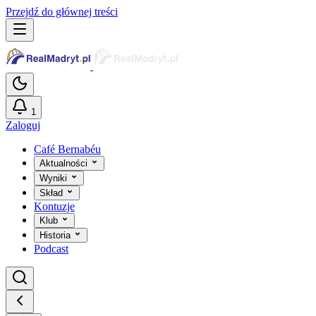
Przejdź do głównej treści
1
Zaloguj
Café Bernabéu
Aktualności
Wyniki
Skład
Kontuzje
Klub
Historia
Podcast