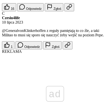
16
Odpowiedz
Zgłoś
C
Czesiu4life
10 lipca 2023
@GeneralvonKlinkerhoffen
z reguły pamiętają to co źle, a taki
Militao to musi się sporo się nauczyć żeby wejść na poziom Pepe.
1
Odpowiedz
Zgłoś
REKLAMA
ad