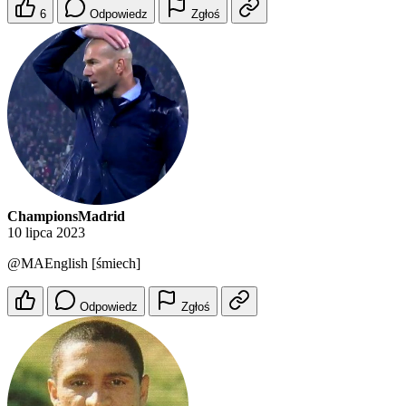
6
Odpowiedz
Zgłoś
ChampionsMadrid
10 lipca 2023
@MAEnglish
[śmiech]
Odpowiedz
Zgłoś