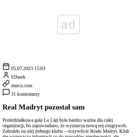
ad
05.07.2023 15:03
ElJarek
marca.com
31 komentarzy
Real Madryt pozostał sam
Poniedziałkowa gala La Ligi była bardzo ważna dla całej
organizacji, bo zapowiadano, że wyznacza nową erę rozgrywek.
Zabrakło na niej jednego klubu – oczywiście Realu Madryt. Klub
nie wypuszcza informacji co do powodów nieobecności, ale