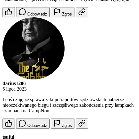
Odpowiedz
Zgłoś
darius1206
5 lipca 2023
I coś czuję że sprawa zakupu raportów sędziowskich nabierze
nieoczekiwanego biegu i szczęśliwego zakończenia przy lampkach
szampana na CampNou
Odpowiedz
Zgłoś
T
tsuful