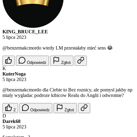
KING_BRUCE_LEE
5 lipca 2023
@benzemakcmordo
wtedy LM przestałaby mieć sens 😂
Odpowiedz
Zgłoś
K
KuterNoga
5 lipca 2023
@benzemakcmordo
dla Ciebie to Bez roznicy, ale pomysl jakby np
mialy wygladac podroze kibicow Realu do Anglii i odwrotnie?
2
Odpowiedz
Zgłoś
D
Darek68
5 lipca 2023