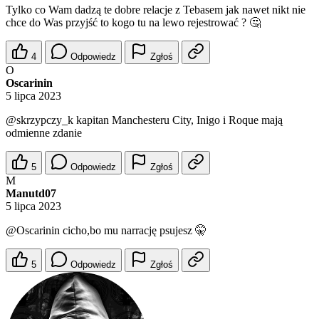
Tylko co Wam dadzą te dobre relacje z Tebasem jak nawet nikt nie
chce do Was przyjść to kogo tu na lewo rejestrować ? 🤔
4
Odpowiedz
Zgłoś
O
Oscarinin
5 lipca 2023
@skrzypczy_k
kapitan Manchesteru City, Inigo i Roque mają
odmienne zdanie
5
Odpowiedz
Zgłoś
M
Manutd07
5 lipca 2023
@Oscarinin
cicho,bo mu narrację psujesz 🤫
5
Odpowiedz
Zgłoś