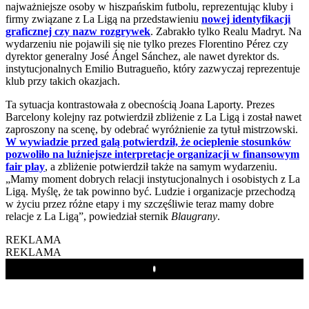
najważniejsze osoby w hiszpańskim futbolu, reprezentując kluby i
firmy związane z La Ligą na przedstawieniu
nowej identyfikacji
graficznej czy nazw rozgrywek
. Zabrakło tylko Realu Madryt. Na
wydarzeniu nie pojawili się nie tylko prezes Florentino Pérez czy
dyrektor generalny José Ángel Sánchez, ale nawet dyrektor ds.
instytucjonalnych Emilio Butragueño, który zazwyczaj reprezentuje
klub przy takich okazjach.
Ta sytuacja kontrastowała z obecnością Joana Laporty. Prezes
Barcelony kolejny raz potwierdził zbliżenie z La Ligą i został nawet
zaproszony na scenę, by odebrać wyróżnienie za tytuł mistrzowski.
W wywiadzie przed galą potwierdził, że ocieplenie stosunków
pozwoliło na luźniejsze interpretacje organizacji w finansowym
fair play
, a zbliżenie potwierdził także na samym wydarzeniu.
„Mamy moment dobrych relacji instytucjonalnych i osobistych z La
Ligą. Myślę, że tak powinno być. Ludzie i organizacje przechodzą
w życiu przez różne etapy i my szczęśliwie teraz mamy dobre
relacje z La Ligą”, powiedział sternik
Blaugrany
.
REKLAMA
REKLAMA
Play