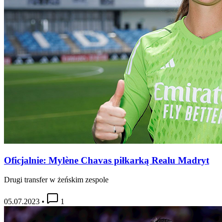
Oficjalnie: Mylène Chavas piłkarką Realu Madryt
Drugi transfer w żeńskim zespole
05.07.2023
•
1