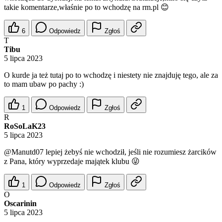
takie komentarze,właśnie po to wchodzę na rm.pl 😊
6
Odpowiedz
Zgłoś
T
Tibu
5 lipca 2023
O kurde ja też tutaj po to wchodzę i niestety nie znajduję tego, ale za
to mam ubaw po pachy :)
1
Odpowiedz
Zgłoś
R
RoSoLaK23
5 lipca 2023
@Manutd07
lepiej żebyś nie wchodził, jeśli nie rozumiesz żarcików
z Pana, który wyprzedaje majątek klubu 😜
1
Odpowiedz
Zgłoś
O
Oscarinin
5 lipca 2023