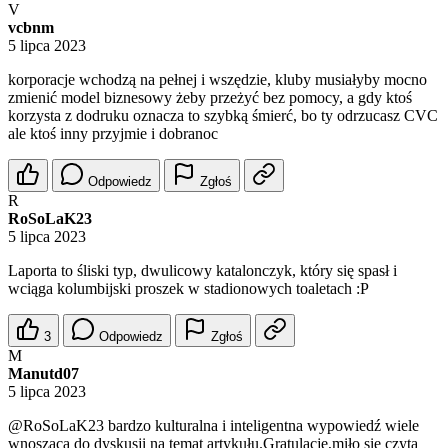
V
vcbnm
5 lipca 2023
korporacje wchodzą na pełnej i wszędzie, kluby musiałyby mocno
zmienić model biznesowy żeby przeżyć bez pomocy, a gdy ktoś
korzysta z dodruku oznacza to szybką śmierć, bo ty odrzucasz CVC
ale ktoś inny przyjmie i dobranoc
Odpowiedz
Zgłoś
R
RoSoLaK23
5 lipca 2023
Laporta to śliski typ, dwulicowy katalonczyk, który się spasł i
wciąga kolumbijski proszek w stadionowych toaletach :P
3
Odpowiedz
Zgłoś
M
Manutd07
5 lipca 2023
@RoSoLaK23
bardzo kulturalna i inteligentna wypowiedź wiele
wnosząca do dyskusji na temat artykułu.Gratulacje,miło się czyta