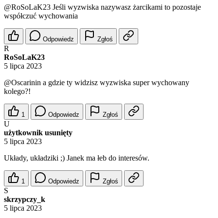
@RoSoLaK23
Jeśli wyzwiska nazywasz żarcikami to pozostaje
współczuć wychowania
Odpowiedz
Zgłoś
R
RoSoLaK23
5 lipca 2023
@Oscarinin
a gdzie ty widzisz wyzwiska super wychowany
kolego?!
1
Odpowiedz
Zgłoś
U
użytkownik usunięty
5 lipca 2023
Układy, układziki ;) Janek ma łeb do interesów.
1
Odpowiedz
Zgłoś
S
skrzypczy_k
5 lipca 2023