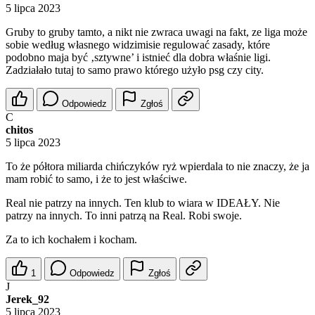
5 lipca 2023
Gruby to gruby tamto, a nikt nie zwraca uwagi na fakt, ze liga może
sobie według własnego widzimisie regulować zasady, które
podobno maja być ‚sztywne’ i istnieć dla dobra właśnie ligi.
Zadziałało tutaj to samo prawo którego użyło psg czy city.
Odpowiedz
Zgłoś
C
chitos
5 lipca 2023
To że półtora miliarda chińczyków ryż wpierdala to nie znaczy, że ja
mam robić to samo, i że to jest właściwe.
Real nie patrzy na innych. Ten klub to wiara w IDEAŁY. Nie
patrzy na innych. To inni patrzą na Real. Robi swoje.
Za to ich kochałem i kocham.
1
Odpowiedz
Zgłoś
J
Jerek_92
5 lipca 2023