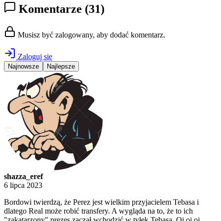
Komentarze
(31)
Musisz być zalogowany, aby dodać komentarz.
Zaloguj się
Najnowsze
Najlepsze
shazza_eref
6 lipca 2023
Bordowi twierdzą, że Perez jest wielkim przyjacielem Tebasa i
dlatego Real może robić transfery. A wygląda na to, że to ich
"zakatarzony" prezes zaczął wchodzić w tyłek Tebasa. Oj oj oj...