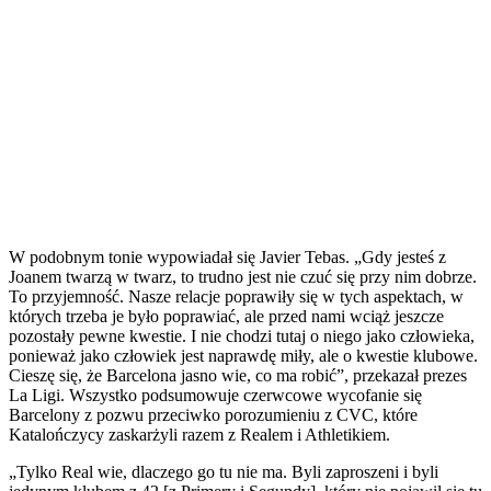
W podobnym tonie wypowiadał się Javier Tebas. „Gdy jesteś z
Joanem twarzą w twarz, to trudno jest nie czuć się przy nim dobrze.
To przyjemność. Nasze relacje poprawiły się w tych aspektach, w
których trzeba je było poprawiać, ale przed nami wciąż jeszcze
pozostały pewne kwestie. I nie chodzi tutaj o niego jako człowieka,
ponieważ jako człowiek jest naprawdę miły, ale o kwestie klubowe.
Cieszę się, że Barcelona jasno wie, co ma robić”, przekazał prezes
La Ligi. Wszystko podsumowuje czerwcowe wycofanie się
Barcelony z pozwu przeciwko porozumieniu z CVC, które
Katalończycy zaskarżyli razem z Realem i Athletikiem.
„Tylko Real wie, dlaczego go tu nie ma. Byli zaproszeni i byli