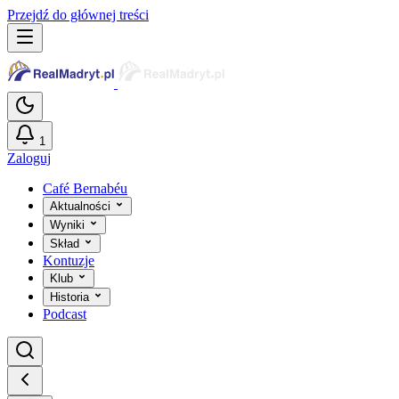
Przejdź do głównej treści
1
Zaloguj
Café Bernabéu
Aktualności
Wyniki
Skład
Kontuzje
Klub
Historia
Podcast