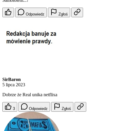
Samolotem...?
Odpowiedz
Zgłoś
SirBaron
5 lipca 2023
Dobrze że Real unika netflixa
3
Odpowiedz
Zgłoś