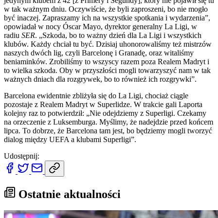
jedynym klubem z 42 [z Primery i Segundy], który nie pojawił się tu
w tak ważnym dniu. Oczywiście, że byli zaproszeni, bo nie mogło
być inaczej. Zapraszamy ich na wszystkie spotkania i wydarzenia”,
opowiadał w nocy Óscar Mayo, dyrektor generalny La Ligi, w
radiu
SER
. „Szkoda, bo to ważny dzień dla La Ligi i wszystkich
klubów. Każdy chciał tu być. Dzisiaj uhonorowaliśmy też mistrzów
naszych dwóch lig, czyli Barcelonę i Granadę, oraz witaliśmy
beniaminków. Zrobiliśmy to wszyscy razem poza Realem Madryt i
to wielka szkoda. Oby w przyszłości mogli towarzyszyć nam w tak
ważnych dniach dla rozgrywek, bo to również ich rozgrywki”.
Barcelona ewidentnie zbliżyła się do La Ligi, chociaż ciągle
pozostaje z Realem Madryt w Superlidze. W trakcie gali Laporta
kolejny raz to potwierdził: „Nie odejdziemy z Superligi. Czekamy
na orzeczenie z Luksemburga. Myślimy, że nadejdzie przed końcem
lipca. To dobrze, że Barcelona tam jest, bo będziemy mogli tworzyć
dialog między UEFA a klubami Superligi”.
Udostępnij:
Ostatnie aktualności