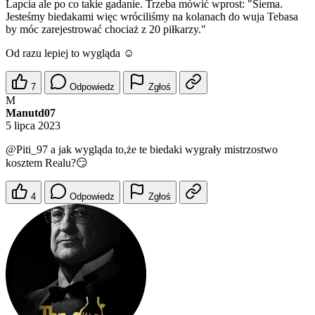
Lapcia ale po co takie gadanie. Trzeba mówić wprost: "Siema.
Jesteśmy biedakami więc wróciliśmy na kolanach do wuja Tebasa
by móc zarejestrować chociaż z 20 piłkarzy."
Od razu lepiej to wygląda ☺️
7
Odpowiedz
Zgłoś
M
Manutd07
5 lipca 2023
@Piti_97
a jak wygląda to,że te biedaki wygrały mistrzostwo
kosztem Realu?😏
4
Odpowiedz
Zgłoś