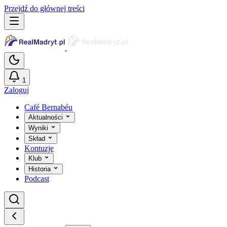
Przejdź do głównej treści
1
Zaloguj
Café Bernabéu
Aktualności
Wyniki
Skład
Kontuzje
Klub
Historia
Podcast