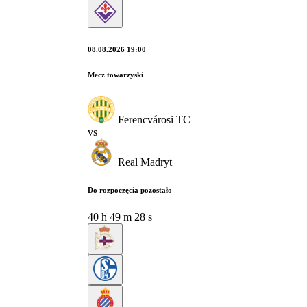
08.08.2026 19:00
Mecz towarzyski
Ferencvárosi TC
vs
Real Madryt
Do rozpoczęcia pozostało
40
h
49
m
27
s