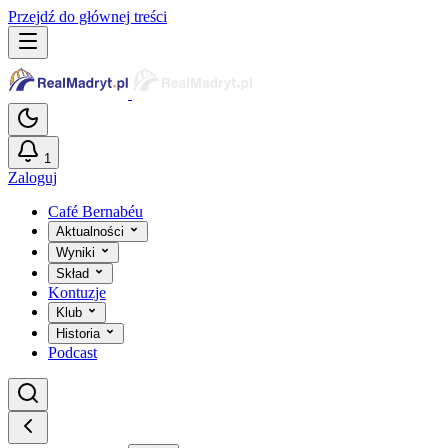
Przejdź do głównej treści
1
Zaloguj
Café Bernabéu
Aktualności
Wyniki
Skład
Kontuzje
Klub
Historia
Podcast