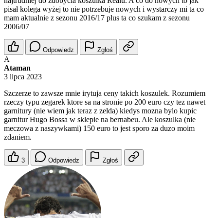
najtrudniej do zdobycia koszulka Realu. A co do nowych to jak
pisał kolega wyżej to nie potrzebuje nowych i wystarczy mi ta co
mam aktualnie z sezonu 2016/17 plus ta co szukam z sezonu
2006/07
Odpowiedz
Zgłoś
A
Ataman
3 lipca 2023
Szczerze to zawsze mnie irytuja ceny takich koszulek. Rozumiem
rzeczy typu zegarek ktore sa na stronie po 200 euro czy tez nawet
garnitury (nie wiem jak teraz z zelda) kiedys mozna bylo kupic
garnitur Hugo Bossa w sklepie na bernabeu. Ale koszulka (nie
meczowa z naszywkami) 150 euro to jest sporo za duzo moim
zdaniem.
3
Odpowiedz
Zgłoś