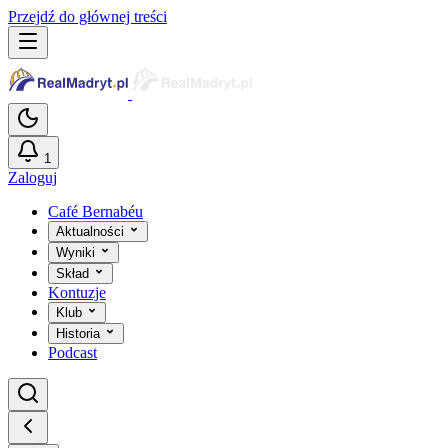
Przejdź do głównej treści
1
Zaloguj
Café Bernabéu
Aktualności
Wyniki
Skład
Kontuzje
Klub
Historia
Podcast