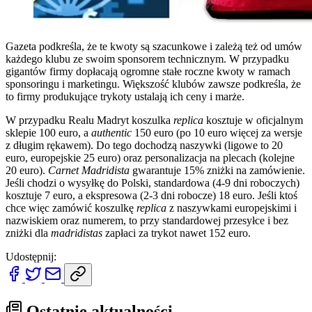
Gazeta podkreśla, że te kwoty są szacunkowe i zależą też od umów
każdego klubu ze swoim sponsorem technicznym. W przypadku
gigantów firmy dopłacają ogromne stałe roczne kwoty w ramach
sponsoringu i marketingu. Większość klubów zawsze podkreśla, że
to firmy produkujące trykoty ustalają ich ceny i marże.
W przypadku Realu Madryt koszulka
replica
kosztuje w oficjalnym
sklepie 100 euro, a
authentic
150 euro (po 10 euro więcej za wersje
z długim rękawem). Do tego dochodzą naszywki (ligowe to 20
euro, europejskie 25 euro) oraz personalizacja na plecach (kolejne
20 euro).
Carnet Madridista
gwarantuje 15% zniżki na zamówienie.
Jeśli chodzi o wysyłkę do Polski, standardowa (4-9 dni roboczych)
kosztuje 7 euro, a ekspresowa (2-3 dni robocze) 18 euro. Jeśli ktoś
chce więc zamówić koszulkę
replica
z naszywkami europejskimi i
nazwiskiem oraz numerem, to przy standardowej przesyłce i bez
zniżki dla
madridistas
zapłaci za trykot nawet 152 euro.
Udostępnij:
Ostatnie aktualności