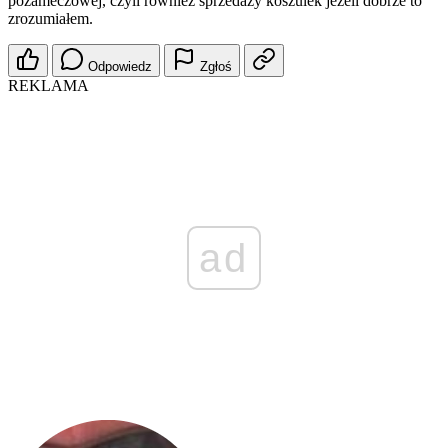
pozameczowej, czyli również sprzedaży koszulek jeżeli dobrze to
zrozumiałem.
Odpowiedz
Zgłoś
REKLAMA
ad