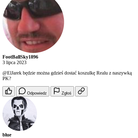
FootBallSky1896
3 lipca 2023
@ElJarek
będzie można gdzieś dostać koszulkę Realu z naszywką
PK?
Odpowiedz
Zgłoś
blue