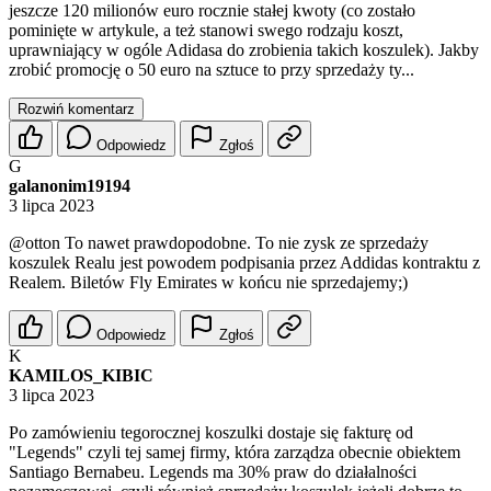
jeszcze 120 milionów euro rocznie stałej kwoty (co zostało
pominięte w artykule, a też stanowi swego rodzaju koszt,
uprawniający w ogóle Adidasa do zrobienia takich koszulek). Jakby
zrobić promocję o 50 euro na sztuce to przy sprzedaży ty...
Rozwiń komentarz
Odpowiedz
Zgłoś
G
galanonim19194
3 lipca 2023
@otton
To nawet prawdopodobne. To nie zysk ze sprzedaży
koszulek Realu jest powodem podpisania przez Addidas kontraktu z
Realem. Biletów Fly Emirates w końcu nie sprzedajemy;)
Odpowiedz
Zgłoś
K
KAMILOS_KIBIC
3 lipca 2023
Po zamówieniu tegorocznej koszulki dostaje się fakturę od
"Legends" czyli tej samej firmy, która zarządza obecnie obiektem
Santiago Bernabeu. Legends ma 30% praw do działalności