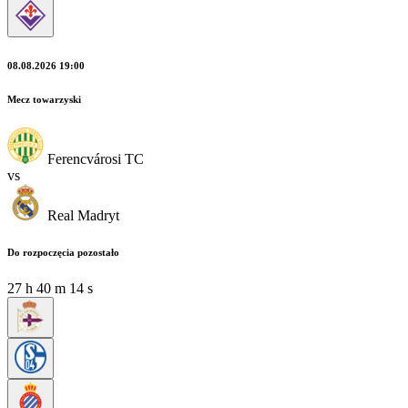
08.08.2026 19:00
Mecz towarzyski
Ferencvárosi TC
vs
Real Madryt
Do rozpoczęcia pozostało
27
h
40
m
13
s