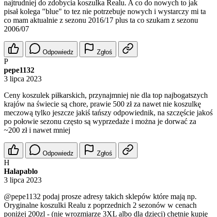
najtrudniej do zdobycia koszulka Realu. A co do nowych to jak
pisał kolega "blue" to tez nie potrzebuje nowych i wystarczy mi ta
co mam aktualnie z sezonu 2016/17 plus ta co szukam z sezonu
2006/07
Odpowiedz
Zgłoś
P
pepe1132
3 lipca 2023
Ceny koszulek piłkarskich, przynajmniej nie dla top najbogatszych
krajów na świecie są chore, prawie 500 zł za nawet nie koszulkę
meczową tylko jeszcze jakiś tańszy odpowiednik, na szczęście jakoś
po połowie sezonu często są wyprzedaże i można je dorwać za
~200 zł i nawet mniej
Odpowiedz
Zgłoś
H
Halapablo
3 lipca 2023
@pepe1132
podaj prosze adresy takich sklepów które mają np.
Oryginalne koszulki Realu z poprzednich 2 sezonów w cenach
poniżej 200zl - (nie wrozmiarze 3XL albo dla dzieci) chętnie kupię