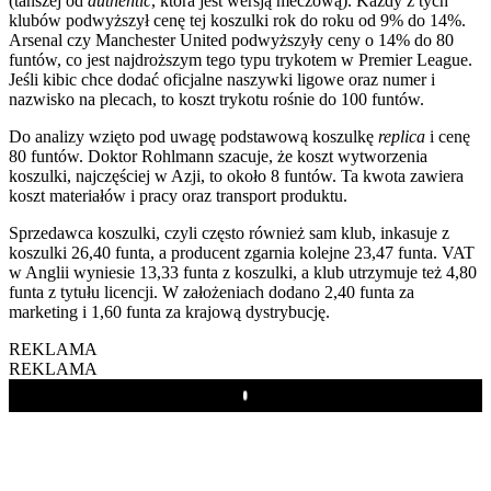
(tańszej od
authentic
, która jest wersją meczową). Każdy z tych
klubów podwyższył cenę tej koszulki rok do roku od 9% do 14%.
Arsenal czy Manchester United podwyższyły ceny o 14% do 80
funtów, co jest najdroższym tego typu trykotem w Premier League.
Jeśli kibic chce dodać oficjalne naszywki ligowe oraz numer i
nazwisko na plecach, to koszt trykotu rośnie do 100 funtów.
Do analizy wzięto pod uwagę podstawową koszulkę
replica
i cenę
80 funtów. Doktor Rohlmann szacuje, że koszt wytworzenia
koszulki, najczęściej w Azji, to około 8 funtów. Ta kwota zawiera
koszt materiałów i pracy oraz transport produktu.
Sprzedawca koszulki, czyli często również sam klub, inkasuje z
koszulki 26,40 funta, a producent zgarnia kolejne 23,47 funta. VAT
w Anglii wyniesie 13,33 funta z koszulki, a klub utrzymuje też 4,80
funta z tytułu licencji. W założeniach dodano 2,40 funta za
marketing i 1,60 funta za krajową dystrybucję.
REKLAMA
REKLAMA
Play