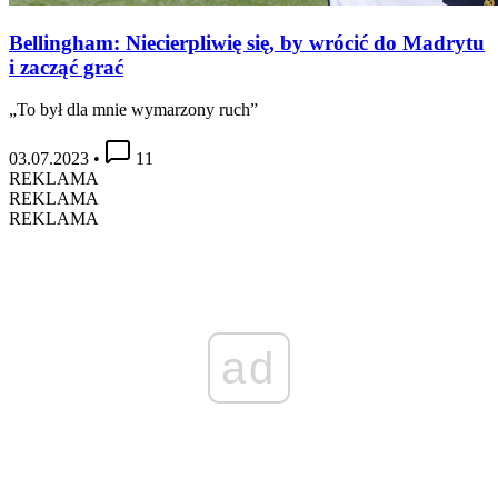
Bellingham: Niecierpliwię się, by wrócić do Madrytu
i zacząć grać
„To był dla mnie wymarzony ruch”
03.07.2023
•
11
REKLAMA
REKLAMA
REKLAMA
ad