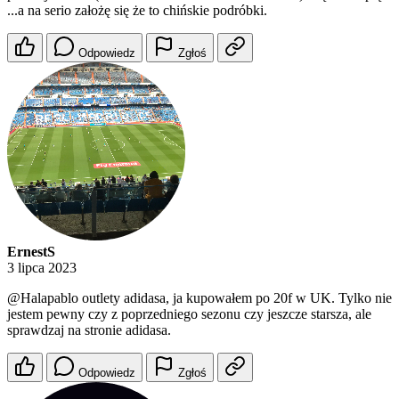
...a na serio założę się że to chińskie podróbki.
Odpowiedz
Zgłoś
ErnestS
3 lipca 2023
@Halapablo
outlety adidasa, ja kupowałem po 20f w UK. Tylko nie
jestem pewny czy z poprzedniego sezonu czy jeszcze starsza, ale
sprawdzaj na stronie adidasa.
Odpowiedz
Zgłoś