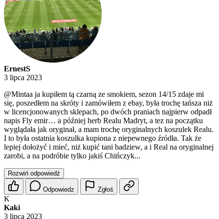
ErnestS
3 lipca 2023
@Mintaa
ja kupiłem tą czarną ze smokiem, sezon 14/15 zdaje mi
się, poszedłem na skróty i zamówiłem z ebay, była trochę tańsza niż
w licencjonowanych sklepach, po dwóch praniach najpierw odpadł
napis Fly emir… a później herb Realu Madryt, a tez na początku
wyglądała jak oryginał, a mam trochę oryginalnych koszulek Realu.
I to była ostatnia koszulka kupiona z niepewnego źródła. Tak że
lepiej dołożyć i mieć, niż kupić tani badziew, a i Real na oryginalnej
zarobi, a na podróbie tylko jakiś Chińczyk...
Rozwiń odpowiedź
Odpowiedz
Zgłoś
K
Kaki
3 lipca 2023