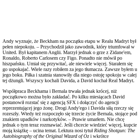
Andy wyznaje, że Beckham na początku etapu w Realu Madryt był
pełen niepokoju. – Przychodził jako zawodnik, który triumfował w
United. Był kapitanem Anglii. Marzył jednak o grze z Zidane'em,
Ronaldo, Roberto Carlosem czy Figo. Ponadto nie mówił po
hiszpańsku. Umiał się przywitać, ale niewiele więcej. Starałem się
go uspokajać. Wiele razy robiłem za jego tłumacza. Zawsze byłem u
jego boku. Piłka i szatnia stanowiły dla niego ostoję spokoju w całej
tej dżungli. Wszyscy kochali Davida, a David kochał Real Madryt.
Współpraca Beckhama i Bernala trwała jednak krócej, niż
początkowo można było zakładać. Po kilku miesiącach David
postanowił rozstać się z agencją SFX i dołączyć do agencji
reprezentującej jego żonę. Drogi Andy'ego i Davida siłą rzeczy się
rozeszły. Wtedy też rozpoczęło się trzecie życie Bernala, stojące pod
znakiem upadków i narkotyków. – Prawie umarłem. Nie chcę
jednak o tym teraz rozmawiać. Jeśli chcecie wiedzieć więcej, kupcie
moją książkę – ucina temat. Lektura nosi tytuł
Riding Shotgun: The
Autobiography of the Original Wizard of Oz
i wkrótce