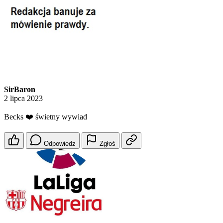
SirBaron
2 lipca 2023
Becks ❤️ świetny wywiad
Odpowiedz
Zgłoś