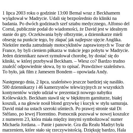
1 lipca 2003 roku o godzinie 13:00 Bernal wraz z Beckhamem
wylądował w Madrycie. Udali się bezpośrednio do kliniki na
badania. Po dwóch godzinach szef sztabu medycznego, Alfonso del
Corral, publicznie podał do wiadomości, że David jest w idealnym
stanie do gry. Oczekiwania były olbrzymie, a dziennikarze mieli
obsesję na punkcie tego, by złapać jak najlepsze ujęcie Anglika.
Niektóre media zatrudniały motocyklistów zaprawionych w Tour de
France, by byli cieniem piłkarza w trakcie jego pobytu w Madrycie.
Jeden dziennikarz nawet symulował chorobę, by dostać się do
kliniki, w której przebywał Beckham. – Wiesz co? Bardzo trudno
znaleźć odpowiednie słowa, by to opisać. Prawdziwe szaleństwo.
To było, jak film z Jamesem Bondem – opowiada Andy.
Następnego dnia, 2 lipca, szaleństwo jeszcze bardziej się nasiliło.
500 dziennikarzy i 46 kamerzystów telewizyjnych ze wszystkich
kontynentów wzięło udział w prezentacji nowego nabytku
Królewskich. Beckham stawił się w błękitnym garniturze, białej
koszuli, a na głowie nosił blond grzywkę i kucyk w stylu samuraja.
David miał na ustach szeroki uśmiech. Po prawej stronie stał Di
Stéfano, po lewej Florentino. Pomocnik pozował w nowej koszulce
z numerem 23, która miała między innymi symbolizować numer
Michaela Jordana. – Panie i panowie. Gra dla Realu Madryt była
marzeniem, które stało się rzeczywistością. Dziękuję bardzo, Hala