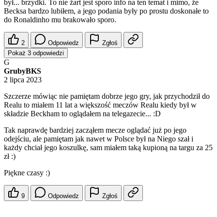
był... brzydki. To nie żart jest sporo info na ten temat i mimo, że
Becksa bardzo lubiłem, a jego podania były po prostu doskonałe to
do Ronaldinho mu brakowało sporo.
2
Odpowiedz
Zgłoś
Pokaż 3 odpowiedzi
G
GrubyBKS
2 lipca 2023
Szczerze mówiąc nie pamiętam dobrze jego gry, jak przychodził do
Realu to miałem 11 lat a większość meczów Realu kiedy był w
składzie Beckham to oglądałem na telegazecie... :D
Tak naprawdę bardziej zacząłem mecze oglądać już po jego
odejściu, ale pamiętam jak nawet w Polsce był na Niego szał i
każdy chciał jego koszulkę, sam miałem taką kupioną na targu za 25
zł :)
Piękne czasy :)
9
Odpowiedz
Zgłoś