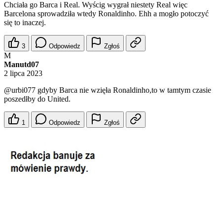
Chciała go Barca i Real. Wyścig wygrał niestety Real więc
Barcelona sprowadziła wtedy Ronaldinho. Ehh a mogło potoczyć
się to inaczej.
3
Odpowiedz
Zgłoś
M
Manutd07
2 lipca 2023
@urbi077
gdyby Barca nie wzięła Ronaldinho,to w tamtym czasie
poszedłby do United.
1
Odpowiedz
Zgłoś