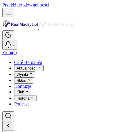
Przejdź do głównej treści
1
Zaloguj
Café Bernabéu
Aktualności
Wyniki
Skład
Kontuzje
Klub
Historia
Podcast