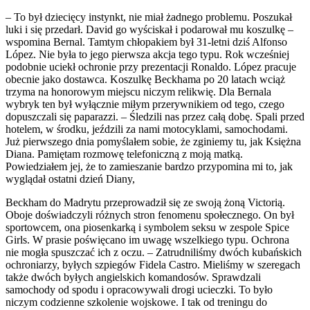
– To był dziecięcy instynkt, nie miał żadnego problemu. Poszukał
luki i się przedarł. David go wyściskał i podarował mu koszulkę –
wspomina Bernal. Tamtym chłopakiem był 31-letni dziś Alfonso
López. Nie była to jego pierwsza akcja tego typu. Rok wcześniej
podobnie uciekł ochronie przy prezentacji Ronaldo. López pracuje
obecnie jako dostawca. Koszulkę Beckhama po 20 latach wciąż
trzyma na honorowym miejscu niczym relikwię. Dla Bernala
wybryk ten był wyłącznie miłym przerywnikiem od tego, czego
dopuszczali się paparazzi. – Śledzili nas przez całą dobę. Spali przed
hotelem, w środku, jeździli za nami motocyklami, samochodami.
Już pierwszego dnia pomyślałem sobie, że zginiemy tu, jak Księżna
Diana. Pamiętam rozmowę telefoniczną z moją matką.
Powiedziałem jej, że to zamieszanie bardzo przypomina mi to, jak
wyglądał ostatni dzień Diany,
Beckham do Madrytu przeprowadził się ze swoją żoną Victorią.
Oboje doświadczyli różnych stron fenomenu społecznego. On był
sportowcem, ona piosenkarką i symbolem seksu w zespole Spice
Girls. W prasie poświęcano im uwagę wszelkiego typu. Ochrona
nie mogła spuszczać ich z oczu. – Zatrudniliśmy dwóch kubańskich
ochroniarzy, byłych szpiegów Fidela Castro. Mieliśmy w szeregach
także dwóch byłych angielskich komandosów. Sprawdzali
samochody od spodu i opracowywali drogi ucieczki. To było
niczym codzienne szkolenie wojskowe. I tak od treningu do