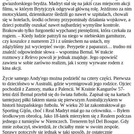
gwiazdorskiego brydża. Madryt stał się na jakiś czas miejscem akcji
filmu, w którym Brytyjczyk odgrywał główną rolę. Jeżdżono za nim
motocyklami, dziennikarze śledzili go nawet w szpitalach, chowali
się w hotelach, środki ochrony przypominały działania wojskowe, a
dzieci potrafiły oszukać nawet najbardziej wymyślne kontrole.
Brakowało tylko furgonetki wypchanej pieniędzmi, która czekała za
rogiem. – Kiedy ludzie patrzyli na niego w niebieskim garniturze,
czy koszulce z numerem 23 i z uśmiechem na ustach, my
zdążyliśmy już wycierpieć swoje. Perypetie z paparazzi… trudno mi
znaleźć odpowiednie słowa – wspomina Bernal. W trakcie
rozmowy z
Relevo
powoli je jednak znajduje. Jego opowieść
zawiera w sobie zarówno realizm, jak i sceny wyrwane rodem z
kina akcji.
Życie samego Andy'ego można podzielić na cztery części. Pierwsza
to dzieciństwo w Australii, gdzie wyemigrowali jego rodzice. Ojciec
pochodził z Zamory, matka z Palencii. W Krainie Kangurów 57-
letni dziś Bernal przebił się do świata futbolu. Zapisał się na kartach
tamtejszej piłki faktem stania się pierwszym Australijczykiem w
historii hiszpańskiego futbolu. W wieku 20 lat zakontraktował go
Sporting Gijón, choć i Real Madryt miał go na celowniku. – Byłem
środkowym obrońcą. Jako 18-latek mierzyłem się z Realem podczas
jednego z turniejów w Niemczech. Trenerem był Del Bosque. Gdy
mnie zobaczył, stwierdził, że chciałby mnie w swoim zespole.
Sprawy potoczyły się jednak w taki sposób, że ostatecznie