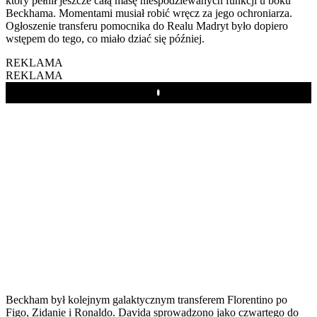
który pełnił jeszcze całą masę niespodziewanych funkcji u boku
Beckhama. Momentami musiał robić wręcz za jego ochroniarza.
Ogłoszenie transferu pomocnika do Realu Madryt było dopiero
wstępem do tego, co miało dziać się później.
REKLAMA
REKLAMA
Play
Beckham był kolejnym galaktycznym transferem Florentino po
Figo, Zidanie i Ronaldo. Davida sprowadzono jako czwartego do