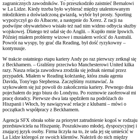
zagranicznych zawodników. To przeszkodziło zaistnieć Bernalowi
w La Lidze. Kiedy trzeba było wybierać między utalentowanym
młodzikiem a doświadczoną gwiazdą, wybór był prosty. Sporting
wypożyczył go do Albacete, a następnie do Xerez. Z racji na
podwójne obywatelstwo wisiało też nad nim widmo odbycia służby
wojskowej. Dlatego też udał się do Anglii. – Kupiło mnie Ipswich.
Później miałem problemy wizowe i musiałem wrócić do Australii.
Powrót na wyspy, by grać dla Reading, był dość ryzykowny –
kontynuuje.
W trakcie ostatniego etapu kariery Andy po raz pierwszy zetknął się
z Beckhamem. – Graliśmy przeciwko Manchesterowi United kilka
razy. Nasza relacja zawodowa zrodziła się jednak niemal przez
przypadek. Miałem w Reading koleżankę, która znała agenta
Davida, Tony'ego Stephensa. Zaczęliśmy rozmawiać. Ja
szykowałem się już powoli do zakończenia kariery. Pewnego dnia
pojechałem do jego biura do Londynu. Po rozmowie zaoferował mi
pracę doradcy. Pierwsze dwa lata spędziłem na podróżach do
Hiszpanii i Włoch, by nawiązywać relacje z klubami – mówi o
początkach współpracy z Beckhamem.
Agencja SFX obrała sobie za priorytet zatrudnienie kogoś w rodzaju
przedstawiciela na Hiszpanię. Poszukiwano młodej, dyspozycyjnej i
znającej język osoby. Firma liczyła na to, że uda jej się umieścić w
La Lidze któregoś ze swoich klientów. Należeli do nich między