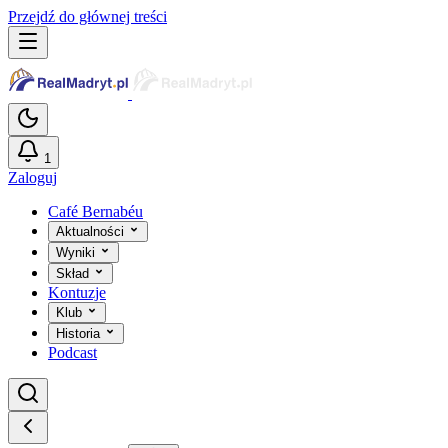
Przejdź do głównej treści
1
Zaloguj
Café Bernabéu
Aktualności
Wyniki
Skład
Kontuzje
Klub
Historia
Podcast