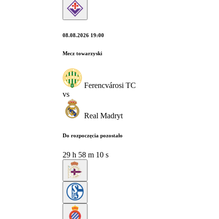
08.08.2026 19:00
Mecz towarzyski
Ferencvárosi TC
vs
Real Madryt
Do rozpoczęcia pozostało
29
h
58
m
09
s