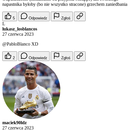
napastnika byłoby (bo nie wszystko stracone) grzechem zaniedbania
5
Odpowiedz
Zgłoś
L
lukasz_losblancos
27 czerwca 2023
@PabloBlanco
XD
2
Odpowiedz
Zgłoś
maciek90ldz
27 czerwca 2023