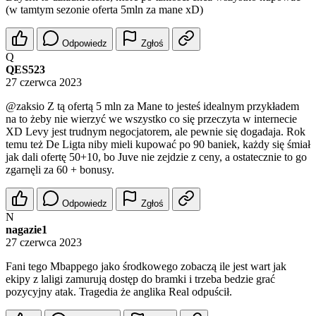
(w tamtym sezonie oferta 5mln za mane xD)
Odpowiedz
Zgłoś
Q
QES523
27 czerwca 2023
@zaksio
Z tą ofertą 5 mln za Mane to jesteś idealnym przykładem
na to żeby nie wierzyć we wszystko co się przeczyta w internecie
XD Levy jest trudnym negocjatorem, ale pewnie się dogadaja. Rok
temu też De Ligta niby mieli kupować po 90 baniek, każdy się śmiał
jak dali ofertę 50+10, bo Juve nie zejdzie z ceny, a ostatecznie to go
zgarnęli za 60 + bonusy.
Odpowiedz
Zgłoś
N
nagazie1
27 czerwca 2023
Fani tego Mbappego jako środkowego zobaczą ile jest wart jak
ekipy z laligi zamurują dostęp do bramki i trzeba bedzie grać
pozycyjny atak. Tragedia że anglika Real odpuścił.