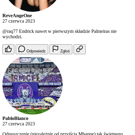
ReveAngeOne
27 czerwca 2023
@raq77
Endrick nawet w pierwszym składzie Palmeiras nie
wychodzi.
Odpowiedz
Zgłoś
PabloBlanco
27 czerwca 2023
Odpuszczenie (niezależnie od przyjścia Mbappe) tak świetnego