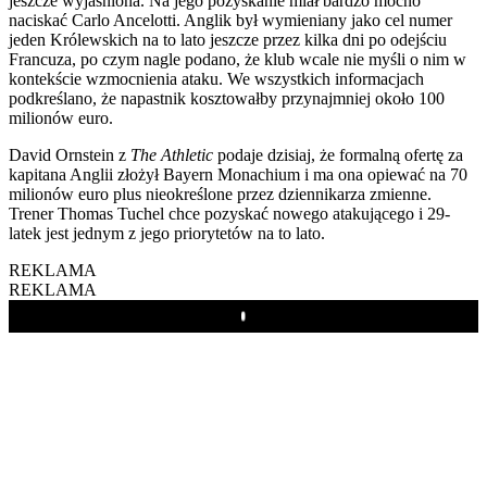
jeszcze wyjaśniona. Na jego pozyskanie miał bardzo mocno
naciskać Carlo Ancelotti. Anglik był wymieniany jako cel numer
jeden Królewskich na to lato jeszcze przez kilka dni po odejściu
Francuza, po czym nagle podano, że klub wcale nie myśli o nim w
kontekście wzmocnienia ataku. We wszystkich informacjach
podkreślano, że napastnik kosztowałby przynajmniej około 100
milionów euro.
David Ornstein z
The Athletic
podaje dzisiaj, że formalną ofertę za
kapitana Anglii złożył Bayern Monachium i ma ona opiewać na 70
milionów euro plus nieokreślone przez dziennikarza zmienne.
Trener Thomas Tuchel chce pozyskać nowego atakującego i 29-
latek jest jednym z jego priorytetów na to lato.
REKLAMA
REKLAMA
Play