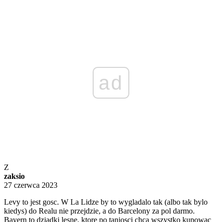
ad
Z
zaksio
27 czerwca 2023
Levy to jest gosc. W La Lidze by to wygladalo tak (albo tak bylo
kiedys) do Realu nie przejdzie, a do Barcelony za pol darmo.
Bayern to dziadki lesne, ktore po taniosci chca wszystko kupowac