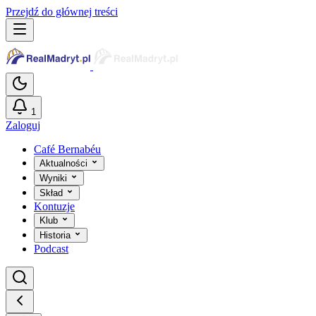
Przejdź do głównej treści
1
Zaloguj
Café Bernabéu
Aktualności
Wyniki
Skład
Kontuzje
Klub
Historia
Podcast