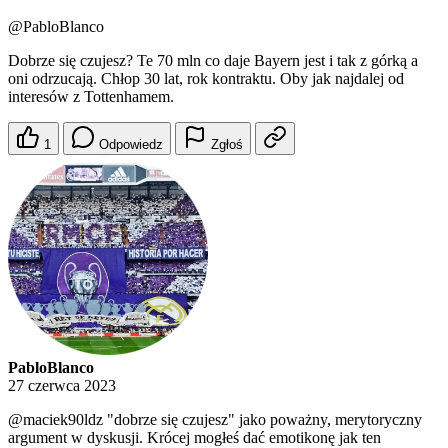
@PabloBlanco
Dobrze się czujesz? Te 70 mln co daje Bayern jest i tak z górką a
oni odrzucają. Chłop 30 lat, rok kontraktu. Oby jak najdalej od
interesów z Tottenhamem.
1
Odpowiedz
Zgłoś
PabloBlanco
27 czerwca 2023
@maciek90ldz
"dobrze się czujesz" jako poważny, merytoryczny
argument w dyskusji. Krócej mogłeś dać emotikonę jak ten