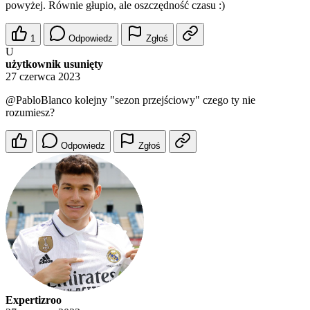
powyżej. Równie głupio, ale oszczędność czasu :)
1
Odpowiedz
Zgłoś
U
użytkownik usunięty
27 czerwca 2023
@PabloBlanco
kolejny "sezon przejściowy" czego ty nie
rozumiesz?
Odpowiedz
Zgłoś
Expertizroo