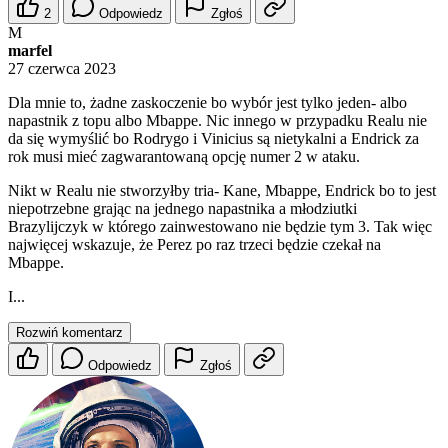
2
Odpowiedz
Zgłoś
M
marfel
27 czerwca 2023
Dla mnie to, żadne zaskoczenie bo wybór jest tylko jeden- albo
napastnik z topu albo Mbappe. Nic innego w przypadku Realu nie
da się wymyślić bo Rodrygo i Vinicius są nietykalni a Endrick za
rok musi mieć zagwarantowaną opcję numer 2 w ataku.
Nikt w Realu nie stworzyłby tria- Kane, Mbappe, Endrick bo to jest
niepotrzebne grając na jednego napastnika a młodziutki
Brazylijczyk w którego zainwestowano nie będzie tym 3. Tak więc
najwięcej wskazuje, że Perez po raz trzeci będzie czekał na
Mbappe.
I...
Rozwiń komentarz
Odpowiedz
Zgłoś