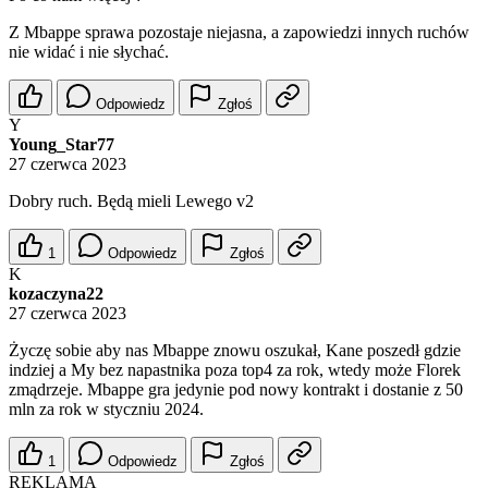
Z Mbappe sprawa pozostaje niejasna, a zapowiedzi innych ruchów
nie widać i nie słychać.
Odpowiedz
Zgłoś
Y
Young_Star77
27 czerwca 2023
Dobry ruch. Będą mieli Lewego v2
1
Odpowiedz
Zgłoś
K
kozaczyna22
27 czerwca 2023
Życzę sobie aby nas Mbappe znowu oszukał, Kane poszedł gdzie
indziej a My bez napastnika poza top4 za rok, wtedy może Florek
zmądrzeje. Mbappe gra jedynie pod nowy kontrakt i dostanie z 50
mln za rok w styczniu 2024.
1
Odpowiedz
Zgłoś
REKLAMA