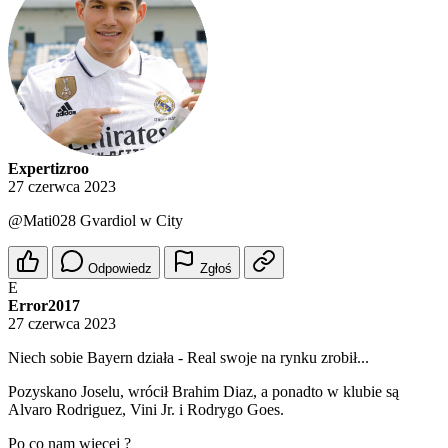
Expertizroo
27 czerwca 2023
@Mati028
Gvardiol w City
Odpowiedz
Zgłoś
E
Error2017
27 czerwca 2023
Niech sobie Bayern działa - Real swoje na rynku zrobił...
Pozyskano Joselu, wrócił Brahim Diaz, a ponadto w klubie są
Alvaro Rodriguez, Vini Jr. i Rodrygo Goes.
Po co nam więcej ?