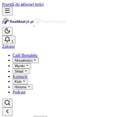
Przejdź do głównej treści
1
Zaloguj
Café Bernabéu
Aktualności
Wyniki
Skład
Kontuzje
Klub
Historia
Podcast