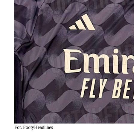
Fot. FootyHeadlines