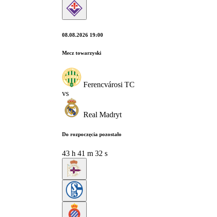
08.08.2026 19:00
Mecz towarzyski
Ferencvárosi TC
vs
Real Madryt
Do rozpoczęcia pozostało
43
h
41
m
30
s