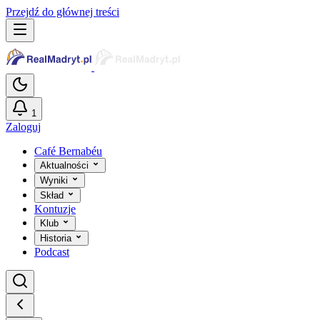
Przejdź do głównej treści
1
Zaloguj
Café Bernabéu
Aktualności
Wyniki
Skład
Kontuzje
Klub
Historia
Podcast