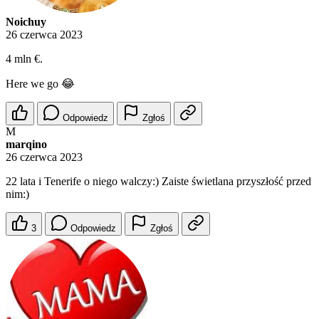
Noichuy
26 czerwca 2023
4 mln €.
Here we go 😂
Odpowiedz
Zgłoś
M
marqino
26 czerwca 2023
22 lata i Tenerife o niego walczy:) Zaiste świetlana przyszłość przed
nim:)
3
Odpowiedz
Zgłoś