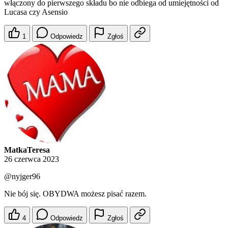
włączony do pierwszego składu bo nie odbiega od umiejętności od
Lucasa czy Asensio
1
Odpowiedz
Zgłoś
MatkaTeresa
26 czerwca 2023
@nyjger96
Nie bój się. OBYDWA możesz pisać razem.
4
Odpowiedz
Zgłoś