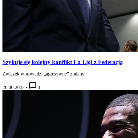
Szykuje się kolejny konflikt La Ligi z Federacją
Związek wprowadzi „agresywne” zmiany
26.06.2023
•
3