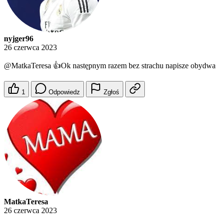
nyjger96
26 czerwca 2023
@MatkaTeresa
👍Ok następnym razem bez strachu napisze obydwa
1
Odpowiedz
Zgłoś
MatkaTeresa
26 czerwca 2023