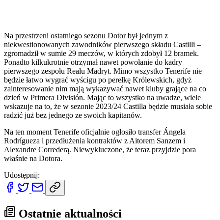
Na przestrzeni ostatniego sezonu Dotor był jednym z
niekwestionowanych zawodników pierwszego składu Castilli –
zgromadził w sumie 29 meczów, w których zdobył 12 bramek.
Ponadto kilkukrotnie otrzymał nawet powołanie do kadry
pierwszego zespołu Realu Madryt. Mimo wszystko Tenerife nie
będzie łatwo wygrać wyścigu po perełkę Królewskich, gdyż
zainteresowanie nim mają wykazywać nawet kluby grające na co
dzień w Primera División. Mając to wszystko na uwadze, wiele
wskazuje na to, że w sezonie 2023/24 Castilla będzie musiała sobie
radzić już bez jednego ze swoich kapitanów.
Na ten moment Tenerife oficjalnie ogłosiło transfer Ángela
Rodrígueza i przedłużenia kontraktów z Aitorem Sanzem i
Alexandre Correderą. Niewykluczone, że teraz przyjdzie pora
właśnie na Dotora.
Udostępnij:
Ostatnie aktualności