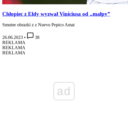
Chłopiec z Eldy wyzwał Viníciusa od „małpy”
Smutne obrazki z z Nuevo Pepico Amat
26.06.2023
•
38
REKLAMA
REKLAMA
REKLAMA
ad