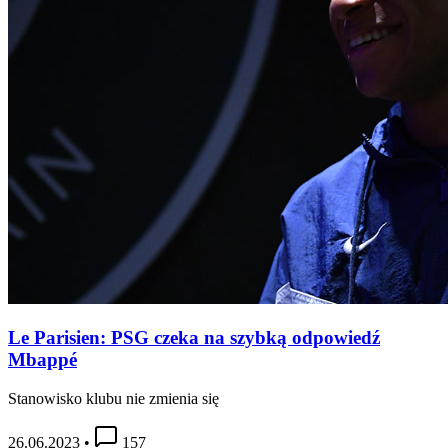
Le Parisien: PSG czeka na szybką odpowiedź
Mbappé
Stanowisko klubu nie zmienia się
26.06.2023
•
157