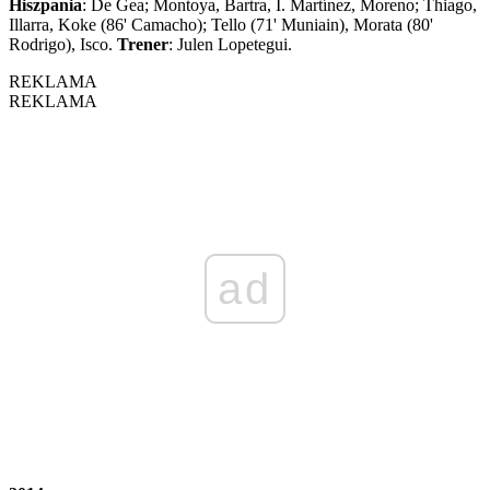
Hiszpania
: De Gea; Montoya, Bartra, I. Martínez, Moreno; Thiago,
Illarra, Koke (86' Camacho); Tello (71' Muniain), Morata (80'
Rodrigo), Isco.
Trener
: Julen Lopetegui.
REKLAMA
REKLAMA
ad