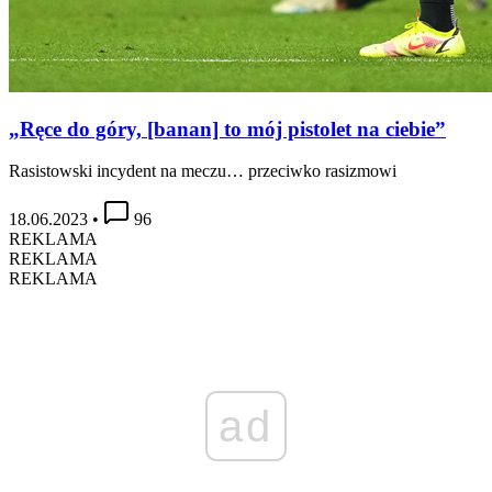
„Ręce do góry, [banan] to mój pistolet na ciebie”
Rasistowski incydent na meczu… przeciwko rasizmowi
18.06.2023
•
96
REKLAMA
REKLAMA
REKLAMA
ad