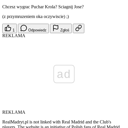
Chcesz wygrac Puchar Krola? Sciagnij Jose?
(z przymruzeniem oka oczywiscie) ;)
1
Odpowiedz
Zgłoś
REKLAMA
ad
REKLAMA
RealMadryt.pl is not linked with Real Madrid and the Club's
players. The website is an initiative of Polish fans of Real Madrid.