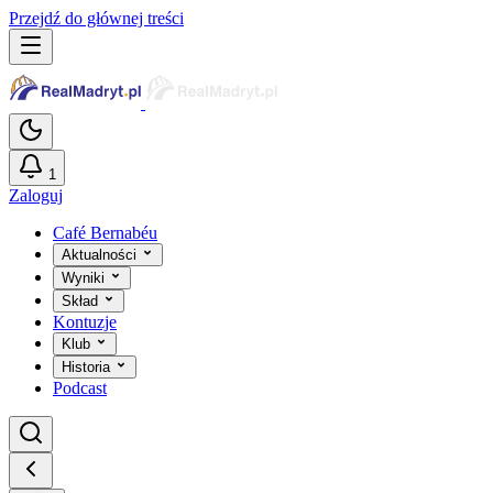
Przejdź do głównej treści
1
Zaloguj
Café Bernabéu
Aktualności
Wyniki
Skład
Kontuzje
Klub
Historia
Podcast