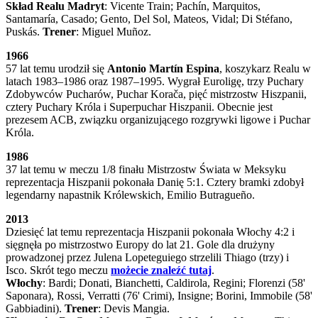
Skład Realu Madryt
: Vicente Train; Pachín, Marquitos,
Santamaría, Casado; Gento, Del Sol, Mateos, Vidal; Di Stéfano,
Puskás.
Trener
: Miguel Muñoz.
1966
57 lat temu urodził się
Antonio Martín Espina
, koszykarz Realu w
latach 1983–1986 oraz 1987–1995. Wygrał Euroligę, trzy Puchary
Zdobywców Pucharów, Puchar Korača, pięć mistrzostw Hiszpanii,
cztery Puchary Króla i Superpuchar Hiszpanii. Obecnie jest
prezesem ACB, związku organizującego rozgrywki ligowe i Puchar
Króla.
1986
37 lat temu w meczu 1/8 finału Mistrzostw Świata w Meksyku
reprezentacja Hiszpanii pokonała Danię 5:1. Cztery bramki zdobył
legendarny napastnik Królewskich, Emilio Butragueño.
2013
Dziesięć lat temu reprezentacja Hiszpanii pokonała Włochy 4:2 i
sięgnęła po mistrzostwo Europy do lat 21. Gole dla drużyny
prowadzonej przez Julena Lopeteguiego strzelili Thiago (trzy) i
Isco. Skrót tego meczu
możecie znaleźć tutaj
.
Włochy
: Bardi; Donati, Bianchetti, Caldirola, Regini; Florenzi (58'
Saponara), Rossi, Verratti (76' Crimi), Insigne; Borini, Immobile (58'
Gabbiadini).
Trener
: Devis Mangia.