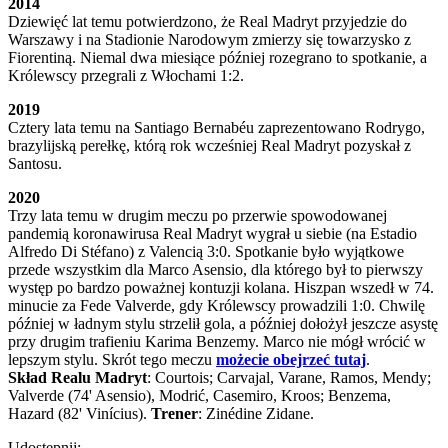
2014
Dziewięć lat temu potwierdzono, że Real Madryt przyjedzie do
Warszawy i na Stadionie Narodowym zmierzy się towarzysko z
Fiorentiną. Niemal dwa miesiące później rozegrano to spotkanie, a
Królewscy przegrali z Włochami 1:2.
2019
Cztery lata temu na Santiago Bernabéu zaprezentowano Rodrygo,
brazylijską perełkę, którą rok wcześniej Real Madryt pozyskał z
Santosu.
2020
Trzy lata temu w drugim meczu po przerwie spowodowanej
pandemią koronawirusa Real Madryt wygrał u siebie (na Estadio
Alfredo Di Stéfano) z Valencią 3:0. Spotkanie było wyjątkowe
przede wszystkim dla Marco Asensio, dla którego był to pierwszy
występ po bardzo poważnej kontuzji kolana. Hiszpan wszedł w 74.
minucie za Fede Valverde, gdy Królewscy prowadzili 1:0. Chwilę
później w ładnym stylu strzelił gola, a później dołożył jeszcze asystę
przy drugim trafieniu Karima Benzemy. Marco nie mógł wrócić w
lepszym stylu. Skrót tego meczu
możecie obejrzeć tutaj
.
Skład Realu Madryt
: Courtois; Carvajal, Varane, Ramos, Mendy;
Valverde (74' Asensio), Modrić, Casemiro, Kroos; Benzema,
Hazard (82' Vinícius).
Trener
: Zinédine Zidane.
Udostępnij: