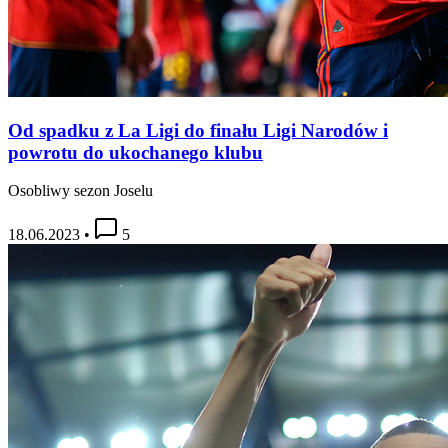
Od spadku z La Ligi do finału Ligi Narodów i
powrotu do ukochanego klubu
Osobliwy sezon Joselu
18.06.2023
•
5