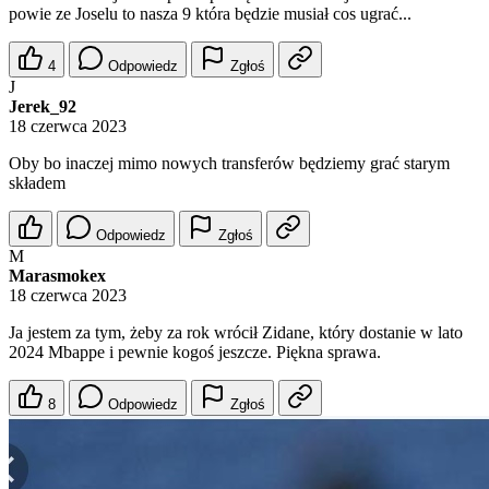
powie ze Joselu to nasza 9 która będzie musiał cos ugrać...
4
Odpowiedz
Zgłoś
J
Jerek_92
18 czerwca 2023
Oby bo inaczej mimo nowych transferów będziemy grać starym
składem
Odpowiedz
Zgłoś
M
Marasmokex
18 czerwca 2023
Ja jestem za tym, żeby za rok wrócił Zidane, który dostanie w lato
2024 Mbappe i pewnie kogoś jeszcze. Piękna sprawa.
8
Odpowiedz
Zgłoś