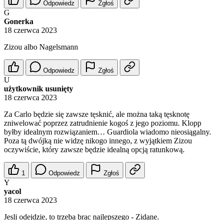
Odpowiedz
Zgłoś
G
Gonerka
18 czerwca 2023
Zizou albo Nagelsmann
Odpowiedz
Zgłoś
U
użytkownik usunięty
18 czerwca 2023
Za Carlo będzie się zawsze tęsknić, ale można taką tęsknotę
zniwelować poprzez zatrudnienie kogoś z jego poziomu. Klopp
byłby idealnym rozwiązaniem… Guardiola wiadomo nieosiągalny.
Poza tą dwójką nie widzę nikogo innego, z wyjątkiem Zizou
oczywiście, który zawsze będzie idealną opcją ratunkową.
1
Odpowiedz
Zgłoś
Y
yacol
18 czerwca 2023
Jesli odejdzie, to trzeba brac najlepszego - Zidane.