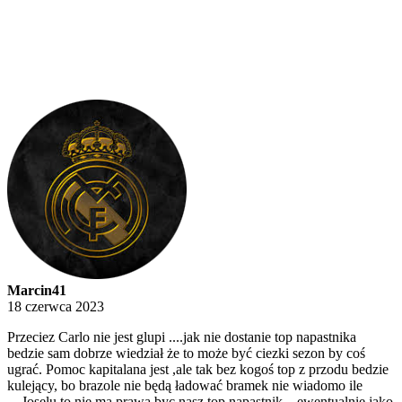
Marcin41
18 czerwca 2023
Przeciez Carlo nie jest glupi ....jak nie dostanie top napastnika
bedzie sam dobrze wiedział że to może być ciezki sezon by coś
ugrać. Pomoc kapitalana jest ,ale tak bez kogoś top z przodu bedzie
kulejący, bo brazole nie będą ładować bramek nie wiadomo ile
....Joselu to nie ma prawa byc nasz top napastnik ...ewentualnie jako