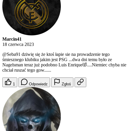
Marcin41
18 czerwca 2023
@Seba91
dziwię się że ktoś łapie sie na prowadzenie tego
śmiesznego klubiku jakim jest PSG ...dwa dni temu było ze
Nagelsman teraz już podobno Luis Enrique🤣....Niemiec chyba nie
chciał ruszać tego gow......
1
Odpowiedz
Zgłoś