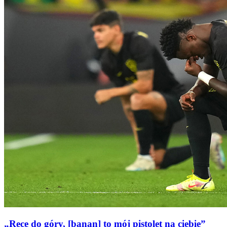
„Ręce do góry, [banan] to mój pistolet na ciebie”