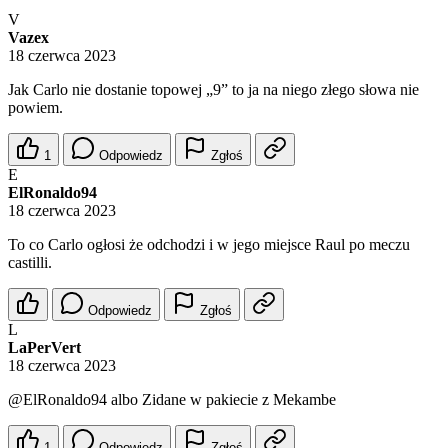
V
Vazex
18 czerwca 2023
Jak Carlo nie dostanie topowej „9” to ja na niego złego słowa nie
powiem.
1
Odpowiedz
Zgłoś
E
ElRonaldo94
18 czerwca 2023
To co Carlo ogłosi że odchodzi i w jego miejsce Raul po meczu
castilli.
Odpowiedz
Zgłoś
L
LaPerVert
18 czerwca 2023
@ElRonaldo94
albo Zidane w pakiecie z Mekambe
1
Odpowiedz
Zgłoś