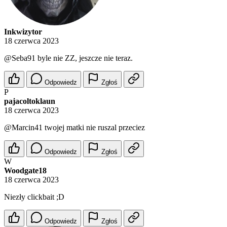
Inkwizytor
18 czerwca 2023
@Seba91
byle nie ZZ, jeszcze nie teraz.
Odpowiedz
Zgłoś
P
pajacoltoklaun
18 czerwca 2023
@Marcin41
twojej matki nie ruszal przeciez
Odpowiedz
Zgłoś
W
Woodgate18
18 czerwca 2023
Niezły clickbait ;D
Odpowiedz
Zgłoś