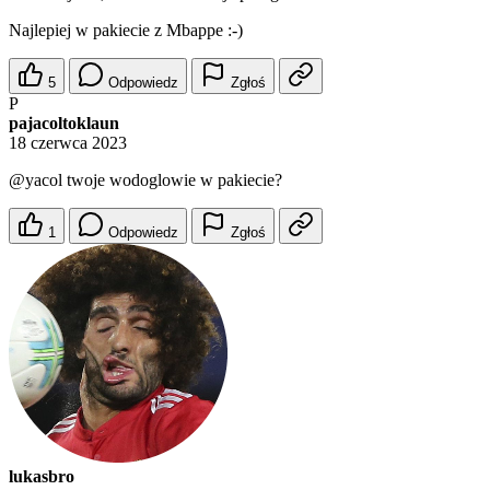
Najlepiej w pakiecie z Mbappe :-)
5
Odpowiedz
Zgłoś
P
pajacoltoklaun
18 czerwca 2023
@yacol
twoje wodoglowie w pakiecie?
1
Odpowiedz
Zgłoś
lukasbro