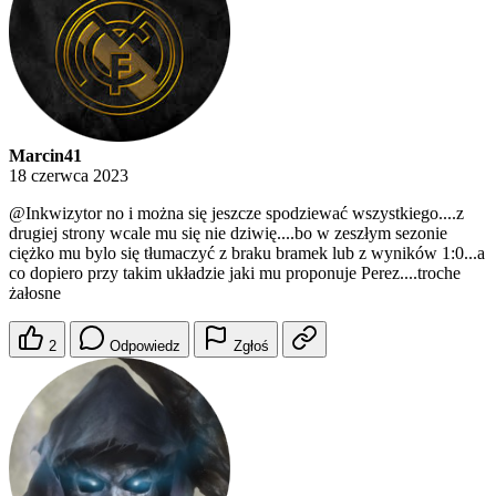
Marcin41
18 czerwca 2023
@Inkwizytor
no i można się jeszcze spodziewać wszystkiego....z
drugiej strony wcale mu się nie dziwię....bo w zeszłym sezonie
ciężko mu bylo się tłumaczyć z braku bramek lub z wyników 1:0...a
co dopiero przy takim układzie jaki mu proponuje Perez....troche
żałosne
2
Odpowiedz
Zgłoś