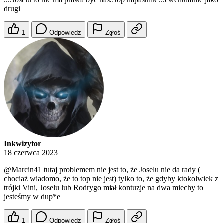
drugi
1
Odpowiedz
Zgłoś
Inkwizytor
18 czerwca 2023
@Marcin41
tutaj problemem nie jest to, że Joselu nie da rady (
chociaż wiadomo, że to top nie jest) tylko to, że gdyby ktokolwiek z
trójki Vini, Joselu lub Rodrygo miał kontuzje na dwa miechy to
jesteśmy w dup*e
1
Odpowiedz
Zgłoś