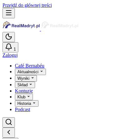
Przejdź do głównej treści
1
Zaloguj
Café Bernabéu
Aktualności
Wyniki
Skład
Kontuzje
Klub
Historia
Podcast