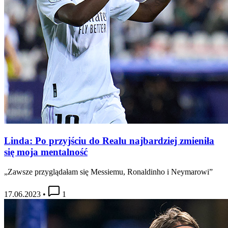
Linda: Po przyjściu do Realu najbardziej zmieniła
się moja mentalność
„Zawsze przyglądałam się Messiemu, Ronaldinho i Neymarowi”
17.06.2023
•
1