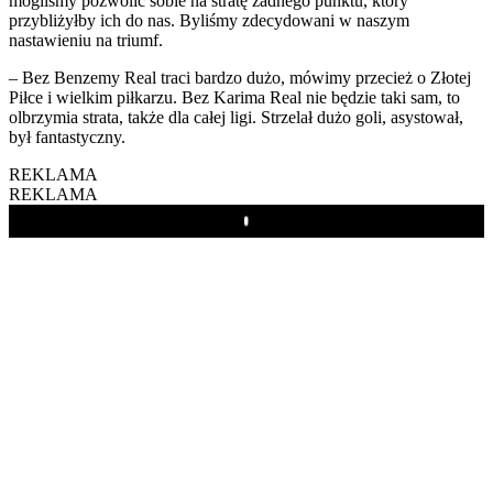
mogliśmy pozwolić sobie na stratę żadnego punktu, który
przybliżyłby ich do nas. Byliśmy zdecydowani w naszym
nastawieniu na triumf.
– Bez Benzemy Real traci bardzo dużo, mówimy przecież o Złotej
Piłce i wielkim piłkarzu. Bez Karima Real nie będzie taki sam, to
olbrzymia strata, także dla całej ligi. Strzelał dużo goli, asystował,
był fantastyczny.
REKLAMA
REKLAMA
Play