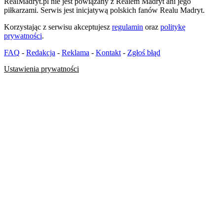
RealMadryt.pl nie jest powiązany z Realem Madryt ani jego
piłkarzami. Serwis jest inicjatywą polskich fanów Realu Madryt.
Korzystając z serwisu akceptujesz
regulamin
oraz
politykę
prywatności
.
FAQ
-
Redakcja
-
Reklama
-
Kontakt
-
Zgłoś błąd
Ustawienia prywatności