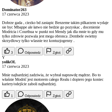
Dominator263
17 czerwca 2023
Dobrze gada , ciezko bd zastapic Benzeme takim pilkarzem wydaje
sie byc Mbappe ale łatwo nie bedzie go pozyskac , docenienie
Modricia i Courthua w punkt noi Mendy jak dla mnie to gdy mu
tylko zdrowie pozwala jest mega obronca .Dembele swietny
skrzydlowy tylko wlasnie tez kontuzjogenny .
3
Odpowiedz
Zgłoś
Y
yolikOL
17 czerwca 2023
Mnie najbardziej zadziwia, że wybrał naprawdę mądrze. Bo to
właśnie Modrić jest motorem całego Realu i dopiero jego koniec
kariery/odejście zaboli najbardziej.
1
Odpowiedz
Zgłoś