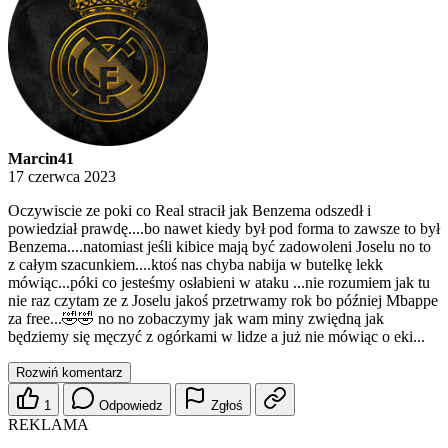
Marcin41
17 czerwca 2023
Oczywiscie ze poki co Real stracił jak Benzema odszedł i
powiedział prawdę....bo nawet kiedy był pod forma to zawsze to był
Benzema....natomiast jeśli kibice mają być zadowoleni Joselu no to
z całym szacunkiem....ktoś nas chyba nabija w butelkę lekk
mówiąc...póki co jesteśmy osłabieni w ataku ...nie rozumiem jak tu
nie raz czytam ze z Joselu jakoś przetrwamy rok bo później Mbappe
za free...🤣🤣 no no zobaczymy jak wam miny zwiędną jak
będziemy się męczyć z ogórkami w lidze a już nie mówiąc o eki...
Rozwiń komentarz
1
Odpowiedz
Zgłoś
REKLAMA