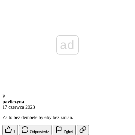
ad
P
pavliczyna
17 czerwca 2023
Za to bez dembele byłaby bez zmian.
1
Odpowiedz
Zgłoś