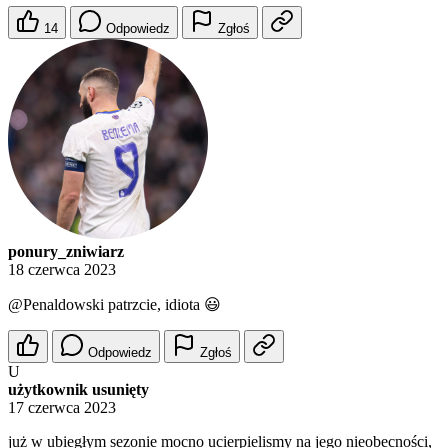
14
Odpowiedz
Zgłoś
ponury_zniwiarz
18 czerwca 2023
@Penaldowski
patrzcie, idiota 😃
Odpowiedz
Zgłoś
U
użytkownik usunięty
17 czerwca 2023
już w ubiegłym sezonie mocno ucierpielismy na jego nieobecności,