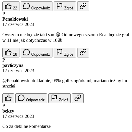
22
Odpowiedz
Zgłoś
P
Penaldowski
17 czerwca 2023
Owszem nie będzie taki sam😀 Od nowego sezonu Real będzie grał
w 11 nie jak dotychczas w 10😀
18
Odpowiedz
Zgłoś
P
pavliczyna
17 czerwca 2023
@Penaldowski
dokładnie, 99% goli z ogórkami, mariano też by im
strzelał
Odpowiedz
Zgłoś
B
bekey
17 czerwca 2023
Co za debilne komentarze