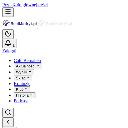
Przejdź do głównej treści
1
Zaloguj
Café Bernabéu
Aktualności
Wyniki
Skład
Kontuzje
Klub
Historia
Podcast