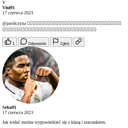
V
Vini91
17 czerwca 2023
@pavliczyna
🤦🏾‍♂️🤦🏾‍♂️🤦🏾‍♂️🤦🏾‍♂️🤦🏾‍♂️🤦🏾‍♂️🤦🏾‍♂️🤦🏾‍♂️🤦🏾‍♂️🤦🏾‍♂️🤦🏾‍♂️
🤦🏾‍♂️🤦🏾‍♂️🤦🏾‍♂️🤦🏾‍♂️🤦🏾‍♂️🤦🏾‍♂️🤦🏾‍♂️🤦🏾‍♂️🤦🏾‍♂️🤦🏾‍♂️🤦🏾‍♂️
1
Odpowiedz
Zgłoś
Seba91
17 czerwca 2023
Jak widać można wypowiedzieć się z klasą i szacunkiem.