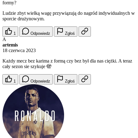
formy?
Ludzie zbyt wielką wagę przywiązują do nagród indywidualnych w
sporcie drużynowym.
1
Odpowiedz
Zgłoś
A
artemis
18 czerwca 2023
Każdy mecz bez karima z formą czy bez był dla nas ciężki. A teraz
cały sezon sie szykuje 🫣
1
Odpowiedz
Zgłoś