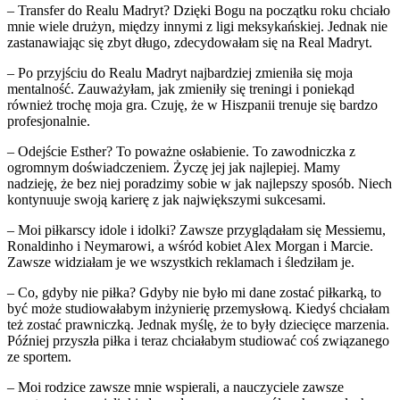
– Transfer do Realu Madryt? Dzięki Bogu na początku roku chciało
mnie wiele drużyn, między innymi z ligi meksykańskiej. Jednak nie
zastanawiając się zbyt długo, zdecydowałam się na Real Madryt.
– Po przyjściu do Realu Madryt najbardziej zmieniła się moja
mentalność. Zauważyłam, jak zmieniły się treningi i poniekąd
również trochę moja gra. Czuję, że w Hiszpanii trenuje się bardzo
profesjonalnie.
– Odejście Esther? To poważne osłabienie. To zawodniczka z
ogromnym doświadczeniem. Życzę jej jak najlepiej. Mamy
nadzieję, że bez niej poradzimy sobie w jak najlepszy sposób. Niech
kontynuuje swoją karierę z jak największymi sukcesami.
– Moi piłkarscy idole i idolki? Zawsze przyglądałam się Messiemu,
Ronaldinho i Neymarowi, a wśród kobiet Alex Morgan i Marcie.
Zawsze widziałam je we wszystkich reklamach i śledziłam je.
– Co, gdyby nie piłka? Gdyby nie było mi dane zostać piłkarką, to
być może studiowałabym inżynierię przemysłową. Kiedyś chciałam
też zostać prawniczką. Jednak myślę, że to były dziecięce marzenia.
Później przyszła piłka i teraz chciałabym studiować coś związanego
ze sportem.
– Moi rodzice zawsze mnie wspierali, a nauczyciele zawsze