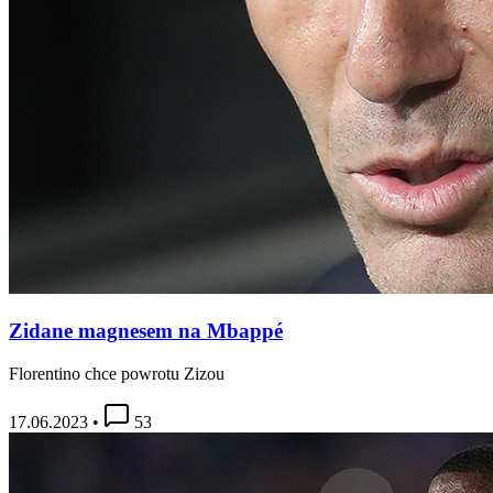
Zidane magnesem na Mbappé
Florentino chce powrotu Zizou
17.06.2023
•
53