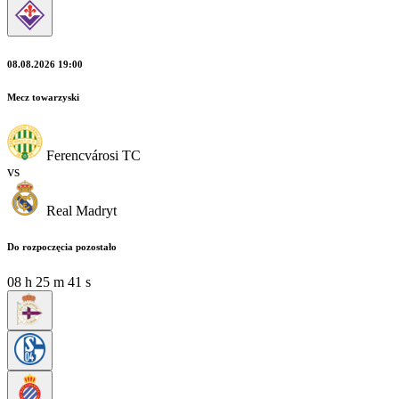
08.08.2026 19:00
Mecz towarzyski
Ferencvárosi TC
vs
Real Madryt
Do rozpoczęcia pozostało
08
h
25
m
39
s