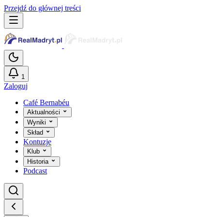
Przejdź do głównej treści
1
Zaloguj
Café Bernabéu
Aktualności
Wyniki
Skład
Kontuzje
Klub
Historia
Podcast