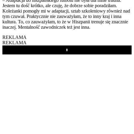
– Adaptacja do hiszpańskiego futbolu nie była dla mnie trudna.
Jestem tu dość krótko, ale czuję, że dobrze sobie poradziłam.
Koleżanki pomogły mi w adaptacji, sztab szkoleniowy również nad
tym czuwał. Praktycznie nie zauważyłam, że to inny kraj i inna
kultura. To, co zauważyłam, to że w Hiszpanii trenuje się znacznie
inaczej. Mentalność zawodniczek też jest inna.
REKLAMA
REKLAMA
Play