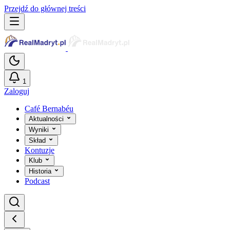
Przejdź do głównej treści
1
Zaloguj
Café Bernabéu
Aktualności
Wyniki
Skład
Kontuzje
Klub
Historia
Podcast