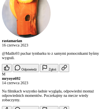
rastamarian
16 czerwca 2023
@Maillo93
puchar tymbarku to z samymi pomocnikami byśmy
wygrali.
Odpowiedz
Zgłoś
M
mryoyo692
14 czerwca 2023
Na filmikach wszystko ładnie wygląda, odpowiedni montaż
odpowiednich momentów. Poczekajmy na mecze wtedy
zobaczymy.