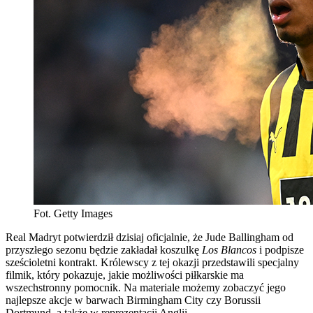
Fot. Getty Images
Real Madryt potwierdził dzisiaj oficjalnie, że Jude Ballingham od
przyszłego sezonu będzie zakładał koszulkę
Los Blancos
i podpisze
sześcioletni kontrakt. Królewscy z tej okazji przedstawili specjalny
filmik, który pokazuje, jakie możliwości piłkarskie ma
wszechstronny pomocnik. Na materiale możemy zobaczyć jego
najlepsze akcje w barwach Birmingham City czy Borussii
Dortmund, a także w reprezentacji Anglii.