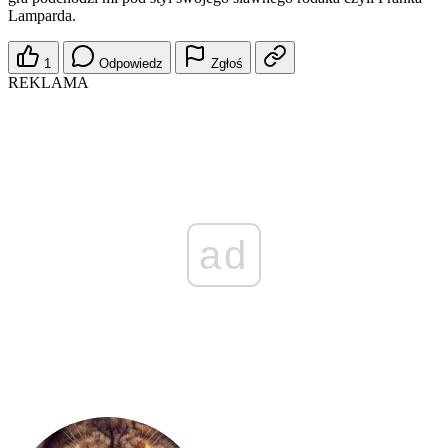
Lamparda.
1
Odpowiedz
Zgłoś
REKLAMA
ad