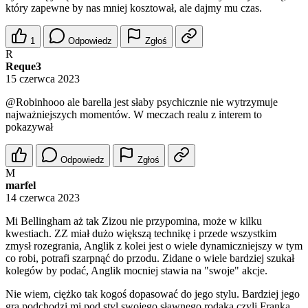
który zapewne by nas mniej kosztował, ale dajmy mu czas.
1
Odpowiedz
Zgłoś
R
Reque3
15 czerwca 2023
@Robinhooo
ale barella jest słaby psychicznie nie wytrzymuje
najważniejszych momentów. W meczach realu z interem to
pokazywał
Odpowiedz
Zgłoś
M
marfel
14 czerwca 2023
Mi Bellingham aż tak Zizou nie przypomina, może w kilku
kwestiach. ZZ miał dużo większą technikę i przede wszystkim
zmysł rozegrania, Anglik z kolei jest o wiele dynamiczniejszy w tym
co robi, potrafi szarpnąć do przodu. Zidane o wiele bardziej szukał
kolegów by podać, Anglik mocniej stawia na "swoje" akcje.
Nie wiem, ciężko tak kogoś dopasować do jego stylu. Bardziej jego
gra podchodzi mi pod styl swojego sławnego rodaka czyli Franka