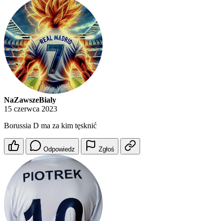
NaZawszeBialy
15 czerwca 2023
Borussia D ma za kim tęsknić
Odpowiedz
Zgłoś