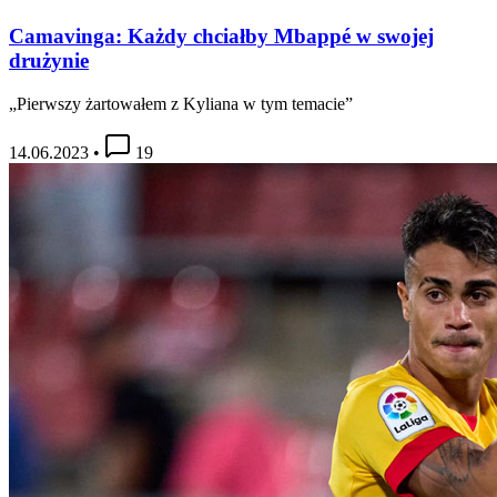
Camavinga: Każdy chciałby Mbappé w swojej
drużynie
„Pierwszy żartowałem z Kyliana w tym temacie”
14.06.2023
•
19