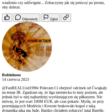
wiadomo czy udźwignie... Zobaczymy jak się potoczy po prostu,
oby dobrze.
Odpowiedz
Zgłoś
Robinhooo
14 czerwca 2023
@FanREALUod1996r
Polecam Ci obejrzeć odcinek od Ćwiąkały
na temat JB. Zgadzam się, że liga niemiecka to inny poziom, ale
jednak był w niej najbardziej wyróżniającym się piłkarzem. Nie
mówię, że jest wart 100M EUR, ale czas pokaże. Myślę, że przy
przemijających Modriciu i Kroosie brakowało kogoś z taką
dynamiką jaką ma Jude. Bardzo chciałem zobaczyć tutaj Barellę,