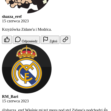
shazza_eref
15 czerwca 2023
Krzyżówka Zidane'a i Modrica.
Odpowiedz
Zgłoś
RM_Bari
15 czerwca 2023
@shazza_eref
Właśnie mi też mega pod styl Zidane'a podchodzi 👍