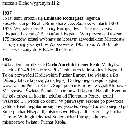
meczu z Elche wygranym 11:2).
1937
86 lat temu urodził się
Emiliano Rodríguez
, legenda
koszykarskiego Realu. Bronił barw
Los Blancos
w latach 1960–
1973. Wygrał cztery Puchary Europy, dwanaście mistrzostw
Hiszpanii i dziewięć Pucharów Hiszpanii. W reprezentacji rozegrał
175 meczów, został wybrany najlepszym zawodnikiem Mistrzostw
Europy rozgrywanych w Warszawie w 1963 roku. W 2007 roku
został włączony do FIBA ​​Hall of Fame.
1959
64 lata temu urodził się
Carlo Ancelotti
, trener Realu Madryt w
latach 2013–2015, który w 2021 roku wrócił do stolicy Hiszpanii.
To on przywrócił Królewskim Puchar Europy i to właśnie z
La
Décimy
kibice kojarzą go najlepiej. Do tego jego zespół sięgnął
wówczas po Puchar Króla, Superpuchar Europy i wygrał Klubowe
Mistrzostwa Świata. Po odejściu trenował Bayern, Napoli i Everton,
ale gdy otrzymał kolejny telefon od Florentino Péreza, rzucił
wszystko i… wrócił do domu. W pierwszym sezonie po powrocie
gablota Realu regularnie się powiększała. Zespół
Carletto
sięgnął po
Superpuchar Hiszpanii, mistrzostwo Hiszpanii i czternasty Puchar
Europy. W drugim dołożył Superpuchar Europy, klubowe
mistrzostwo świata i Puchar Króla.