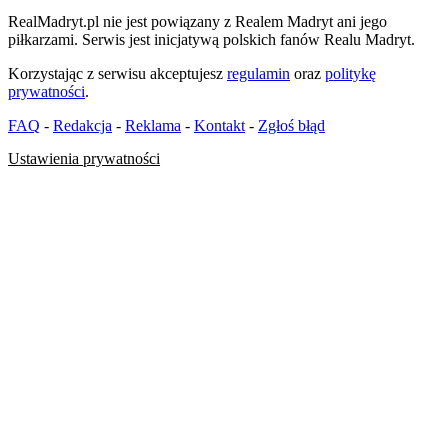
RealMadryt.pl nie jest powiązany z Realem Madryt ani jego
piłkarzami. Serwis jest inicjatywą polskich fanów Realu Madryt.
Korzystając z serwisu akceptujesz
regulamin
oraz
politykę
prywatności
.
FAQ
-
Redakcja
-
Reklama
-
Kontakt
-
Zgłoś błąd
Ustawienia prywatności