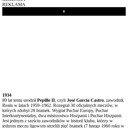
REKLAMA
Play
1934
89 lat temu urodził
Pepillo II
, czyli
José García Castro
, zawodnik
Realu w latach 1959–1962. Rozegrał 30 oficjalnych meczów, w
których zdobył 28 bramek. Wygrał Puchar Europy, Puchar
Interkontynentalny, dwa mistrzostwa Hiszpanii i Puchar Hiszpanii.
Jest jednym z sześciu zawodników w historii klubu, którzy w
jednym meczu ligowym strzelili pięć bramek (7 lutego 1960 roku w