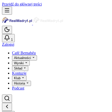
Przejdź do głównej treści
1
Zaloguj
Café Bernabéu
Aktualności
Wyniki
Skład
Kontuzje
Klub
Historia
Podcast