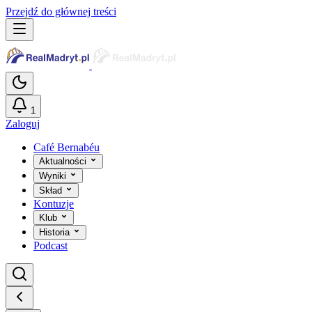
Przejdź do głównej treści
1
Zaloguj
Café Bernabéu
Aktualności
Wyniki
Skład
Kontuzje
Klub
Historia
Podcast