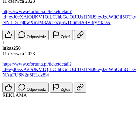
11 czerwca 2023
https://www.efortuna.pl/ticketdetail?
id=eyJ0eXAiOiJKV1QiLCJhbGciOiJIUzI1NiJ9.eyJzdWIiOiI5O
NNT_S_qlbwXmsM3Z9LocqSwDiqm4A4V3ryYkDA
Odpowiedz
Zgłoś
L
lukas250
11 czerwca 2023
https://www.efortuna.pl/ticketdetail?
id=eyJ0eXAiOiJKV1QiLCJhbGciOiJIUzI1NiJ9.eyJzdWIiOiI5
NAuFU6N2n5RLdz8l4
Odpowiedz
Zgłoś
REKLAMA