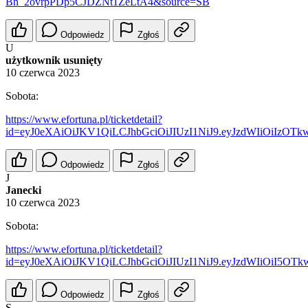
Bn_2ovrpPDp5CJDZNt1ZeLtA4&source=SB
Odpowiedz
Zgłoś
U
użytkownik usunięty
10 czerwca 2023
Sobota:
https://www.efortuna.pl/ticketdetail?
id=eyJ0eXAiOiJKV1QiLCJhbGciOiJIUzI1NiJ9.eyJzdWIiOiIzO
Odpowiedz
Zgłoś
J
Janecki
10 czerwca 2023
Sobota:
https://www.efortuna.pl/ticketdetail?
id=eyJ0eXAiOiJKV1QiLCJhbGciOiJIUzI1NiJ9.eyJzdWIiOiI5
Odpowiedz
Zgłoś
S