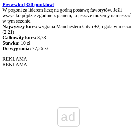
Piwwwko [320 punktów]
W pogoni za liderem liczę na godną postawę faworytów. Jeśli
wszystko pójdzie zgodnie z planem, to jeszcze możemy namieszać
w tym sezonie.
Najwyższy kurs:
wygrana Manchesteru City i +2,5 gola w meczu
(2,21)
Całkowity kurs:
8,78
Stawka:
10 zł
Do wygrania:
77,26 zł
REKLAMA
REKLAMA
ad