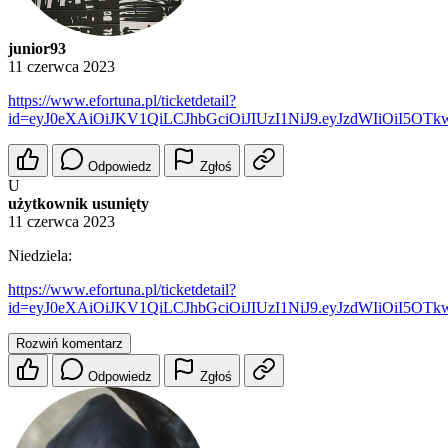
junior93
11 czerwca 2023
https://www.efortuna.pl/ticketdetail?
id=eyJ0eXAiOiJKV1QiLCJhbGciOiJIUzI1NiJ9.eyJzdWIiOiI5O
Odpowiedz
Zgłoś
U
użytkownik usunięty
11 czerwca 2023
Niedziela:
https://www.efortuna.pl/ticketdetail?
id=eyJ0eXAiOiJKV1QiLCJhbGciOiJIUzI1NiJ9.eyJzdWIiOiI
Rozwiń komentarz
Odpowiedz
Zgłoś