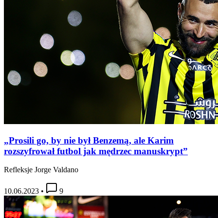
„Prosili go, by nie był Benzemą, ale Karim
rozszyfrował futbol jak mędrzec manuskrypt”
Refleksje Jorge Valdano
10.06.2023
•
9