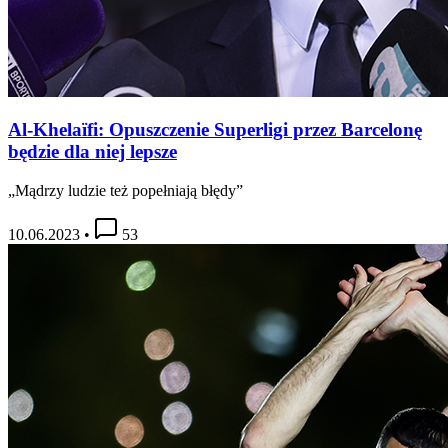
Al-Khelaïfi: Opuszczenie Superligi przez Barcelonę
będzie dla niej lepsze
„Mądrzy ludzie też popełniają błędy”
10.06.2023
•
53