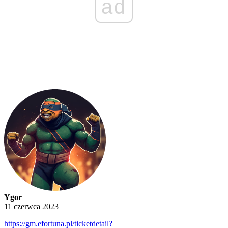
ad
Ygor
11 czerwca 2023
https://gm.efortuna.pl/ticketdetail?