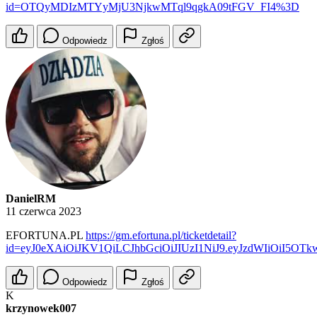
id=OTQyMDIzMTYyMjU3NjkwMTql9qgkA09tFGV_FI4%3D
Odpowiedz
Zgłoś
DanielRM
11 czerwca 2023
EFORTUNA.PL
https://gm.efortuna.pl/ticketdetail?
id=eyJ0eXAiOiJKV1QiLCJhbGciOiJIUzI1NiJ9.eyJzdWIiOiI
Odpowiedz
Zgłoś
K
krzynowek007