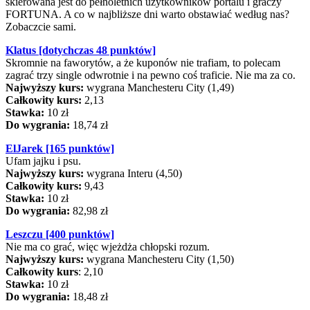
skierowana jest do pełnoletnich użytkowników portalu i graczy
FORTUNA. A co w najbliższe dni warto obstawiać według nas?
Zobaczcie sami.
Klatus [dotychczas 48 punktów]
Skromnie na faworytów, a że kuponów nie trafiam, to polecam
zagrać trzy single odwrotnie i na pewno coś traficie. Nie ma za co.
Najwyższy kurs:
wygrana Manchesteru City (1,49)
Całkowity kurs:
2,13
Stawka:
10 zł
Do wygrania:
18,74 zł
ElJarek [165 punktów]
Ufam jajku i psu.
Najwyższy kurs:
wygrana Interu (4,50)
Całkowity kurs:
9,43
Stawka:
10 zł
Do wygrania:
82,98 zł
Leszczu [400 punktów]
Nie ma co grać, więc wjeżdża chłopski rozum.
Najwyższy kurs:
wygrana Manchesteru City (1,50)
Całkowity kurs
: 2,10
Stawka:
10 zł
Do wygrania:
18,48 zł