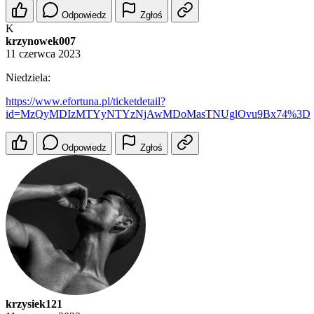
Odpowiedz
Zgłoś
K
krzynowek007
11 czerwca 2023
Niedziela:
https://www.efortuna.pl/ticketdetail?
id=MzQyMDIzMTYyNTYzNjAwMDoMasTNUglOvu9Bx74%3D
Odpowiedz
Zgłoś
krzysiek121