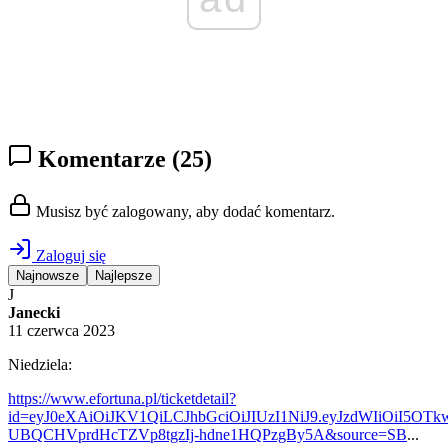
Komentarze
(25)
Musisz być zalogowany, aby dodać komentarz.
Zaloguj się
Najnowsze
Najlepsze
J
Janecki
11 czerwca 2023
Niedziela:
https://www.efortuna.pl/ticketdetail?
id=eyJ0eXAiOiJKV1QiLCJhbGciOiJIUzI1NiJ9.eyJzdWIiOiI5O
UBQCHVprdHcTZVp8tgzIj-hdne1HQPzgBy5A&source=SB
...