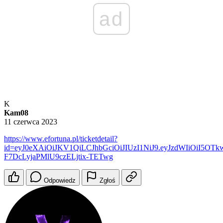
ad
K
Kam08
11 czerwca 2023
https://www.efortuna.pl/ticketdetail?
id=eyJ0eXAiOiJKV1QiLCJhbGciOiJIUzI1NiJ9.eyJzdWIiOiI5
F7DcLyjaPMlU9czELjtix-TETwg
Odpowiedz
Zgłoś