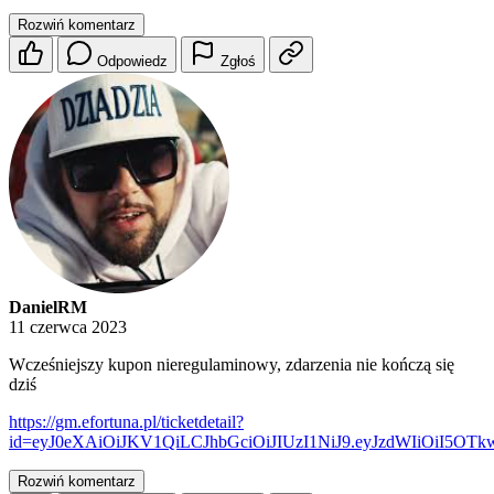
Rozwiń komentarz
Odpowiedz
Zgłoś
DanielRM
11 czerwca 2023
Wcześniejszy kupon nieregulaminowy, zdarzenia nie kończą się
dziś
https://gm.efortuna.pl/ticketdetail?
id=eyJ0eXAiOiJKV1QiLCJhbGciOiJIUzI1NiJ9.eyJzdWIiOiI5O
Rozwiń komentarz