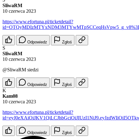
SliwaRM
10 czerwca 2023
https://www.efortuna.pl/ticketdetail?
id=OTQyMDIzMTYxNDM3MTYwMTpSCCeqHsVpw5_g_v8%3
Odpowiedz
Zgłoś
S
SliwaRM
10 czerwca 2023
@SliwaRM
siedzi
Odpowiedz
Zgłoś
K
Kam08
10 czerwca 2023
https://www.efortuna.pl/ticketdetail?
id=eyJ0eXAiOiJKV1QiLCJhbGciOiJIUzI1NiJ9.eyJzdWIiOiI
Odpowiedz
Zgłoś