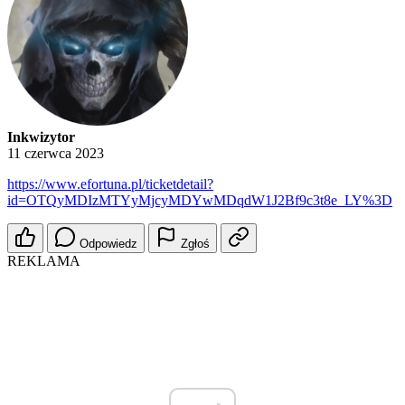
Inkwizytor
11 czerwca 2023
https://www.efortuna.pl/ticketdetail?
id=OTQyMDIzMTYyMjcyMDYwMDqdW1J2Bf9c3t8e_LY%3D
Odpowiedz
Zgłoś
REKLAMA