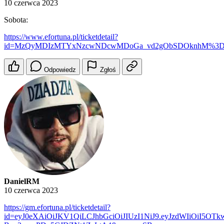
10 czerwca 2023
Sobota:
https://www.efortuna.pl/ticketdetail?
id=MzQyMDIzMTYxNzcwNDcwMDoGa_vd2gObSDOknhM%3
Odpowiedz
Zgłoś
DanielRM
10 czerwca 2023
https://gm.efortuna.pl/ticketdetail?
id=eyJ0eXAiOiJKV1QiLCJhbGciOiJIUzI1NiJ9.eyJzdWIiOiI5