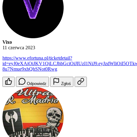
Vixo
11 czerwca 2023
https://www.efortuna.pl/ticketdetail?
id=eyJ0eXAiOiJKV1QiLCJhbGciOiJIUzI1NiJ9.eyJzdWIiOiI5O
8u7Nmue9xhQhSNot0Rwg
Odpowiedz
Zgłoś