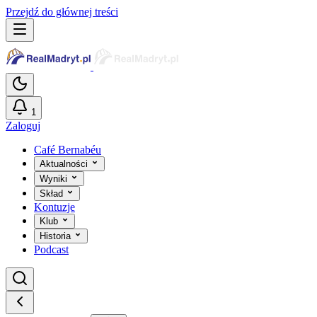
Przejdź do głównej treści
1
Zaloguj
Café Bernabéu
Aktualności
Wyniki
Skład
Kontuzje
Klub
Historia
Podcast