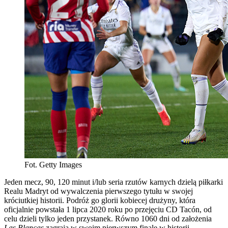
Fot. Getty Images
Jeden mecz, 90, 120 minut i/lub seria rzutów karnych dzielą piłkarki
Realu Madryt od wywalczenia pierwszego tytułu w swojej
króciutkiej historii. Podróż go glorii kobiecej drużyny, która
oficjalnie powstała 1 lipca 2020 roku po przejęciu CD Tacón, od
celu dzieli tylko jeden przystanek. Równo 1060 dni od założenia
Las Blancas
zagrają w swoim pierwszym finale w historii.