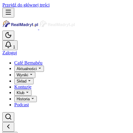
Przejdź do głównej treści
1
Zaloguj
Café Bernabéu
Aktualności
Wyniki
Skład
Kontuzje
Klub
Historia
Podcast