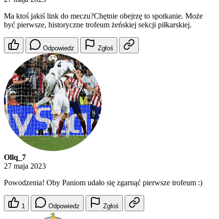
Ma ktoś jakiś link do meczu?Chętnie obejrzę to spotkanie. Może
być pierwsze, historyczne trofeum żeńskiej sekcji piłkarskiej.
Odpowiedz
Zgłoś
Ollq_7
27 maja 2023
Powodzenia! Oby Paniom udało się zgarnąć pierwsze trofeum :)
1
Odpowiedz
Zgłoś