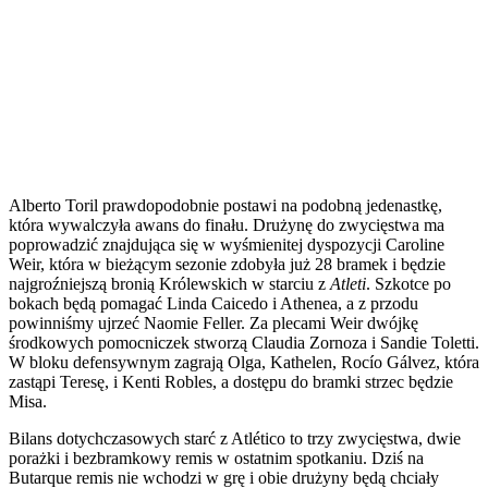
Alberto Toril prawdopodobnie postawi na podobną jedenastkę,
która wywalczyła awans do finału. Drużynę do zwycięstwa ma
poprowadzić znajdująca się w wyśmienitej dyspozycji Caroline
Weir, która w bieżącym sezonie zdobyła już 28 bramek i będzie
najgroźniejszą bronią Królewskich w starciu z
Atleti
. Szkotce po
bokach będą pomagać Linda Caicedo i Athenea, a z przodu
powinniśmy ujrzeć Naomie Feller. Za plecami Weir dwójkę
środkowych pomocniczek stworzą Claudia Zornoza i Sandie Toletti.
W bloku defensywnym zagrają Olga, Kathelen, Rocío Gálvez, która
zastąpi Teresę, i Kenti Robles, a dostępu do bramki strzec będzie
Misa.
Bilans dotychczasowych starć z Atlético to trzy zwycięstwa, dwie
porażki i bezbramkowy remis w ostatnim spotkaniu. Dziś na
Butarque remis nie wchodzi w grę i obie drużyny będą chciały