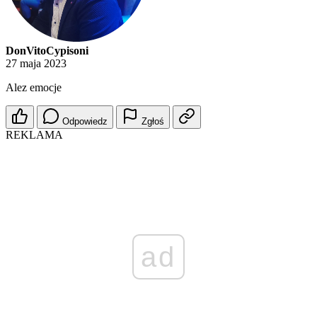
DonVitoCypisoni
27 maja 2023
Alez emocje
Odpowiedz
Zgłoś
REKLAMA
ad