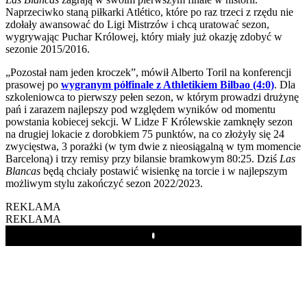
Naprzeciwko staną piłkarki Atlético, które po raz trzeci z rzędu nie
zdołały awansować do Ligi Mistrzów i chcą uratować sezon,
wygrywając Puchar Królowej, który miały już okazję zdobyć w
sezonie 2015/2016.
„Pozostał nam jeden kroczek”, mówił Alberto Toril na konferencji
prasowej po
wygranym półfinale z Athletikiem Bilbao (4:0)
. Dla
szkoleniowca to pierwszy pełen sezon, w którym prowadzi drużynę
pań i zarazem najlepszy pod względem wyników od momentu
powstania kobiecej sekcji. W Lidze F Królewskie zamknęły sezon
na drugiej lokacie z dorobkiem 75 punktów, na co złożyły się 24
zwycięstwa, 3 porażki (w tym dwie z nieosiągalną w tym momencie
Barceloną) i trzy remisy przy bilansie bramkowym 80:25. Dziś
Las
Blancas
będą chciały postawić wisienkę na torcie i w najlepszym
możliwym stylu zakończyć sezon 2022/2023.
REKLAMA
REKLAMA
Play