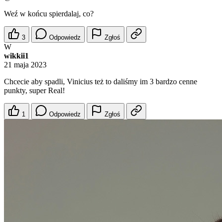
Weź w końcu spierdalaj, co?
3
Odpowiedz
Zgłoś
W
wikkii1
21 maja 2023
Chcecie aby spadli, Vinicius też to daliśmy im 3 bardzo cenne
punkty, super Real!
1
Odpowiedz
Zgłoś