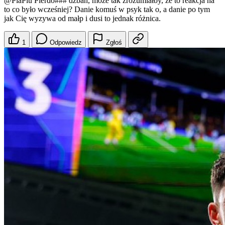
@PiaPiu
Pierdo### dzban, może tak zrozumiałby, że to reakcja na
to co było wcześniej? Danie komuś w psyk tak o, a danie po tym
jak Cię wyzywa od małp i dusi to jednak różnica.
1
Odpowiedz
Zgłoś