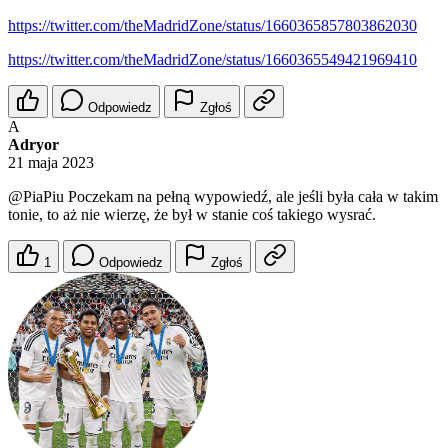
https://twitter.com/theMadridZone/status/1660365857803862030
https://twitter.com/theMadridZone/status/1660365549421969410
Odpowiedz
Zgłoś
A
Adryor
21 maja 2023
@PiaPiu
Poczekam na pełną wypowiedź, ale jeśli była cała w takim
tonie, to aż nie wierzę, że był w stanie coś takiego wysrać.
1
Odpowiedz
Zgłoś