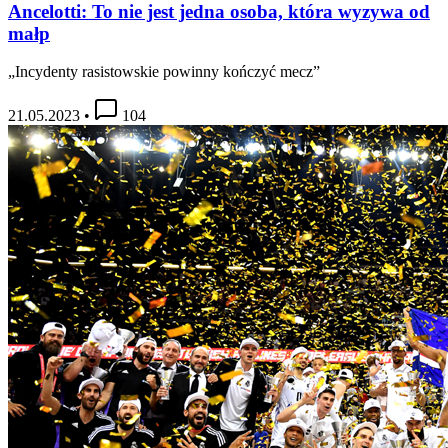
Ancelotti: To nie jest jedna osoba, która wyzywa od
małp
„Incydenty rasistowskie powinny kończyć mecz”
21.05.2023
•
104