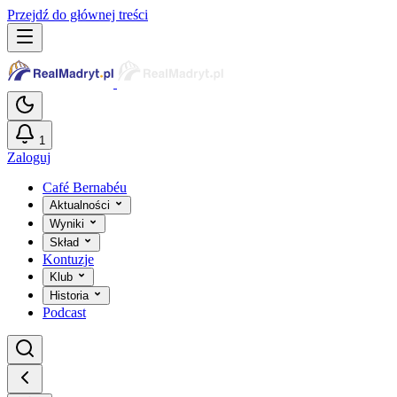
Przejdź do głównej treści
1
Zaloguj
Café Bernabéu
Aktualności
Wyniki
Skład
Kontuzje
Klub
Historia
Podcast