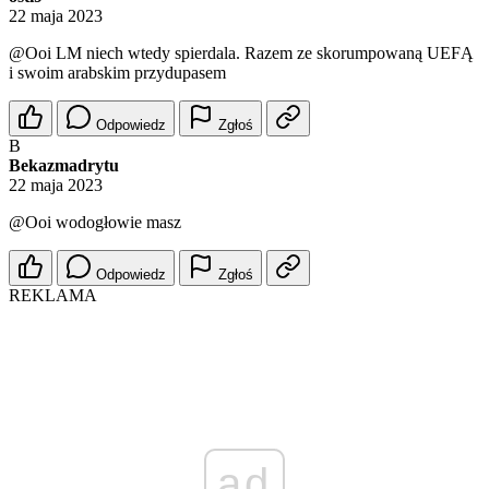
22 maja 2023
@Ooi
LM niech wtedy spierdala. Razem ze skorumpowaną UEFĄ
i swoim arabskim przydupasem
Odpowiedz
Zgłoś
B
Bekazmadrytu
22 maja 2023
@Ooi
wodogłowie masz
Odpowiedz
Zgłoś
REKLAMA
ad