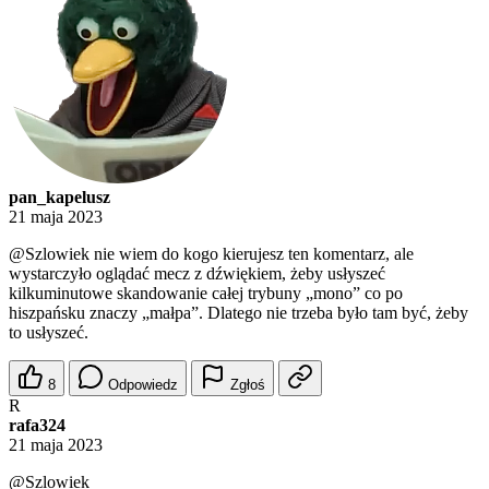
pan_kapelusz
21 maja 2023
@Szlowiek
nie wiem do kogo kierujesz ten komentarz, ale
wystarczyło oglądać mecz z dźwiękiem, żeby usłyszeć
kilkuminutowe skandowanie całej trybuny „mono” co po
hiszpańsku znaczy „małpa”. Dlatego nie trzeba było tam być, żeby
to usłyszeć.
8
Odpowiedz
Zgłoś
R
rafa324
21 maja 2023
@Szlowiek