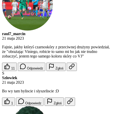
raul7_marcin
21 maja 2023
Fajnie, jakby któryś czarnoskóry z przeciwnej drużyny powiedział,
że "obrażając Viniego, robicie to samo mi bo jak nie trudno
zobaczyć, jestem tego samego koloru skóry co VJ"
11
Odpowiedz
Zgłoś
S
Szlowiek
21 maja 2023
Bo wy tam byliscie i slyszeliscie :D
1
Odpowiedz
Zgłoś