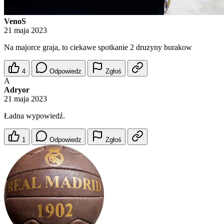
VenoS
21 maja 2023
Na majorce graja, to ciekawe spotkanie 2 druzyny burakow
4
Odpowiedz
Zgłoś
A
Adryor
21 maja 2023
Ładna wypowiedź.
1
Odpowiedz
Zgłoś