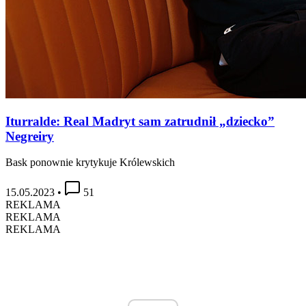
Iturralde: Real Madryt sam zatrudnił „dziecko”
Negreiry
Bask ponownie krytykuje Królewskich
15.05.2023
•
51
REKLAMA
REKLAMA
REKLAMA