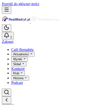
Przejdź do głównej treści
1
Zaloguj
Café Bernabéu
Aktualności
Wyniki
Skład
Kontuzje
Klub
Historia
Podcast