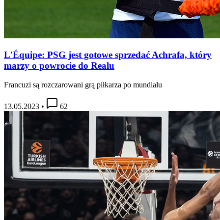
L'Équipe: PSG jest gotowe sprzedać Achrafa, który
marzy o powrocie do Realu
Francuzi są rozczarowani grą piłkarza po mundialu
13.05.2023
•
62