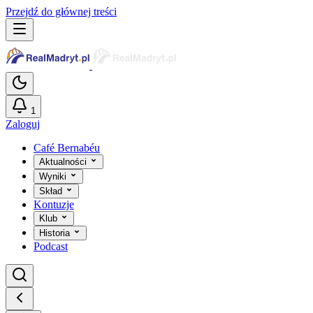
Przejdź do głównej treści
1
Zaloguj
Café Bernabéu
Aktualności
Wyniki
Skład
Kontuzje
Klub
Historia
Podcast