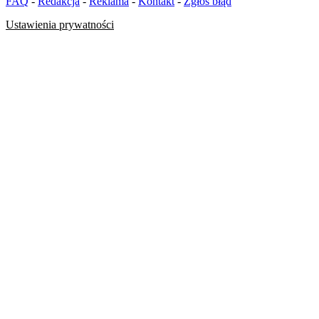
FAQ
-
Redakcja
-
Reklama
-
Kontakt
-
Zgłoś błąd
Ustawienia prywatności