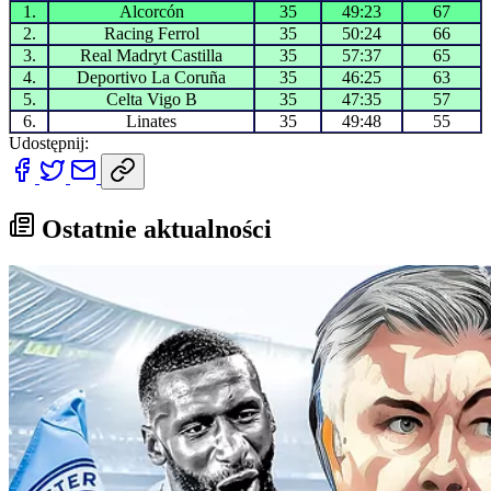
1.
Alcorcón
35
49:23
67
2.
Racing Ferrol
35
50:24
66
3.
Real Madryt Castilla
35
57:37
65
4.
Deportivo La Coruña
35
46:25
63
5.
Celta Vigo B
35
47:35
57
6.
Linates
35
49:48
55
Udostępnij:
Ostatnie aktualności