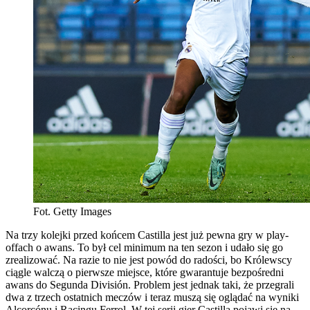
Fot. Getty Images
Na trzy kolejki przed końcem Castilla jest już pewna gry w play-
offach o awans. To był cel minimum na ten sezon i udało się go
zrealizować. Na razie to nie jest powód do radości, bo Królewscy
ciągle walczą o pierwsze miejsce, które gwarantuje bezpośredni
awans do Segunda División. Problem jest jednak taki, że przegrali
dwa z trzech ostatnich meczów i teraz muszą się oglądać na wyniki
Alcorcónu i Racingu Ferrol. W tej serii gier Castilla pojawi się na