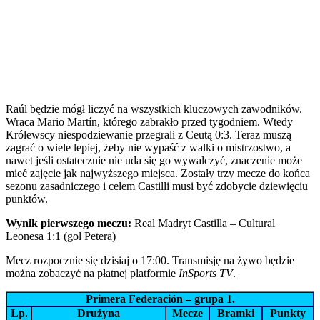
Raúl będzie mógł liczyć na wszystkich kluczowych zawodników.
Wraca Mario Martín, którego zabrakło przed tygodniem. Wtedy
Królewscy niespodziewanie przegrali z Ceutą 0:3. Teraz muszą
zagrać o wiele lepiej, żeby nie wypaść z walki o mistrzostwo, a
nawet jeśli ostatecznie nie uda się go wywalczyć, znaczenie może
mieć zajęcie jak najwyższego miejsca. Zostały trzy mecze do końca
sezonu zasadniczego i celem Castilli musi być zdobycie dziewięciu
punktów.
Wynik pierwszego meczu:
Real Madryt Castilla – Cultural
Leonesa 1:1 (gol Petera)
Mecz rozpocznie się dzisiaj o 17:00. Transmisję na żywo będzie
można zobaczyć na płatnej platformie
InSports TV
.
Primera Federación – grupa 1.
Lp.
Drużyna
Mecze
Bramki
Punkty