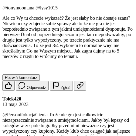
@tonymoontana
@lysy1015
Ale co Wy tu chcecie wykazać? Że jest słaby bo nie dostaje szans?
Niewiem czy zdajecie sobie sprawę ale to że nie gra nie jest
bezpośrednio związane z tym jakimi umiejętnościami dysponuje. Po
pierwsze Ünal od poprzedniego sezonu jest tam niepodważalny, po
drugie jest tylko wypożyczony, po trzecie praktycznie nie ma
doświadczenia. To że jest 3/4 wyborem to normalne więc nie
skreślałbym Go na Waszym miejscu. Jak zagra dajmy na to 5
meczów z rzędu to wrócimy do tematu.
...
Rozwiń komentarz
Odpowiedz
Zgłoś
T
Tolek420
13 maja 2023
@PersonifokacjaCienia
To że nie gra jest całkowicie i
niezaprzeczalnie związane z umiejętnościami. Jakby był lepszy od
kolegów w zespole to grałby przed nimi nieważne czy jest
wypożyczony czy kupiony. Każdy klub chce osiągać jak najlepsze