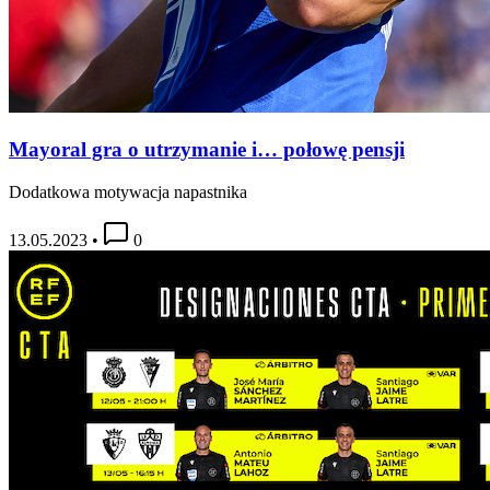
Mayoral gra o utrzymanie i… połowę pensji
Dodatkowa motywacja napastnika
13.05.2023
•
0