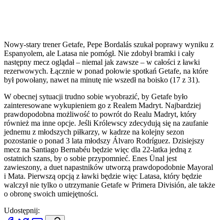
Nowy-stary trener Getafe, Pepe Bordalás szukał poprawy wyniku z
Espanyolem, ale Latasa nie pomógł. Nie zdobył bramki i cały
następny mecz oglądał – niemal jak zawsze – w całości z ławki
rezerwowych. Łącznie w ponad połowie spotkań Getafe, na które
był powołany, nawet na minutę nie wszedł na boisko (17 z 31).
W obecnej sytuacji trudno sobie wyobrazić, by Getafe było
zainteresowane wykupieniem go z Realem Madryt. Najbardziej
prawdopodobna możliwość to powrót do Realu Madryt, który
również ma inne opcje. Jeśli Królewscy zdecydują się na zaufanie
jednemu z młodszych piłkarzy, w kadrze na kolejny sezon
pozostanie o ponad 3 lata młodszy Álvaro Rodríguez. Dzisiejszy
mecz na Santiago Bernabéu będzie więc dla 22-latka jedną z
ostatnich szans, by o sobie przypomnieć. Enes Ünal jest
zawieszony, a duet napastników utworzą prawdopodobnie Mayoral
i Mata. Pierwszą opcją z ławki będzie więc Latasa, który będzie
walczył nie tylko o utrzymanie Getafe w Primera División, ale także
o obronę swoich umiejętności.
Udostępnij: