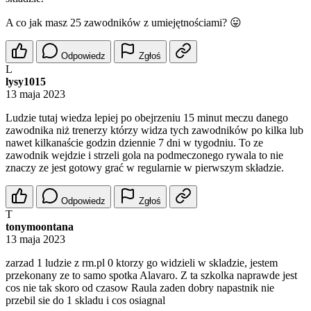
A co jak masz 25 zawodników z umiejętnościami? 😛
Odpowiedz
Zgłoś
L
lysy1015
13 maja 2023
Ludzie tutaj wiedza lepiej po obejrzeniu 15 minut meczu danego
zawodnika niż trenerzy którzy widza tych zawodników po kilka lub
nawet kilkanaście godzin dziennie 7 dni w tygodniu. To ze
zawodnik wejdzie i strzeli gola na podmeczonego rywala to nie
znaczy ze jest gotowy grać w regularnie w pierwszym składzie.
Odpowiedz
Zgłoś
T
tonymoontana
13 maja 2023
zarzad 1 ludzie z rm.pl 0 ktorzy go widzieli w skladzie, jestem
przekonany ze to samo spotka Alavaro. Z ta szkolka naprawde jest
cos nie tak skoro od czasow Raula zaden dobry napastnik nie
przebil sie do 1 skladu i cos osiagnal