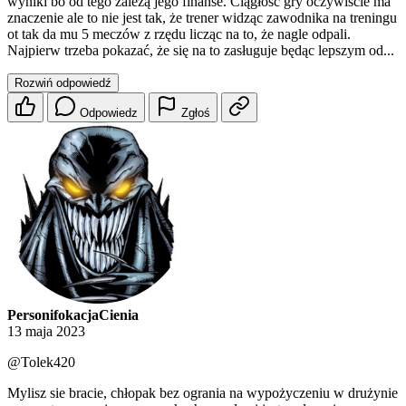
wyniki bo od tego zależą jego finanse. Ciągłość gry oczywiście ma
znaczenie ale to nie jest tak, że trener widząc zawodnika na treningu
ot tak da mu 5 meczów z rzędu licząc na to, że nagle odpali.
Najpierw trzeba pokazać, że się na to zasługuje będąc lepszym od...
Rozwiń odpowiedź
Odpowiedz
Zgłoś
PersonifokacjaCienia
13 maja 2023
@Tolek420
Mylisz sie bracie, chłopak bez ogrania na wypożyczeniu w drużynie