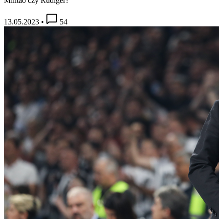
Militão czy Rüdiger?
13.05.2023
•
54