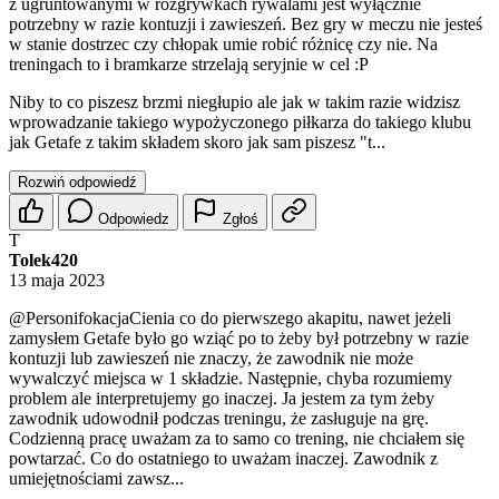
z ugruntowanymi w rozgrywkach rywalami jest wyłącznie
potrzebny w razie kontuzji i zawieszeń. Bez gry w meczu nie jesteś
w stanie dostrzec czy chłopak umie robić różnicę czy nie. Na
treningach to i bramkarze strzelają seryjnie w cel :P
Niby to co piszesz brzmi niegłupio ale jak w takim razie widzisz
wprowadzanie takiego wypożyczonego piłkarza do takiego klubu
jak Getafe z takim składem skoro jak sam piszesz "t...
Rozwiń odpowiedź
Odpowiedz
Zgłoś
T
Tolek420
13 maja 2023
@PersonifokacjaCienia
co do pierwszego akapitu, nawet jeżeli
zamysłem Getafe było go wziąć po to żeby był potrzebny w razie
kontuzji lub zawieszeń nie znaczy, że zawodnik nie może
wywalczyć miejsca w 1 składzie. Następnie, chyba rozumiemy
problem ale interpretujemy go inaczej. Ja jestem za tym żeby
zawodnik udowodnił podczas treningu, że zasługuje na grę.
Codzienną pracę uważam za to samo co trening, nie chciałem się
powtarzać. Co do ostatniego to uważam inaczej. Zawodnik z
umiejętnościami zawsz...