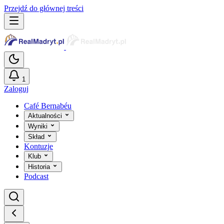
Przejdź do głównej treści
1
Zaloguj
Café Bernabéu
Aktualności
Wyniki
Skład
Kontuzje
Klub
Historia
Podcast