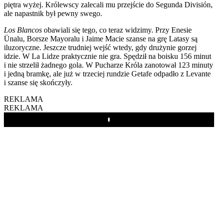
piętra wyżej. Królewscy zalecali mu przejście do Segunda División,
ale napastnik był pewny swego.
Los Blancos
obawiali się tego, co teraz widzimy. Przy Enesie
Ünalu, Borsze Mayoralu i Jaime Macie szanse na grę Latasy są
iluzoryczne. Jeszcze trudniej wejść wtedy, gdy drużynie gorzej
idzie. W La Lidze praktycznie nie gra. Spędził na boisku 156 minut
i nie strzelił żadnego gola. W Pucharze Króla zanotował 123 minuty
i jedną bramkę, ale już w trzeciej rundzie Getafe odpadło z Levante
i szanse się skończyły.
REKLAMA
REKLAMA
Play