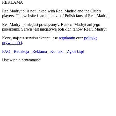
REKLAMA
RealMadryt.pl is not linked with Real Madrid and the Club's
players. The website is an initiative of Polish fans of Real Madrid.
RealMadryt.pl nie jest powiązany z Realem Madryt ani jego
piłkarzami. Serwis jest inicjatywą polskich fanów Realu Madryt.
Korzystając z serwisu akceptujesz
regulamin
oraz
politykę
prywatności
.
FAQ
-
Redakcja
-
Reklama
-
Kontakt
-
Zgłoś błąd
Ustawienia prywatności