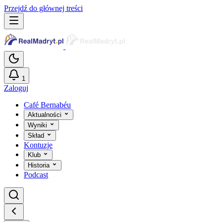
Przejdź do głównej treści
1
Zaloguj
Café Bernabéu
Aktualności
Wyniki
Skład
Kontuzje
Klub
Historia
Podcast