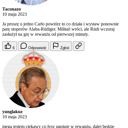
Taconazo
10 maja 2023
Ja proszę o jedno Carlo powtórz to co działa i wystaw ponownie
parę stoperów Alaba-Rüdiger. Militaõ wróci, ale Rüdi wczoraj
zasłużył na grę w rewanżu od pierwszej minuty.
6
Odpowiedz
Zgłoś
yunglakuz
10 maja 2023
mega jestem ciekawy co łysy ugotuje w rewanżu, dalej będzie