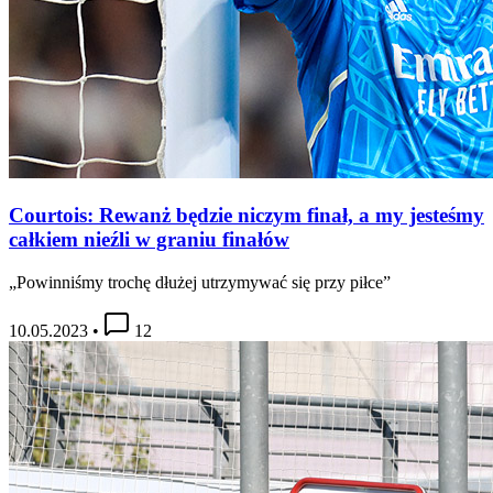
Courtois: Rewanż będzie niczym finał, a my jesteśmy
całkiem nieźli w graniu finałów
„Powinniśmy trochę dłużej utrzymywać się przy piłce”
10.05.2023
•
12