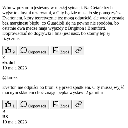
Wbrew pozorom jesteśmy w niezłej sytuacji. Na Getafe trzeba
wyjść totalnymi rezerwami, a City będzie musiało się pomęczyć z
Evertonem, który teoretycznie też mogą odpuścić, ale wtedy zostają
bez marginesu błędu, co Guardioli się na pewno nie spodoba, bo
ostatnie dwa mecze maja wyjazdy z Brighton i Brentford.
Doprowadzić do dogrywki i finał jest nasz, bo stoimy lepiej
fizycznie.
9
Odpowiedz
Zgłoś
Z
zizolul
10 maja 2023
@koozzi
Everton nie odpuści bo broni się przed spadkiem. City muszą wyjść
mocnym składem choć znając pepka wystawi 2 garnitur
1
Odpowiedz
Zgłoś
B
BS
10 maja 2023