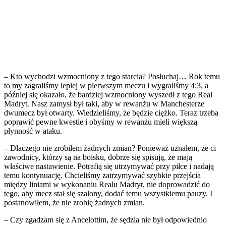
– Kto wychodzi wzmocniony z tego starcia? Posłuchaj… Rok temu
to my zagraliśmy lepiej w pierwszym meczu i wygraliśmy 4:3, a
później się okazało, że bardziej wzmocniony wyszedł z tego Real
Madryt. Nasz zamysł był taki, aby w rewanżu w Manchesterze
dwumecz był otwarty. Wiedzieliśmy, że będzie ciężko. Teraz trzeba
poprawić pewne kwestie i obyśmy w rewanżu mieli większą
płynność w ataku.
– Dlaczego nie zrobiłem żadnych zmian? Ponieważ uznałem, że ci
zawodnicy, którzy są na boisku, dobrze się spisują, że mają
właściwe nastawienie. Potrafią się utrzymywać przy piłce i nadają
temu kontynuację. Chcieliśmy zatrzymywać szybkie przejścia
między liniami w wykonaniu Realu Madryt, nie doprowadzić do
tego, aby mecz stał się szalony, dodać temu wszystkiemu pauzy. I
postanowiłem, że nie zrobię żadnych zmian.
– Czy zgadzam się z Ancelottim, że sędzia nie był odpowiednio