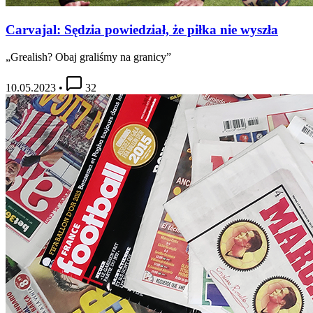
Carvajal: Sędzia powiedział, że piłka nie wyszła
„Grealish? Obaj graliśmy na granicy”
10.05.2023
•
32