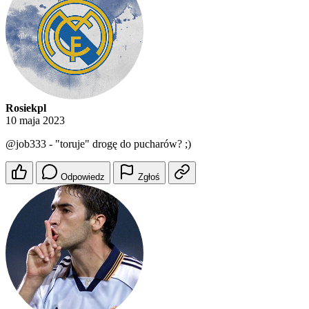
Rosiekpl
10 maja 2023
@job333
- "toruje" drogę do pucharów? ;)
Odpowiedz
Zgłoś