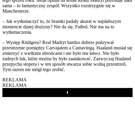
tego sprzed roku. Moja opinia na temat Realu Madryt pozostaje taka
sama – to fantastyczny zespół. Wszystko rozstrzygnie się w
Manchesterze.
– Jak wytłumaczyć to, że bramki padały akurat w najsłabszym
momencie danej drużyny? Nie da się. Futbol. Nie ma na to
wytłumaczenia.
– Występ Rüdigera? Real Madryt bardzo dobrze pokrywał
przestrzenie pomiędzy Carvajalem a Camavingą. Haaland musiał się
zmierzyć z wielkimi obrońcami i nie było mu łatwo. Nie było
żadnych luk, które można by było zaatakować. Zazwyczaj Haaland
przepycha stopera i w ten sposób stwarza sobie wolną przestrzeń.
Tym razem nie mógł tego zrobić.
REKLAMA
REKLAMA
Play