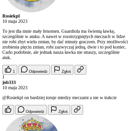
Rosiekpl
10 maja 2023
To jest dla mnie mały fenomen. Guardiola ma świentą ławkę,
szczególnie w ataku. A nawet w rozstrzygniętych meczach w lidze
nie robi zbyt wielu zmian, by dać minuty graczom. Przy możliwości
zrobienia pięciu zmian, robi zazwyczaj jedną, dwie i to pod koniec.
Carlo podobnie, ale jednak nasza ławka nie straszy, szczególnie
atak.
1
Odpowiedz
Zgłoś
J
job333
10 maja 2023
@Rosiekpl
on bardziej toruje miedzy meczami a nie w trakcie
Odpowiedz
Zgłoś