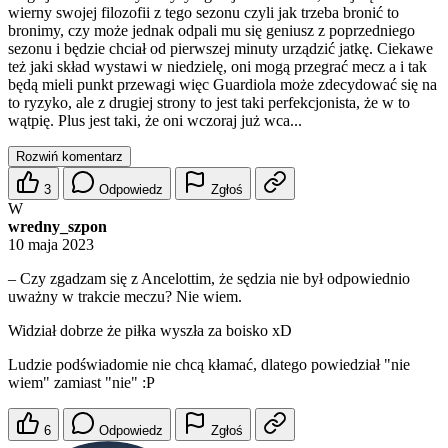
wierny swojej filozofii z tego sezonu czyli jak trzeba bronić to
bronimy, czy może jednak odpali mu się geniusz z poprzedniego
sezonu i będzie chciał od pierwszej minuty urządzić jatkę. Ciekawe
też jaki skład wystawi w niedzielę, oni mogą przegrać mecz a i tak
będą mieli punkt przewagi więc Guardiola może zdecydować się na
to ryzyko, ale z drugiej strony to jest taki perfekcjonista, że w to
wątpię. Plus jest taki, że oni wczoraj już wca...
Rozwiń komentarz
3
Odpowiedz
Zgłoś
W
wredny_szpon
10 maja 2023
– Czy zgadzam się z Ancelottim, że sędzia nie był odpowiednio
uważny w trakcie meczu? Nie wiem.
Widział dobrze że piłka wyszła za boisko xD
Ludzie podświadomie nie chcą kłamać, dlatego powiedział "nie
wiem" zamiast "nie" :P
6
Odpowiedz
Zgłoś