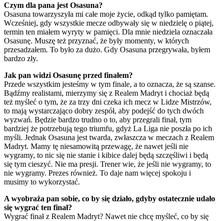
Czym dla pana jest Osasuna?
Osasuna towarzyszyła mi całe moje życie, odkąd tylko pamiętam.
Wcześniej, gdy wszystkie mecze odbywały się w niedzielę o piątej,
termin ten miałem wyryty w pamięci. Dla mnie niedziela oznaczała
Osasunę. Muszę też przyznać, że były momenty, w których
przesadzałem. To było za dużo. Gdy Osasuna przegrywała, byłem
bardzo zły.
Jak pan widzi Osasunę przed finałem?
Przede wszystkim jesteśmy w tym finale, a to oznacza, że są szanse.
Bądźmy realistami, mierzymy się z Realem Madryt i chociaż będą
też myśleć o tym, że za trzy dni czeka ich mecz w Lidze Mistrzów,
to mają wystarczająco dobry zespół, aby podejść do tych dwóch
wyzwań. Będzie bardzo trudno o to, aby przegrali finał, tym
bardziej że potrzebują tego triumfu, gdyż La Liga nie poszła po ich
myśli. Jednak Osasuna jest twarda, zwłaszcza w meczach z Realem
Madryt. Mamy tę niesamowitą przewagę, że nawet jeśli nie
wygramy, to nic się nie stanie i kibice dalej będą szczęśliwi i będą
się tym cieszyć. Nie ma presji. Trener wie, że jeśli nie wygramy, to
nie wygramy. Prezes również. To daje nam więcej spokoju i
musimy to wykorzystać.
A wyobraża pan sobie, co by się działo, gdyby ostatecznie udało
się wygrać ten finał?
Wygrać finał z Realem Madryt? Nawet nie chcę myśleć, co by się