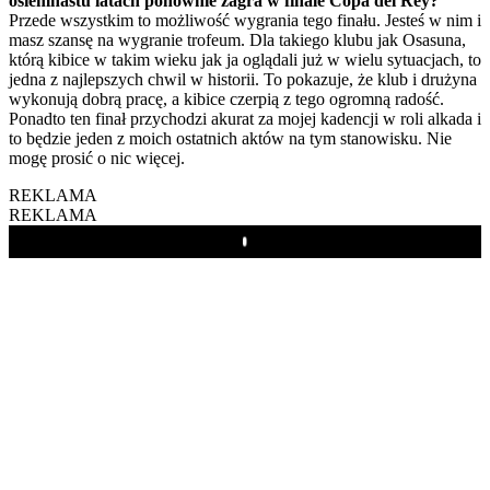
osiemnastu latach ponownie zagra w finale Copa del Rey?
Przede wszystkim to możliwość wygrania tego finału. Jesteś w nim i
masz szansę na wygranie trofeum. Dla takiego klubu jak Osasuna,
którą kibice w takim wieku jak ja oglądali już w wielu sytuacjach, to
jedna z najlepszych chwil w historii. To pokazuje, że klub i drużyna
wykonują dobrą pracę, a kibice czerpią z tego ogromną radość.
Ponadto ten finał przychodzi akurat za mojej kadencji w roli alkada i
to będzie jeden z moich ostatnich aktów na tym stanowisku. Nie
mogę prosić o nic więcej.
REKLAMA
REKLAMA
Play