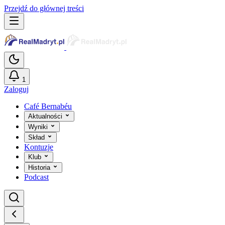
Przejdź do głównej treści
1
Zaloguj
Café Bernabéu
Aktualności
Wyniki
Skład
Kontuzje
Klub
Historia
Podcast