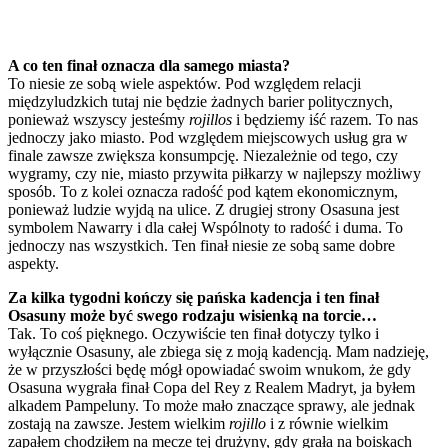
A co ten finał oznacza dla samego miasta?
To niesie ze sobą wiele aspektów. Pod względem relacji
międzyludzkich tutaj nie będzie żadnych barier politycznych,
ponieważ wszyscy jesteśmy
rojillos
i będziemy iść razem. To nas
jednoczy jako miasto. Pod względem miejscowych usług gra w
finale zawsze zwiększa konsumpcję. Niezależnie od tego, czy
wygramy, czy nie, miasto przywita piłkarzy w najlepszy możliwy
sposób. To z kolei oznacza radość pod kątem ekonomicznym,
ponieważ ludzie wyjdą na ulice. Z drugiej strony Osasuna jest
symbolem Nawarry i dla całej Wspólnoty to radość i duma. To
jednoczy nas wszystkich. Ten finał niesie ze sobą same dobre
aspekty.
Za kilka tygodni kończy się pańska kadencja i ten finał
Osasuny może być swego rodzaju wisienką na torcie…
Tak. To coś pięknego. Oczywiście ten finał dotyczy tylko i
wyłącznie Osasuny, ale zbiega się z moją kadencją. Mam nadzieję,
że w przyszłości będę mógł opowiadać swoim wnukom, że gdy
Osasuna wygrała finał Copa del Rey z Realem Madryt, ja byłem
alkadem Pampeluny. To może mało znaczące sprawy, ale jednak
zostają na zawsze. Jestem wielkim
rojillo
i z równie wielkim
zapałem chodziłem na mecze tej drużyny, gdy grała na boiskach