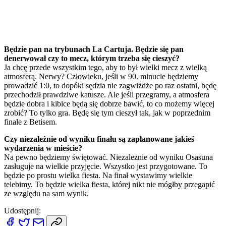
Będzie pan na trybunach La Cartuja. Będzie się pan
denerwował czy to mecz, którym trzeba się cieszyć?
Ja chcę przede wszystkim tego, aby to był wielki mecz z wielką
atmosferą. Nerwy? Człowieku, jeśli w 90. minucie będziemy
prowadzić 1:0, to dopóki sędzia nie zagwiżdże po raz ostatni, będę
przechodził prawdziwe katusze. Ale jeśli przegramy, a atmosfera
będzie dobra i kibice będą się dobrze bawić, to co możemy więcej
zrobić? To tylko gra. Będę się tym cieszył tak, jak w poprzednim
finale z Betisem.
Czy niezależnie od wyniku finału są zaplanowane jakieś
wydarzenia w mieście?
Na pewno będziemy świętować. Niezależnie od wyniku Osasuna
zasługuje na wielkie przyjęcie. Wszystko jest przygotowane. To
będzie po prostu wielka fiesta. Na finał wystawimy wielkie
telebimy. To będzie wielka fiesta, której nikt nie mógłby przegapić
ze względu na sam wynik.
Udostępnij: