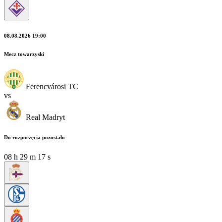
08.08.2026 19:00
Mecz towarzyski
Ferencvárosi TC
vs
Real Madryt
Do rozpoczęcia pozostało
08
h
29
m
15
s