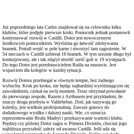
Już poprzedniego lata Carlos znajdował się na celowniku kilku
klubów, które podjęły pierwsze kroki. Pomocnik jednak postanowił
kontynuować rozwój w Castilli. Dotor jest nowoczesnym
środkowym pomocnikiem. Wyróżnia go łatwość zdobywania
bramek. Potrafi wejść w pole karne i stworzyć tam zagrożenie. W
54 meczach w Castilli uzbierał 16 bramek. W tym sezonie długo był
kontuzjowany, ale i tak zdążył strzelić sześć goli w 19 występach.
Do tego Dotor jest przedstawicielem Raúla na murawie. Jest
wsparciem dla kolegów w każdej sytuacji.
Rozwój Dotora przebiegał w równym tempie, bez żadnego
wybuchu. Krok po kroku, nie będąc najbardziej wyróżniającym się
zawodnikiem, czekał na swój moment. Teraz otrzymał powołanie
do pierwszego zespołu. Razem z Arribasem jest przykładem, ile
znaczy droga przebyta w Valdebebas.
Doti
, jak nazywają go
koledzy, jest wielkim profesjonalistą. Zawsze gotowy do
dodatkowego wysiłku i dalszej nauki. Wie, co oznacza
reprezentowanie Realu Madryt i przekazywanie wartości klubu.
Prędzej czy później Dotor zagra w Primera División, chociaż jego
najbliższa przyszłość zależy od awansu Castilli. Jeśli uda się