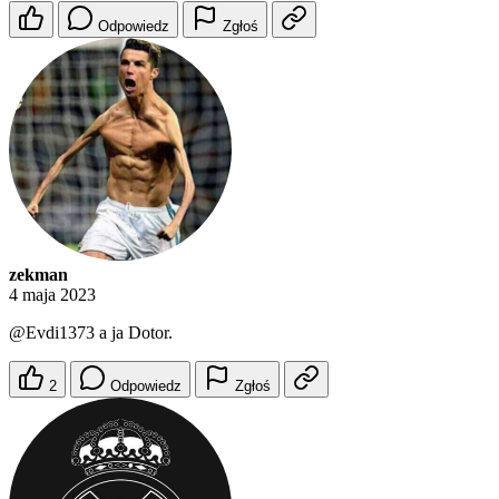
Odpowiedz
Zgłoś
zekman
4 maja 2023
@Evdi1373
a ja Dotor.
2
Odpowiedz
Zgłoś