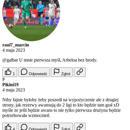
raul7_marcin
4 maja 2023
@galbar
U mnie pierwsza myśl, Arbeloa bez brody.
1
Odpowiedz
Zgłoś
P
Pikini19
4 maja 2023
Niby fajnie byłoby żeby poszedł na wypożyczenie ale z drugiej
strony, jak rezerwy awansują do 2 ligi to kto będzie tam grał xD
myśle ze jeśli będzie awans to nie tylko pierwsza drużyna będzie
potrzebowała wzmocnień
4
Odpowiedz
Zgłoś