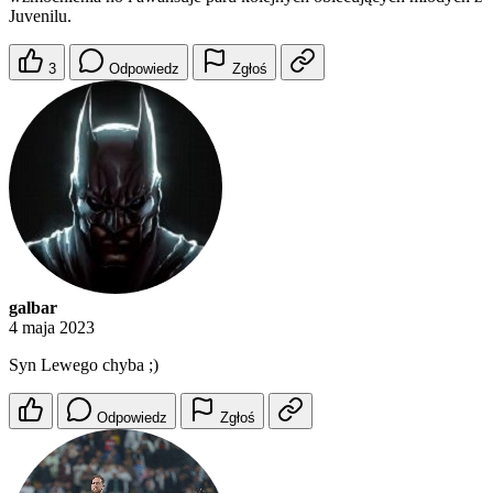
Juvenilu.
3
Odpowiedz
Zgłoś
galbar
4 maja 2023
Syn Lewego chyba ;)
Odpowiedz
Zgłoś