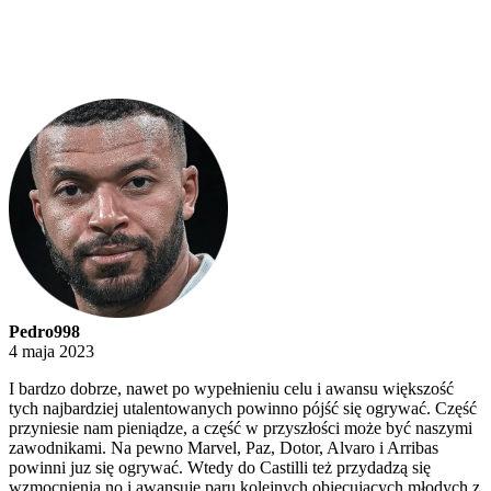
Pedro998
4 maja 2023
I bardzo dobrze, nawet po wypełnieniu celu i awansu większość
tych najbardziej utalentowanych powinno pójść się ogrywać. Część
przyniesie nam pieniądze, a część w przyszłości może być naszymi
zawodnikami. Na pewno Marvel, Paz, Dotor, Alvaro i Arribas
powinni juz się ogrywać. Wtedy do Castilli też przydadzą się
wzmocnienia no i awansuje paru kolejnych obiecujących młodych z