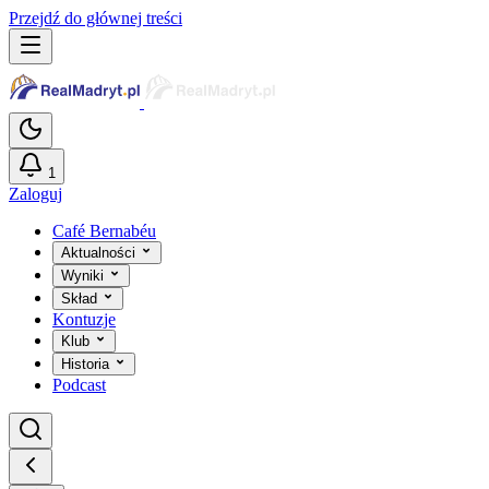
Przejdź do głównej treści
1
Zaloguj
Café Bernabéu
Aktualności
Wyniki
Skład
Kontuzje
Klub
Historia
Podcast