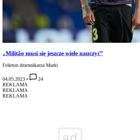
„Militão musi się jeszcze wiele nauczyć”
Felieton dziennikarza Marki
04.05.2023
•
24
REKLAMA
REKLAMA
REKLAMA
ad