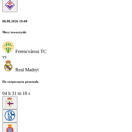
08.08.2026 19:00
Mecz towarzyski
Ferencvárosi TC
vs
Real Madryt
Do rozpoczęcia pozostało
04
h
31
m
16
s